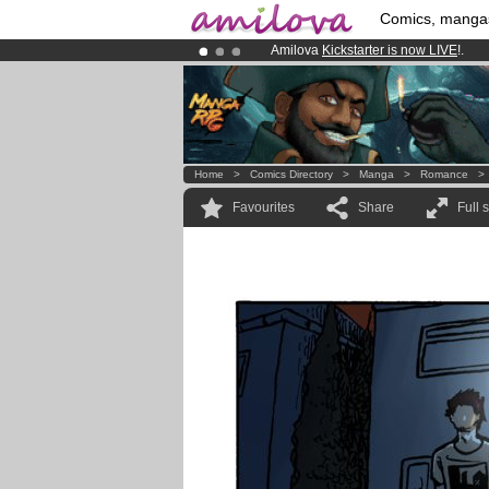
Comics, manga
Amilova
Kickstarter is now LIVE
!.
Premium membership from
3.95 eur
Already 100000
members
and 1000
Home
>
Comics Directory
>
Manga
>
Romance
Favourites
Share
Full 