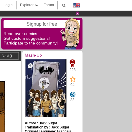
Login
Explorer
Forum
Signup for free
Read over comics
Get custom suggestions!
Participate to the community!
Mash-Up
Next
223
94
83
Author :
Jack Sugar
Translation by :
Jack Sugar
Original Language:
Français