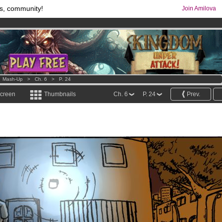
s, community!
Join Amilova
os
per month !
Get membership now
comics & mangas!
.
>
Mash-Up
>
Ch. 6
>
P. 24
screen
Thumbnails
Ch. 6
P. 24
Prev.