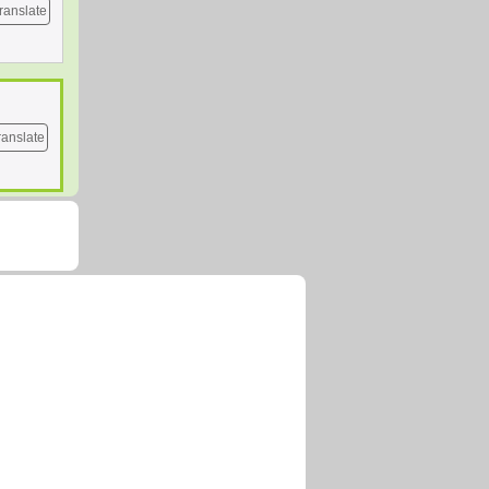
ranslate
ranslate