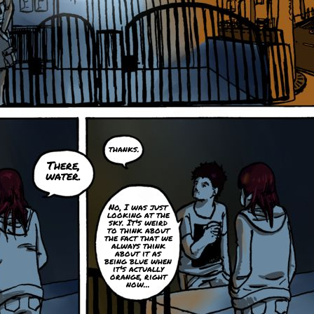
thanks.
There,
water.
No, I was just
looking at the
sky. It's weird
to think about
the fact that we
always think
about it as
being blue when
it's actually
orange, right
now...