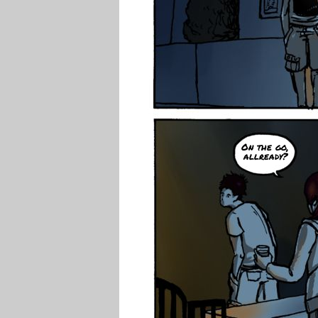
On the go,
allready?