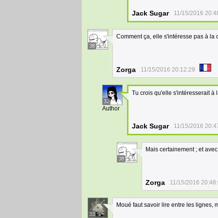
Jack Sugar
11/15/2016 20:4
Comment ça, elle s'intéresse pas à la co
38
Zorga
11/15/2016 20:12:29
Tu crois qu'elle s'intéresserait à
32
Author
Jack Sugar
11/15/2016 20:4
Mais certainement ; et avec 
38
Zorga
11/15/2016 20:48
Moué faut savoir lire entre les lignes, 
33