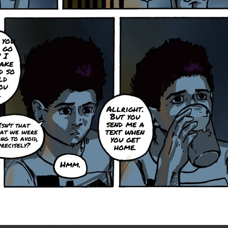
 you
 go
 I
ake
d so
ld
ou
.
Allright.
But you
send me a
Isn't that
text when
at we were
ing to avoid,
you get
precisely?
home.
Hmm.