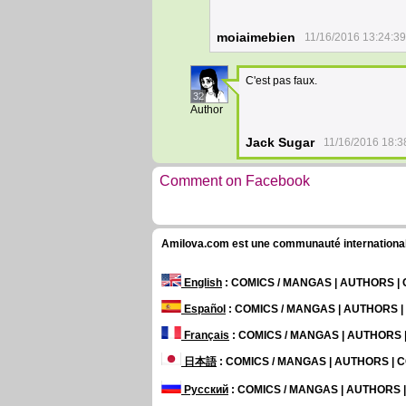
moiaimebien
11/16/2016 13:24:39
C'est pas faux.
32
Author
Jack Sugar
11/16/2016 18:3
Comment on Facebook
Amilova.com est une communauté internationale 
English
: COMICS / MANGAS | AUTHORS 
Español
: COMICS / MANGAS | AUTHORS 
Français
: COMICS / MANGAS | AUTHORS
日本語
: COMICS / MANGAS | AUTHORS |
Русский
: COMICS / MANGAS | AUTHORS