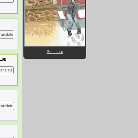
ranslate
See more
arge
ranslate
ranslate