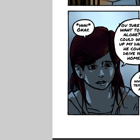
*hhh*
You sure
Okay.
want to
alone?
could w
up my da
he cou
drive y
home
wh
try