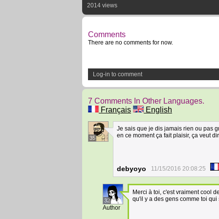
2014 views
Comments
There are no comments for now.
Log-in to comment
7 Comments In Other Languages.
Français
English
Je sais que je dis jamais rien ou pas 
en ce moment ça fait plaisir, ça veut di
35
debyoyo
11/15/2016 20:08:25
Merci à toi, c'est vraiment cool d
qu'il y a des gens comme toi qu
32
Author