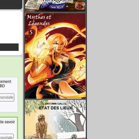
èrement
e BD
ranslate
 de savoir
ranslate