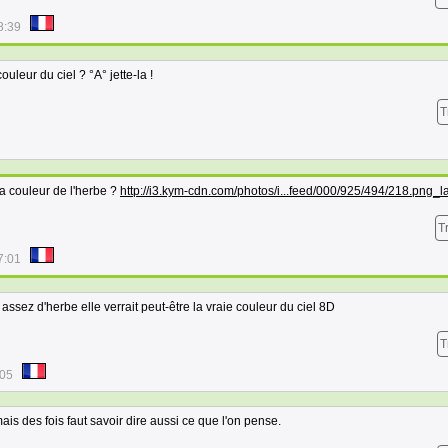
8:39
uleur du ciel ? °A° jette-la !
T
 la couleur de l'herbe ?
http://i3.kym-cdn.com/photos/i...feed/000/925/494/218.png_l
T
7:01
assez d'herbe elle verrait peut-être la vraie couleur du ciel 8D
T
:05
mais des fois faut savoir dire aussi ce que l'on pense.