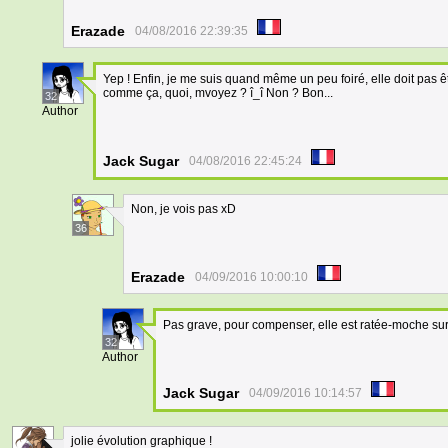
Erazade
04/08/2016 22:39:35
Yep ! Enfin, je me suis quand même un peu foiré, elle doit pas êtr
comme ça, quoi, mvoyez ? î_î Non ? Bon...
32
Author
Jack Sugar
04/08/2016 22:45:24
Non, je vois pas xD
36
Erazade
04/09/2016 10:00:10
Pas grave, pour compenser, elle est ratée-moche sur
32
Author
Jack Sugar
04/09/2016 10:14:57
jolie évolution graphique !