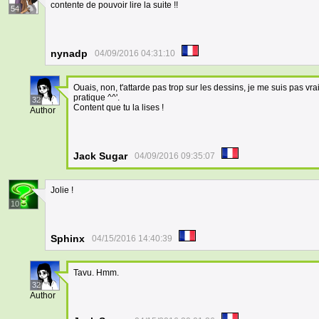
contente de pouvoir lire la suite !!
54
nynadp
04/09/2016 04:31:10
Ouais, non, t'attarde pas trop sur les dessins, je me suis pas 
pratique ^^'.
32
Content que tu la lises !
Author
Jack Sugar
04/09/2016 09:35:07
Jolie !
10
Sphinx
04/15/2016 14:40:39
Tavu. Hmm.
32
Author