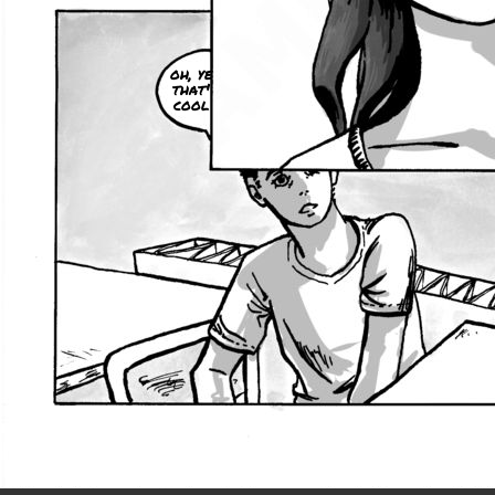
oh, ye
that'
cool