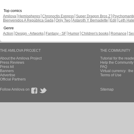
Top comics
Amilova
Hemispheres
Chronoctis Express
Super Dragon Bros Z
Psychomant
Bienvenidos A República Gada
Only Two
Astaroth Y Bernadette
Edil
Leth Hat
Genre
Action
Design - Artworks
Fantasy - SF
Humor
Children's books
Romance
Se
THE AMILOVA PROJECT
THE COMMUNITY
About the Amilova Project
Tutorial for the reade
Press Reviews
Help the Community 
Press kit
FAQ
Banners
Virtual currency : th
Advertise
Terms of Use
Official Partners
Follow Amilova on
Sitemap