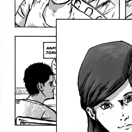
nam
jonh