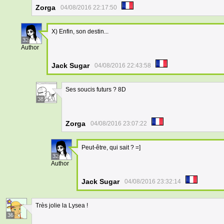
Zorga
04/08/2016 22:17:50
X) Enfin, son destin...
32
Author
Jack Sugar
04/08/2016 22:43:58
Ses soucis futurs ? 8D
38
Zorga
04/08/2016 23:07:22
Peut-être, qui sait ? =]
32
Author
Jack Sugar
04/08/2016 23:32:14
Très jolie la Lysea !
36