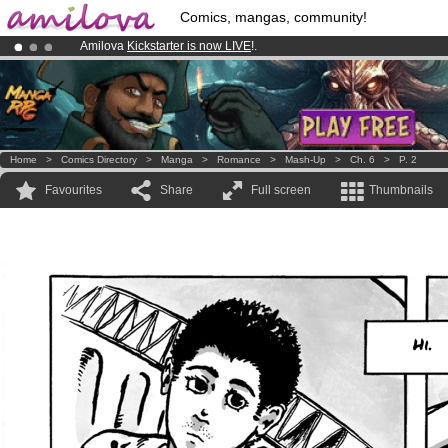
Comics, mangas, community!
Amilova
Kickstarter is now LIVE
!.
Already 134393
members
and 1208
comics & mangas!
.
Premium membership from
3.95 euros
per month !
Get membership
Home
>
Comics Directory
>
Manga
>
Romance
>
Mash-Up
>
Ch. 6
>
P. 2
Favourites
Share
Full screen
Thumbnails
Hi.