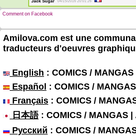
Jack Sugar
04/15/2016 20:01:26
Comment on Facebook
Amilova.com est une communauté
traducteurs d'oeuvres graphiqu
English
: COMICS / MANGAS
Español
: COMICS / MANGAS
Français
: COMICS / MANGA
日本語
: COMICS / MANGAS 
Русский
: COMICS / MANGA