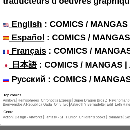
traducteurs d'oeuvres graphiqu
English
: COMICS / MANGAS
Español
: COMICS / MANGAS
Français
: COMICS / MANGA
日本語
: COMICS / MANGAS 
Русский
: COMICS / MANGA
Top comics
Amilova
Hemispheres
Chronoctis Express
Super Dragon Bros Z
Psychomant
Bienvenidos A República Gada
Only Two
Astaroth Y Bernadette
Edil
Leth Hat
Genre
Action
Design - Artworks
Fantasy - SF
Humor
Children's books
Romance
Se