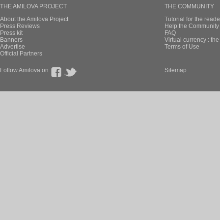
THE AMILOVA PROJECT
THE COMMUNITY
About the Amilova Project
Tutorial for the reade
Press Reviews
Help the Community 
Press kit
FAQ
Banners
Virtual currency : th
Advertise
Terms of Use
Official Partners
Follow Amilova on
Sitemap