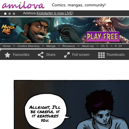
Comics, mangas, community!
Amilova
Kickstarter is now LIVE
!.
Premium membership from
3.95 euros
per month !
Get membership
Already 100000
members
and 1000
comics & mangas!
.
Home
>
Comics Directory
>
Manga
>
Romance
>
Mash-Up
>
Ch. 6
>
P. 23
Favourites
Share
Full screen
Thumbnails
Allright, I'll
be careful if
it reassures
you.