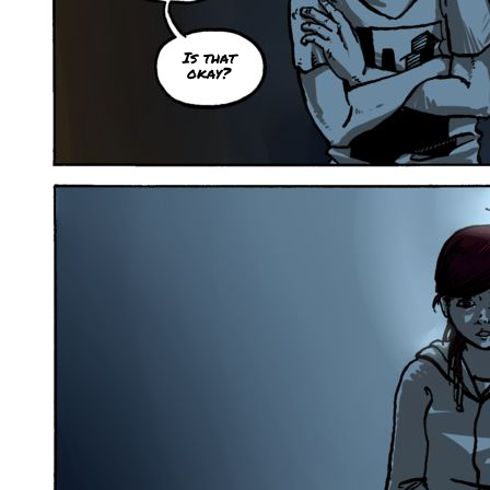
Is that
okay?