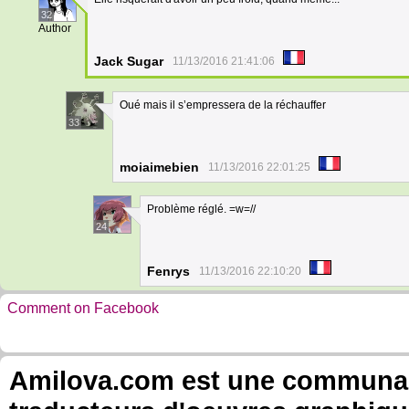
32
Author
Jack Sugar
11/13/2016 21:41:06
Oué mais il s’empressera de la réchauffer
33
moiaimebien
11/13/2016 22:01:25
Problème réglé. =w=//
24
Fenrys
11/13/2016 22:10:20
Comment on Facebook
Amilova.com est une communauté