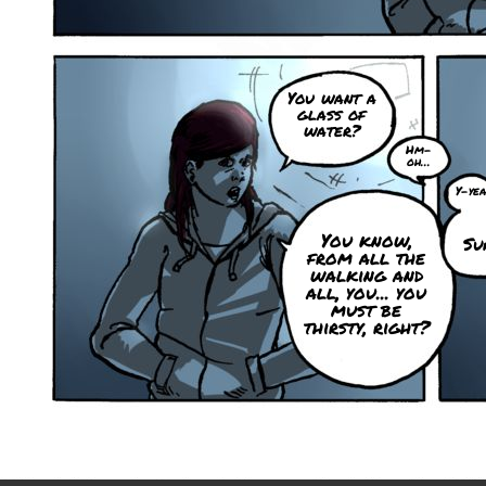
You want a
glass of
water?
Hm-
oh...
Y-ye
You know,
Su
from all the
walking and
all, you... you
must be
thirsty, right?