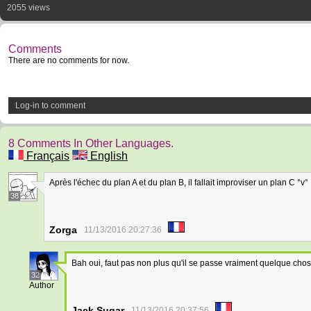
2055 views
Comments
There are no comments for now.
Log-in to comment
8 Comments In Other Languages.
Français
English
Après l'échec du plan A et du plan B, il fallait improviser un plan C °v°
38
Zorga
11/13/2016 20:27:36
Bah oui, faut pas non plus qu'il se passe vraiment quelque chos
32
Author
Jack Sugar
11/13/2016 20:37:56