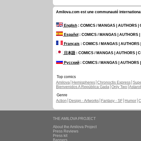
Amilova.com est une communauté internationale 
English
: COMICS / MANGAS | AUTHORS 
Español
: COMICS / MANGAS | AUTHORS 
Français
: COMICS / MANGAS | AUTHORS
日本語
: COMICS / MANGAS | AUTHORS |
Русский
: COMICS / MANGAS | AUTHORS
Top comics
Amilova
Hemispheres
Chronoctis Express
Supe
Bienvenidos A República Gada
Only Two
Astaro
Genre
Action
Design - Artworks
Fantasy - SF
Humor
C
THE AMILOVA PROJECT
About the Amilova Project
Press Reviews
Press kit
Banners