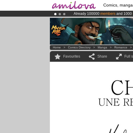
Comics, manga
Already 100000
members
and 1000
Premium membership from
3.95 eur
Amilova
Kickstarter is now LIVE
!.
Home
>
Comics Directory
>
Manga
>
Romance
Favourites
Share
Full 