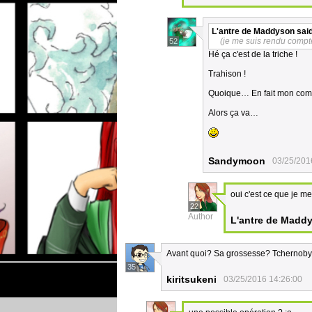
L'antre de Maddyson
said
(je me suis rendu compte
52
Hé ça c'est de la triche !
Trahison !
Quoique… En fait mon com
Alors ça va…
Sandymoon
03/25/201
oui c'est ce que je me
22
Author
L'antre de Madd
Avant quoi? Sa grossesse? Tchernobyl
35
kiritsukeni
03/25/2016 14:26:00