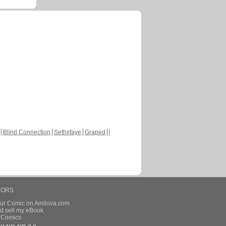
Blind Connection
Sethxfaye
Graped
HORS
our Comic on Amilova.com
d sell my eBook
e Comics