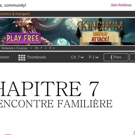
s, community!
Join Amilova
comics & mangas!
.
os
per month !
Get membership now
>
Bellariva's Cosplay
>
Ch. 7
>
P. 1
screen
Thumbnails
Ch. 7
P. 1
Prev.