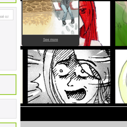
té ici
See more