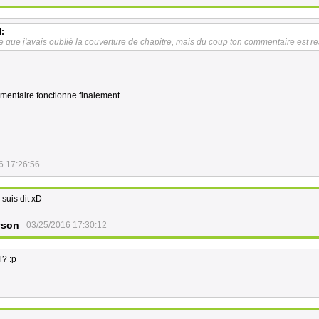
:
 que j'avais oublié la couverture de chapitre, mais du coup ton commentaire est res
mentaire fonctionne finalement…
6 17:26:56
 suis dit xD
yson
03/25/2016 17:30:12
? :p