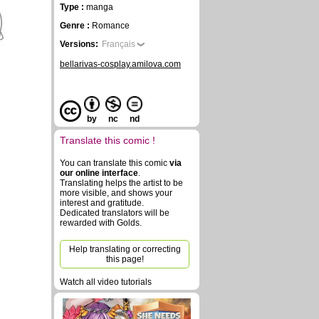
Type :
manga
Genre :
Romance
Versions:
Français
bellarivas-cosplay.amilova.com
by
nc
nd
Translate this comic !
You can translate this comic
via
our online interface
.
Translating helps the artist to be
more visible, and shows your
interest and gratitude.
Dedicated translators will be
rewarded with Golds.
Help translating or correcting
this page!
Watch all video tutorials