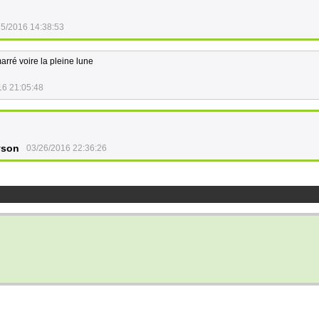
25/2016 14:38:53
arré voire la pleine lune
16 21:05:48
yson
03/26/2016 22:36:26