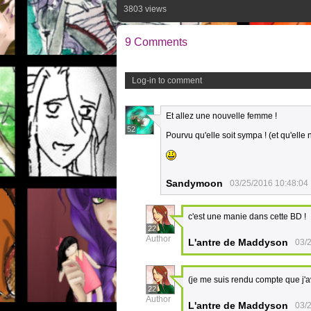
3803 views
9 Comments
Log-in to comment
Et allez une nouvelle femme !
52
Pourvu qu'elle soit sympa ! (et qu'ell
Sandymoon
03/25/2016 10:48:04
c'est une manie dans cette BD !
22
Author
L'antre de Maddyson
03/
(je me suis rendu compte que j'a
22
Author
L'antre de Maddyson
03/