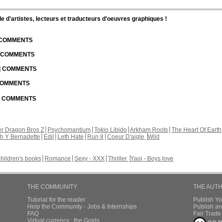
d'artistes, lecteurs et traducteurs d'oeuvres graphiques !
| COMMENTS
| COMMENTS
 | COMMENTS
 COMMENTS
 | COMMENTS
r Dragon Bros Z
Psychomantium
Tokio Libido
Arkham Roots
The Heart Of Earth
th Y Bernadette
Edil
Leth Hate
Run 8
Coeur D'aigle
Wild
hildren's books
Romance
Sexy - XXX
Thriller
Yaoi - Boys love
THE COMMUNITY
THE AUT
Tutorial for the reader
Publish Y
Help the Community - Jobs & Internships
Publish an
FAQ
Fair Trad
Virtual currency : the Golds