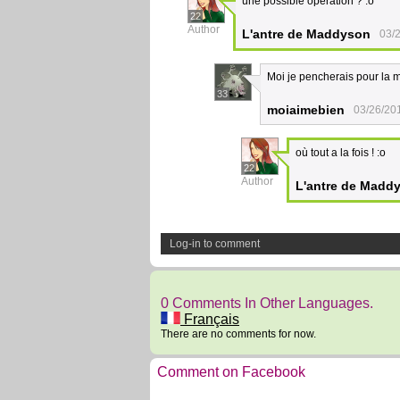
une possible opération ? :o
22
Author
L'antre de Maddyson
03/
Moi je pencherais pour la m
33
moiaimebien
03/26/20
où tout a la fois ! :o
22
Author
L'antre de Madd
Log-in to comment
0 Comments In Other Languages.
Français
There are no comments for now.
Comment on Facebook