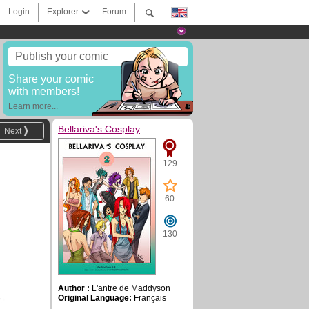
Login
Explorer
Forum
Publish your comic
Share your comic
with members!
Learn more...
Bellariva's Cosplay
Next
129
60
130
Author :
L'antre de Maddyson
Original Language:
Français