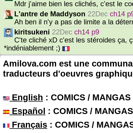
Mdr j'aime bien les clichés, c'est le 
L'antre de Maddyson
22Dec
ch14 p
Ah ben il n'y a pas de limite a la déte
kiritsukeni
22Dec
ch14 p9
C'te cliché xD c'est les stéroides ça, 
*indéniablement ;)
Amilova.com est une communauté
traducteurs d'oeuvres graphiqu
English
: COMICS / MANGAS
Español
: COMICS / MANGAS
Français
: COMICS / MANGA