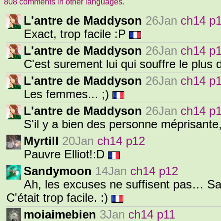
808 comments in other languages.
L'antre de Maddyson
26Jan
ch14 p
Exact, trop facile :P
L'antre de Maddyson
26Jan
ch14 p
C'est surement lui qui souffre le plus d
L'antre de Maddyson
26Jan
ch14 p
Les femmes... ;)
L'antre de Maddyson
26Jan
ch14 p
S'il y a bien des personne méprisante
Myrtill
20Jan
ch14 p12
Pauvre Elliot!:D
Sandymoon
14Jan
ch14 p12
Ah, les excuses ne suffisent pas… Sa
C'était trop facile. :)
moiaimebien
3Jan
ch14 p11