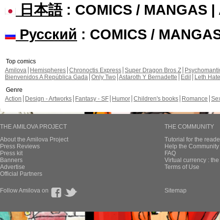
日本語
: COMICS / MANGAS 
Русский
: COMICS / MANGA
Top comics
Amilova
Hemispheres
Chronoctis Express
Super Dragon Bros Z
Psychomant
Bienvenidos A República Gada
Only Two
Astaroth Y Bernadette
Edil
Leth Hat
Genre
Action
Design - Artworks
Fantasy - SF
Humor
Children's books
Romance
Se
THE AMILOVA PROJECT
THE COMMUNITY
About the Amilova Project
Tutorial for the reade
Press Reviews
Help the Community 
Press kit
FAQ
Banners
Virtual currency : th
Advertise
Terms of Use
Official Partners
Follow Amilova on
Sitemap