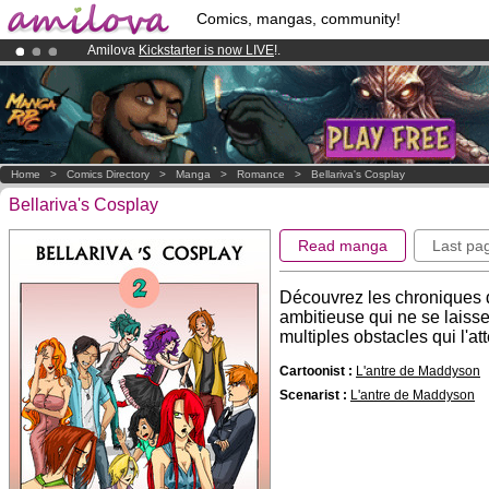
Comics, mangas, community!
Amilova
Kickstarter is now LIVE
!.
Already 134393
members
and 1208
comics & mangas!
.
Premium membership from
3.95 euros
per month !
Get membership
Home
>
Comics Directory
>
Manga
>
Romance
>
Bellariva's Cosplay
Bellariva's Cosplay
Read manga
Last pa
Découvrez les chroniques d
ambitieuse qui ne se laisse 
multiples obstacles qui l'at
Cartoonist :
L'antre de Maddyson
Scenarist :
L'antre de Maddyson