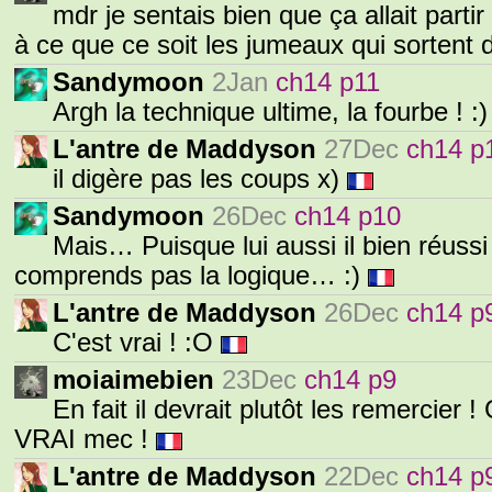
mdr je sentais bien que ça allait partir
à ce que ce soit les jumeaux qui sortent 
Sandymoon
2Jan
ch14 p11
Argh la technique ultime, la fourbe ! :
L'antre de Maddyson
27Dec
ch14 p
il digère pas les coups x)
Sandymoon
26Dec
ch14 p10
Mais… Puisque lui aussi il bien réuss
comprends pas la logique… :)
L'antre de Maddyson
26Dec
ch14 p
C'est vrai ! :O
moiaimebien
23Dec
ch14 p9
En fait il devrait plutôt les remercier 
VRAI mec !
L'antre de Maddyson
22Dec
ch14 p