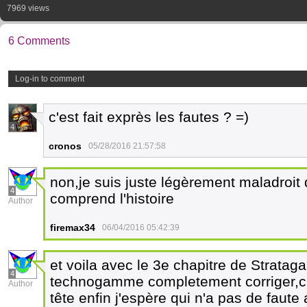
7969 views
6 Comments
Log-in to comment
c'est fait exprès les fautes ? =)
4
cronos
05/28/2016 21:57:58
non,je suis juste légèrement maladroit
4
comprend l'histoire
Author
firemax34
06/04/2016 05:42:39
et voila avec le 3e chapitre de Stratag
4
technogamme completement corriger,c'e
Author
tête enfin j'espère qui n'a pas de faute a