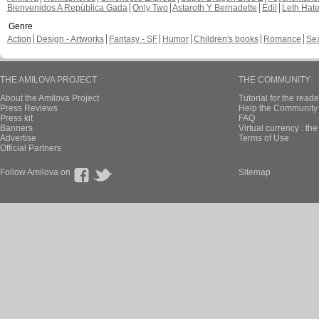
Bienvenidos A República Gada
Only Two
Astaroth Y Bernadette
Edil
Leth Hat
Genre
Action
Design - Artworks
Fantasy - SF
Humor
Children's books
Romance
Se
THE AMILOVA PROJECT
THE COMMUNITY
About the Amilova Project
Tutorial for the reade
Press Reviews
Help the Community 
Press kit
FAQ
Banners
Virtual currency : th
Advertise
Terms of Use
Official Partners
Follow Amilova on
Sitemap