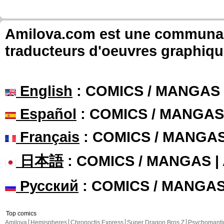
Amilova.com est une communauté
traducteurs d'oeuvres graphiqu
English
: COMICS / MANGAS
Español
: COMICS / MANGAS
Français
: COMICS / MANGA
日本語
: COMICS / MANGAS 
Русский
: COMICS / MANGA
Top comics
Amilova
Hemispheres
Chronoctis Express
Super Dragon Bros Z
Psychomant