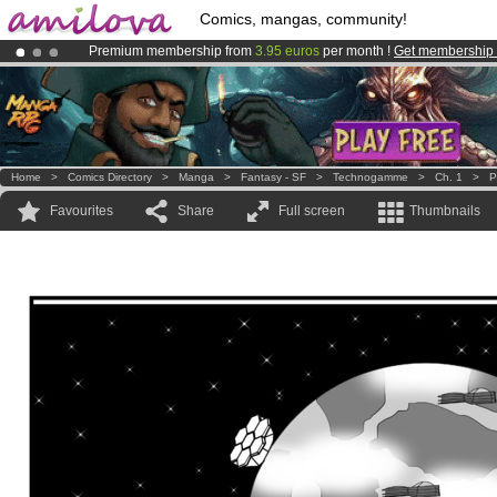
Comics, mangas, community!
Premium membership from
3.95 euros
per month !
Get membership
Amilova
Kickstarter is now LIVE
!.
Already 134393
members
and 1208
comics & mangas!
.
Home
>
Comics Directory
>
Manga
>
Fantasy - SF
>
Technogamme
>
Ch. 1
>
P
Favourites
Share
Full screen
Thumbnails