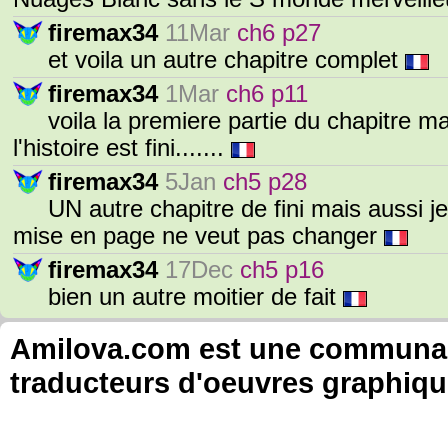
firemax34
11Mar
ch6 p27
et voila un autre chapitre complet
firemax34
1Mar
ch6 p11
voila la premiere partie du chapitre 
l'histoire est fini.......
firemax34
5Jan
ch5 p28
UN autre chapitre de fini mais aussi 
mise en page ne veut pas changer
firemax34
17Dec
ch5 p16
bien un autre moitier de fait
Amilova.com est une communauté
traducteurs d'oeuvres graphiqu