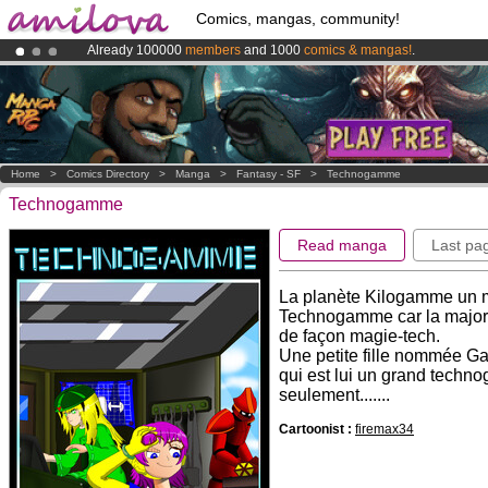
Comics, mangas, community!
Already 100000
members
and 1000
comics & mangas!
.
Premium membership from
3.95 euros
per month !
Get membership
Amilova
Kickstarter is now LIVE
!.
Home
>
Comics Directory
>
Manga
>
Fantasy - SF
>
Technogamme
Technogamme
Read manga
Last pa
La planète Kilogamme un 
Technogamme car la majorite
de façon magie-tech.
Une petite fille nommée Ga
qui est lui un grand tech
seulement.......
Cartoonist :
firemax34