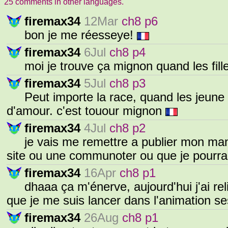
25 comments in other languages.
firemax34
12Mar
ch8 p6
bon je me réesseye!
firemax34
6Jul
ch8 p4
moi je trouve ça mignon quand les f
firemax34
5Jul
ch8 p3
Peut importe la race, quand les jeune
d'amour. c'est touour mignon
firemax34
4Jul
ch8 p2
je vais me remettre a publier mon man
site ou une communoter ou que je pourr
firemax34
16Apr
ch8 p1
dhaaa ça m'énerve, aujourd'hui j'ai rel
que je me suis lancer dans l'animation s
firemax34
26Aug
ch8 p1