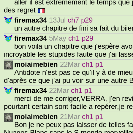
aller il est extremement le temps que 
des regret
firemax34
13Jul
ch7 p29
un autre chapitre de fini sa fait du bii
firemax34
5May
ch1 p29
bon voila un chapitre que j'espère avo
incroyable les stupides faute que j'ai las
moiaimebien
22Mar
ch1 p1
Antidote n'est pas ce qu'il y à de mieu
d'après ce que j'ai pu voir sur une autre
firemax34
22Mar
ch1 p1
merci de me corriger,VERRA, j'en revi
pourtant certain sont facile a repérer,je 
moiaimebien
21Mar
ch1 p1
Bon je ne peux pas laisser de telles f
Nuages Blanc sans le S monde merveille