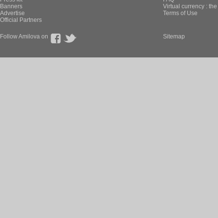
Banners
Virtual currency : th
Advertise
Terms of Use
Official Partners
Follow Amilova on
Sitemap