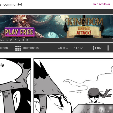
s, community!
Join Amilova
comics & mangas!
.
os
per month !
Get membership now
lan
>
Ch. 5
>
P. 12
screen
Thumbnails
Ch. 5
P. 12
Prev.