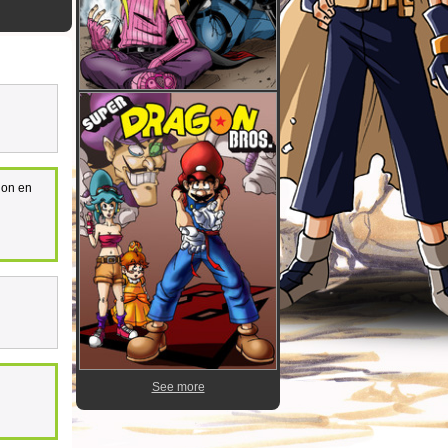
 on en
See more