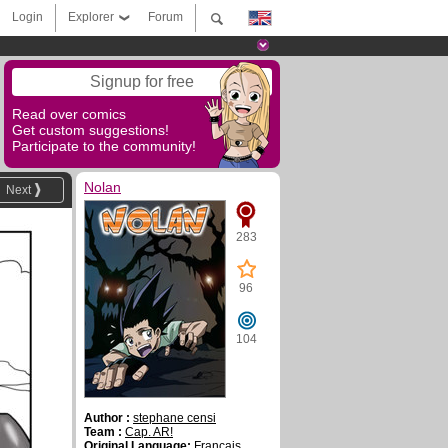
Login
Explorer
Forum
Signup for free
Read over comics
Get custom suggestions!
Participate to the community!
Nolan
Next
283
96
104
Author :
stephane censi
Team :
Cap. AR!
Original Language:
Français