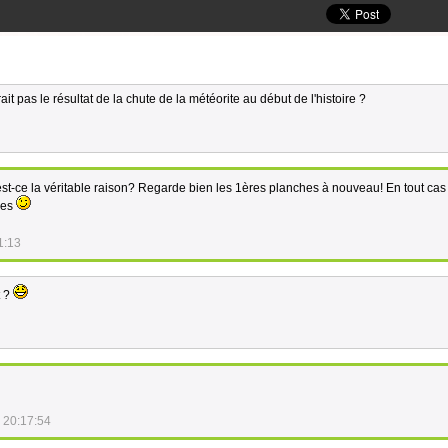
it pas le résultat de la chute de la météorite au début de l'histoire ?
st-ce la véritable raison? Regarde bien les 1ères planches à nouveau! En tout cas
res
1:13
t ?
 20:17:54