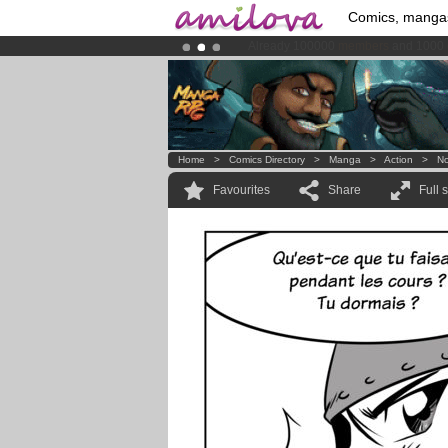
Comics, manga
Already 100000
members
and 1000
Premium membership from
3.95 eur
Home
>
Comics Directory
>
Manga
>
Action
>
No
Favourites
Share
Full 