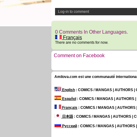
Log-in to comment
0 Comments In Other Languages.
Français
There are no comments for now.
Comment on Facebook
Amilova.com est une communauté internationale 
English
: COMICS / MANGAS | AUTHORS 
Español
: COMICS / MANGAS | AUTHORS 
Français
: COMICS / MANGAS | AUTHORS
日本語
: COMICS / MANGAS | AUTHORS |
Русский
: COMICS / MANGAS | AUTHORS