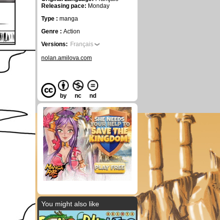
Releasing pace:
Monday
Type :
manga
Genre :
Action
Versions:
Français
nolan.amilova.com
by
nc
nd
You might also like