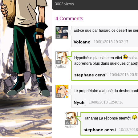
3003 views
4 Comments
Est-ce que par hasard ce désert ne sera
32
Volcano
10/01/2018 19:32:17
Hypothèse plausible en effet
mais e
20
apprendra plus dans quelques chapit
Author
stephane censi
10/04/2018 20:5
Le propriétaire a abusé du désherban
33
Nyuki
10/08/2018 12:40:18
Hahaha! La réponse bientôt!
20
Author
stephane censi
10/12/2018