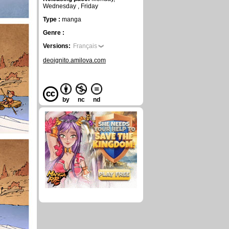
Wednesday , Friday
Type :
manga
Genre :
Versions:
Français
deoignito.amilova.com
by
nc
nd