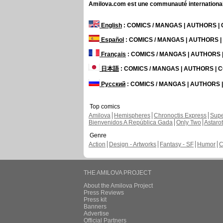
Amilova.com est une communauté internationale 
English
: COMICS / MANGAS | AUTHORS 
Español
: COMICS / MANGAS | AUTHORS 
Français
: COMICS / MANGAS | AUTHORS
日本語
: COMICS / MANGAS | AUTHORS |
Русский
: COMICS / MANGAS | AUTHORS
Top comics
Amilova
Hemispheres
Chronoctis Express
Supe
Bienvenidos A República Gada
Only Two
Astaro
Genre
Action
Design - Artworks
Fantasy - SF
Humor
C
THE AMILOVA PROJECT
About the Amilova Project
Press Reviews
Press kit
Banners
Advertise
Official Partners