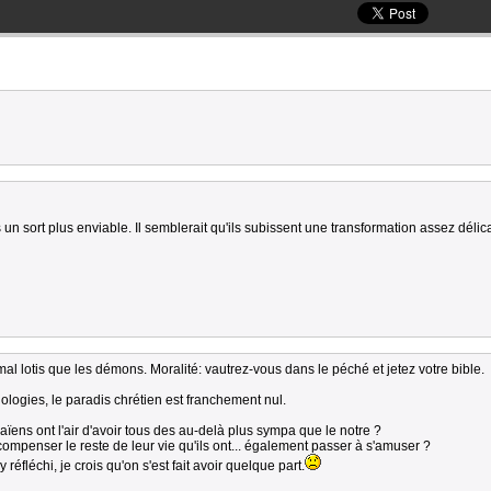
un sort plus enviable. Il semblerait qu'ils subissent une transformation assez délic
 mal lotis que les démons. Moralité: vautrez-vous dans le péché et jetez votre bible.
ologies, le paradis chrétien est franchement nul.
ïens ont l'air d'avoir tous des au-delà plus sympa que le notre ?
compenser le reste de leur vie qu'ils ont... également passer à s'amuser ?
réfléchi, je crois qu'on s'est fait avoir quelque part.