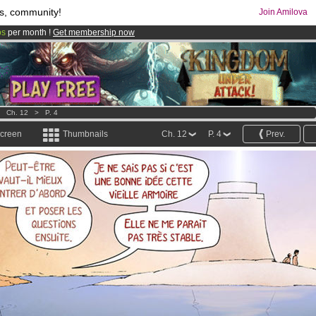
s, community!
Join Amilova
os
per month !
Get membership now
comics & mangas!
.
>
Ch. 12
>
P. 4
screen
Thumbnails
Ch. 12
P. 4
Prev.