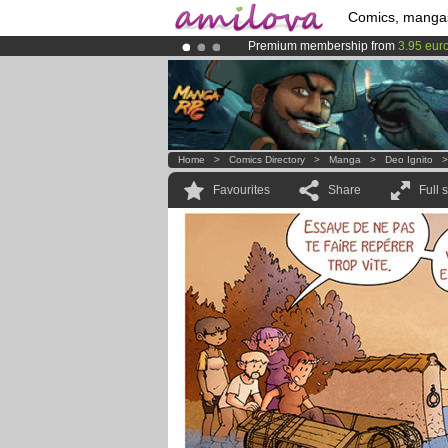
Comics, manga
Premium membership from
3.95 eur
Amilova
Kickstarter is now LIVE
!.
Already 134393
members
and 1208
Home
>
Comics Directory
>
Manga
>
Deo Ignito
Favourites
Share
Full 