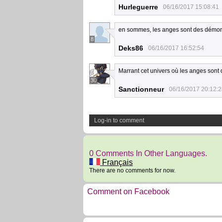
Hurleguerre
06/16/2017 15:08:41
en sommes, les anges sont des démon
8
Deks86
06/16/2017 16:52:54
Marrant cet univers où les anges sont
30
Sanctionneur
06/16/2017 20:12:
Log-in to comment
0 Comments In Other Languages.
Français
There are no comments for now.
Comment on Facebook