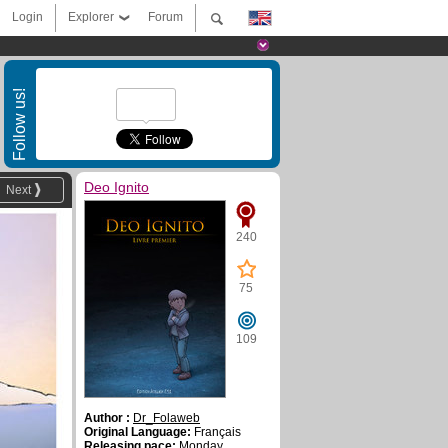
Login
Explorer
Forum
Follow us!
Deo Ignito
Next
240
75
109
Author :
Dr_Folaweb
Original Language:
Français
Releasing pace:
Monday,