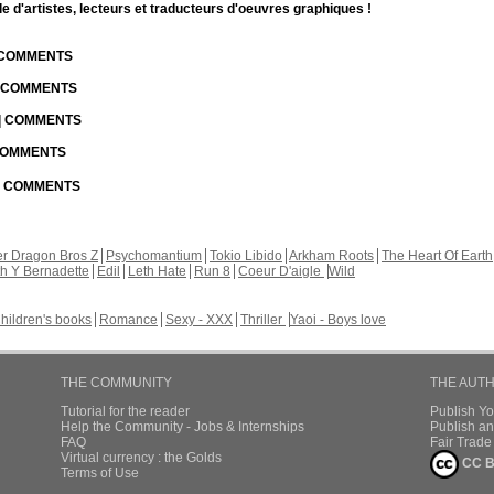
d'artistes, lecteurs et traducteurs d'oeuvres graphiques !
| COMMENTS
| COMMENTS
 | COMMENTS
 COMMENTS
 | COMMENTS
r Dragon Bros Z
Psychomantium
Tokio Libido
Arkham Roots
The Heart Of Earth
th Y Bernadette
Edil
Leth Hate
Run 8
Coeur D'aigle
Wild
hildren's books
Romance
Sexy - XXX
Thriller
Yaoi - Boys love
THE COMMUNITY
THE AUT
Tutorial for the reader
Publish Y
Help the Community - Jobs & Internships
Publish an
FAQ
Fair Trad
Virtual currency : the Golds
CC B
Terms of Use