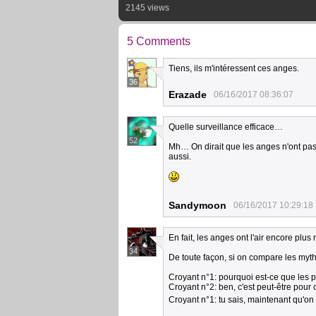
2145 views
5 Comments
Tiens, ils m'intéressent ces anges.
36
Erazade
06/16/2017 08:36:07
Quelle surveillance efficace…
52
Mh… On dirait que les anges n'ont pas 
aussi.
Sandymoon
06/16/2017 10:29:18
En fait, les anges ont l'air encore plus
34
De toute façon, si on compare les myth
Croyant n°1: pourquoi est-ce que les pa
Croyant n°2: ben, c'est peut-être pour 
Croyant n°1: tu sais, maintenant qu'on y 