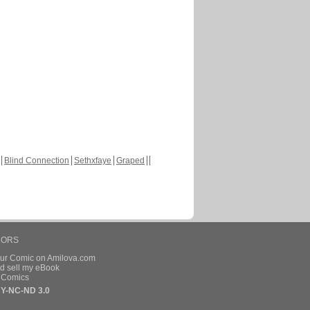
Blind Connection
Sethxfaye
Graped
HORS
our Comic on Amilova.com
d sell my eBook
e Comics
Y-NC-ND 3.0