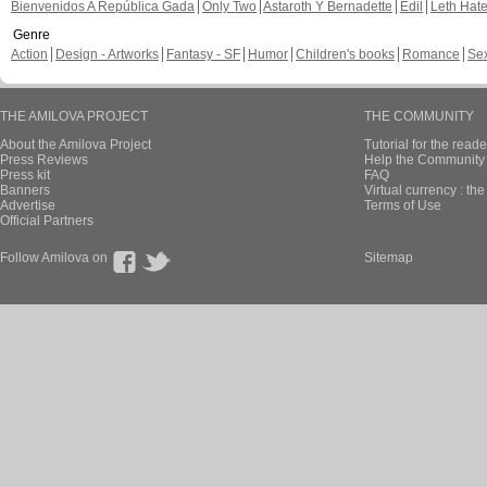
Bienvenidos A República Gada
Only Two
Astaroth Y Bernadette
Edil
Leth Hat
Genre
Action
Design - Artworks
Fantasy - SF
Humor
Children's books
Romance
Se
THE AMILOVA PROJECT
THE COMMUNITY
About the Amilova Project
Tutorial for the reade
Press Reviews
Help the Community 
Press kit
FAQ
Banners
Virtual currency : th
Advertise
Terms of Use
Official Partners
Follow Amilova on
Sitemap