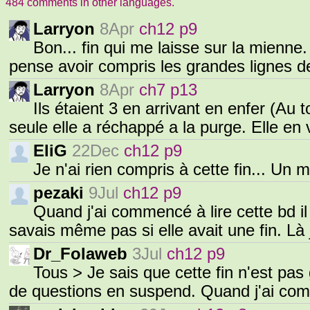
484 comments in other languages.
Larryon
8Apr
ch12 p9
Bon... fin qui me laisse sur la mienn
pense avoir compris les grandes lignes d
Larryon
8Apr
ch7 p13
Ils étaient 3 en arrivant en enfer (Au t
seule elle a réchappé a la purge. Elle en
EliG
22Dec
ch12 p9
Je n'ai rien compris à cette fin... Un 
pezaki
9Jul
ch12 p9
Quand j'ai commencé à lire cette bd i
savais même pas si elle avait une fin. L
Dr_Folaweb
3Jul
ch12 p9
Tous > Je sais que cette fin n'est pas
de questions en suspend. Quand j'ai co