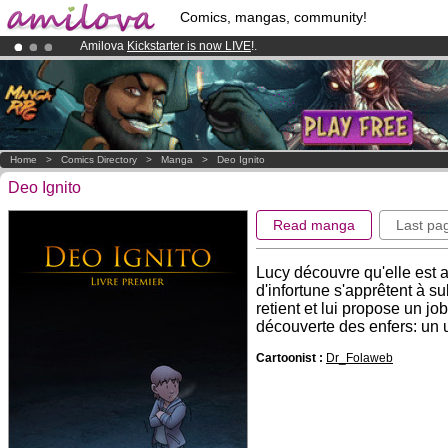
Comics, mangas, community!
Amilova
Kickstarter is now LIVE
!.
Already 134393
members
and 1208
comics & mangas!
.
Premium membership from
3.95 euros
per month !
Get membership
Home
>
Comics Directory
>
Manga
>
Deo Ignito
Deo Ignito
Read manga
Last pa
Lucy découvre qu'elle est a
d'infortune s'apprêtent à s
retient et lui propose un j
découverte des enfers: un un
Cartoonist :
Dr_Folaweb