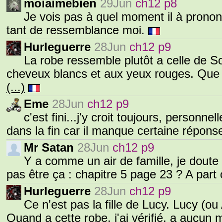
moiaimebien
29Jun
ch12 p8
Je vois pas à quel moment il à pronon
tant de ressemblance moi.
Hurleguerre
28Jun
ch12 p9
La robe ressemble plutôt a celle de S
cheveux blancs et aux yeux rouges. Que 
(...)
Eme
28Jun
ch12 p9
c'est fini...j'y croit toujours, person
dans la fin car il manque certaine répo
Mr Satan
28Jun
ch12 p9
Y a comme un air de famille, je doute 
pas être ça : chapitre 5 page 23 ? A part 
Hurleguerre
28Jun
ch12 p9
Ce n'est pas la fille de Lucy. Lucy (ou A
Quand a cette robe, j'ai vérifié, a aucun