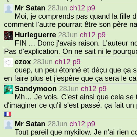
Mr Satan
28Jun
ch12 p9
Moi, je comprends pas quand la fille de
comment l'autre pourrait être son père na
Hurleguerre
28Jun
ch12 p9
FIN ... Donc j'avais raison. L'auteur n
Pas d'explication. On ne sait ni le pourq
ezox
28Jun
ch12 p9
ouep, un peu étonné et déçu que ça se 
en faire plus et j'espère que ça sera le c
Sandymoon
28Jun
ch12 p9
Mh… Je vois. C'est ainsi que cela se t
d'imaginer ce qu'il s'est passé. ça fait 
Mr Satan
28Jun
ch12 p9
Tout pareil que mykilow. Je n'ai rien c