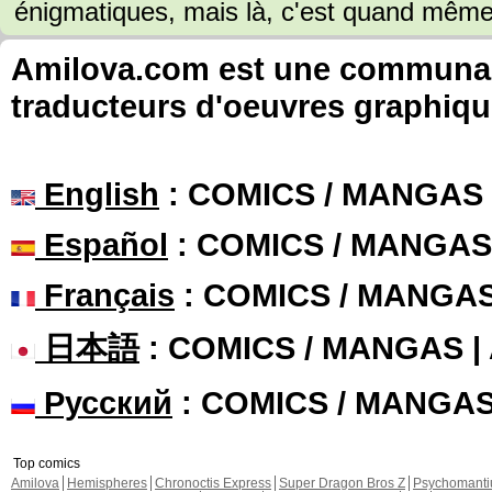
énigmatiques, mais là, c'est quand même 
Amilova.com est une communauté
traducteurs d'oeuvres graphiqu
English
: COMICS / MANGAS
Español
: COMICS / MANGAS
Français
: COMICS / MANGA
日本語
: COMICS / MANGAS 
Русский
: COMICS / MANGA
Top comics
Amilova
Hemispheres
Chronoctis Express
Super Dragon Bros Z
Psychomant