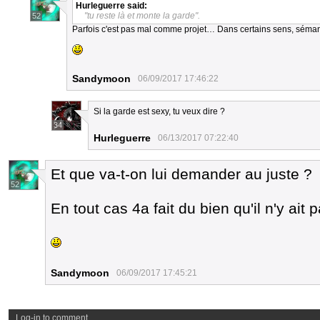
Hurleguerre
said:
"tu reste là et monte la garde".
52
Parfois c'est pas mal comme projet… Dans certains sens, sém
Sandymoon
06/09/2017 17:46:22
Si la garde est sexy, tu veux dire ?
34
Hurleguerre
06/13/2017 07:22:40
Et que va-t-on lui demander au juste ?
52
En tout cas 4a fait du bien qu'il n'y ait
Sandymoon
06/09/2017 17:45:21
Log-in to comment