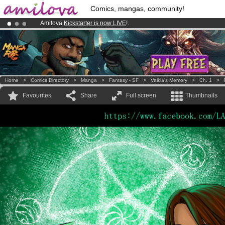
Comics, mangas, community!
Amilova
Kickstarter is now LIVE
!.
Already 100000
members
and 1000
comics & mangas!
.
Premium membership from
3.95 euros
per month !
Get membership
Home
>
Comics Directory
>
Manga
>
Fantasy - SF
>
Valkia's Memory
>
Ch. 1
>
Favourites
Share
Full screen
Thumbnails