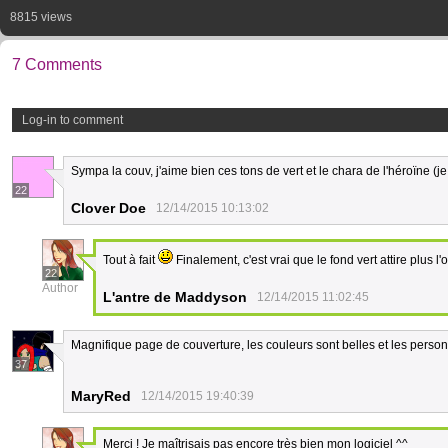
8815 views
7 Comments
Log-in to comment
Sympa la couv, j'aime bien ces tons de vert et le chara de l'héroïne (j
22
Clover Doe
12/14/2015 10:13:02
Tout à fait
Finalement, c'est vrai que le fond vert attire plus l'o
22
Author
L'antre de Maddyson
12/14/2015 11:02:45
Magnifique page de couverture, les couleurs sont belles et les perso
37
MaryRed
12/14/2015 19:40:39
Merci ! Je maîtrisais pas encore très bien mon logiciel ^^