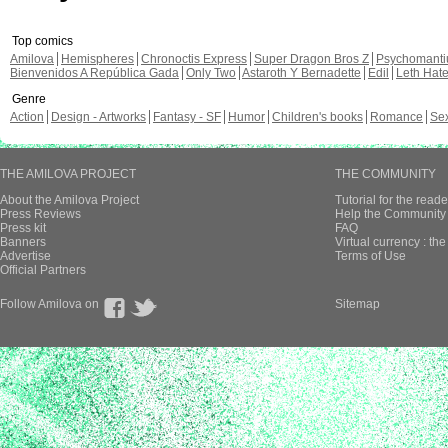
Top comics
Amilova
Hemispheres
Chronoctis Express
Super Dragon Bros Z
Psychomant
Bienvenidos A República Gada
Only Two
Astaroth Y Bernadette
Edil
Leth Hat
Genre
Action
Design - Artworks
Fantasy - SF
Humor
Children's books
Romance
Se
THE AMILOVA PROJECT
THE COMMUNITY
About the Amilova Project
Tutorial for the reade
Press Reviews
Help the Community 
Press kit
FAQ
Banners
Virtual currency : th
Advertise
Terms of Use
Official Partners
Follow Amilova on
Sitemap