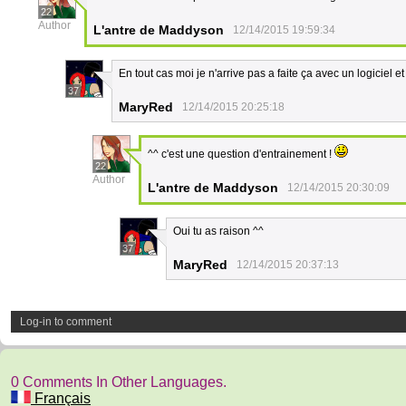
22
Author
L'antre de Maddyson
12/14/2015 19:59:34
En tout cas moi je n'arrive pas a faite ça avec un logiciel et
37
MaryRed
12/14/2015 20:25:18
^^ c'est une question d'entrainement !
22
Author
L'antre de Maddyson
12/14/2015 20:30:09
Oui tu as raison ^^
37
MaryRed
12/14/2015 20:37:13
Log-in to comment
0 Comments In Other Languages.
Français