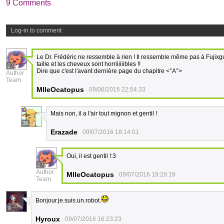
9 Comments
Log-in to comment
Le Dr. Frédéric ne ressemble à rien ! Il ressemble même pas à Fujixg
taille et les cheveux sont horriiiiiibles !!
27
Dire que c'est l'avant dernière page du chapitre <°A°>
Author
Team
MlleOcatopus
09/06/2016 22:54:33
Mais non, il a l'air tout mignon et gentil !
36
Erazade
09/07/2016 18:14:01
Oui, il est gentil !:3
27
Author
MlleOcatopus
09/07/2016 19:28:19
Team
Bonjour.je.suis.un.robot.
9
Hyroux
09/07/2016 16:23:23