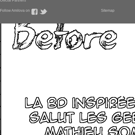
Official Partners
Follow Amilova on
Sitemap