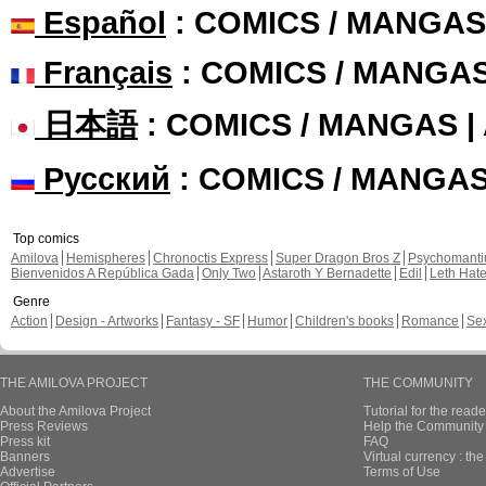
Español
: COMICS / MANGAS
Français
: COMICS / MANGA
日本語
: COMICS / MANGAS 
Русский
: COMICS / MANGA
Top comics
Amilova
Hemispheres
Chronoctis Express
Super Dragon Bros Z
Psychomant
Bienvenidos A República Gada
Only Two
Astaroth Y Bernadette
Edil
Leth Hat
Genre
Action
Design - Artworks
Fantasy - SF
Humor
Children's books
Romance
Se
THE AMILOVA PROJECT
THE COMMUNITY
About the Amilova Project
Tutorial for the reade
Press Reviews
Help the Community 
Press kit
FAQ
Banners
Virtual currency : th
Advertise
Terms of Use