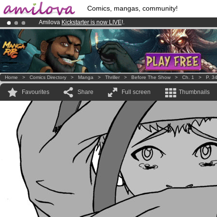
Comics, mangas, community!
Amilova
Kickstarter is now LIVE
!.
Premium membership from
3.95 euros
per month !
Get membership
Already 100000
members
and 1000
comics & mangas!
.
Home
>
Comics Directory
>
Manga
>
Thriller
>
Before The Show
>
Ch. 1
>
P. 3
Favourites
Share
Full screen
Thumbnails