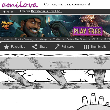
Comics, mangas, community!
Amilova
Kickstarter is now LIVE
!.
Premium membership from
3.95 euros
per month !
Get membership
Already 100000
members
and 1000
comics & mangas!
.
Home
>
Comics Directory
>
Manga
>
Thriller
>
Before The Show
>
Ch. 1
>
P. 2
Favourites
Share
Full screen
Thumbnails