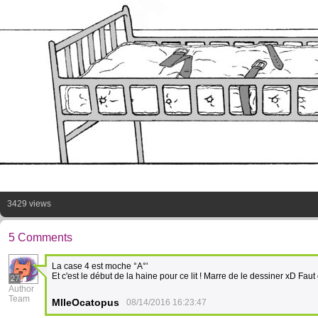
3429 views
5 Comments
La case 4 est moche °A°'
Et c'est le début de la haine pour ce lit ! Marre de le dessiner xD Fau
27
Author
Team
MlleOcatopus
08/14/2016 16:23:47