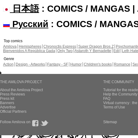
日本語
: COMICS / MANGAS 
Русский
: COMICS / MANGA
Top comics
Amilova
Hemispheres
Chronoctis Express
Super Dragon Bros Z
Psychomant
Bienvenidos A República Gada
Only Two
Astaroth Y Bernadette
Edil
Leth Hat
Genre
Action
Design - Artworks
Fantasy - SF
Humor
Children's books
Romance
Se
THE AMILOVA PROJECT
THE COMMUNITY
About the Amilova Project
Tutorial for the reade
Press Reviews
Help the Community 
Press kit
FAQ
Banners
Virtual currency : th
Advertise
Terms of Use
Official Partners
Follow Amilova on
Sitemap