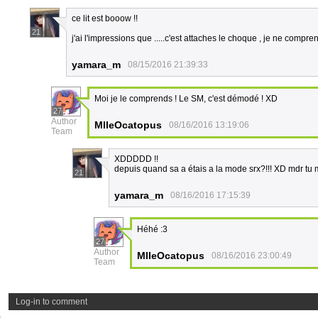
ce lit est booow !!
21
j'ai l'impressions que .....c'est attaches le choque , je ne co
yamara_m
08/15/2016 21:39:33
Moi je le comprends ! Le SM, c'est démodé ! XD
27
Author
MlleOcatopus
08/16/2016 13:19:06
Team
XDDDDD !!
depuis quand sa a étais a la mode srx?!!! XD mdr tu 
21
yamara_m
08/16/2016 17:15:39
Héhé :3
27
Author
MlleOcatopus
08/16/2016 23:00:49
Team
Log-in to comment