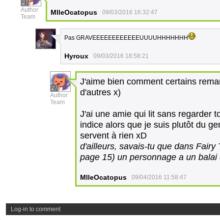
27
Author
MlleOcatopus
09/03/2016 16:32:47
Team
Pas GRAVEEEEEEEEEEEEUUUUHHHHHHH
9
Hyroux
09/03/2016 18:58:21
J'aime bien comment certains remar
27
d'autres x)
Author
Team
J'ai une amie qui lit sans regarder t
indice alors que je suis plutôt du ge
servent à rien xD
d'ailleurs, savais-tu que dans Fairy
page 15) un personnage a un balai 
MlleOcatopus
09/04/2016 11:58:47
Log-in to comment