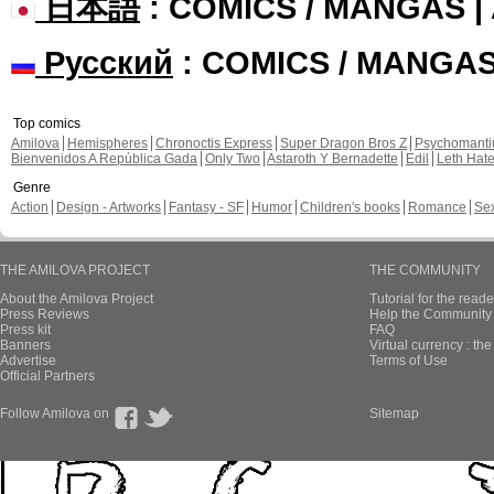
日本語
: COMICS / MANGAS 
Русский
: COMICS / MANGA
Top comics
Amilova
Hemispheres
Chronoctis Express
Super Dragon Bros Z
Psychomant
Bienvenidos A República Gada
Only Two
Astaroth Y Bernadette
Edil
Leth Hat
Genre
Action
Design - Artworks
Fantasy - SF
Humor
Children's books
Romance
Se
THE AMILOVA PROJECT
THE COMMUNITY
About the Amilova Project
Tutorial for the reade
Press Reviews
Help the Community 
Press kit
FAQ
Banners
Virtual currency : th
Advertise
Terms of Use
Official Partners
Follow Amilova on
Sitemap