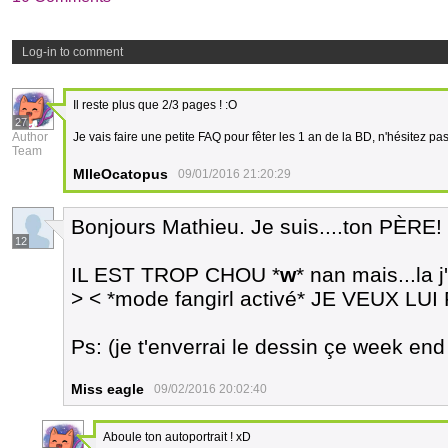
Log-in to comment
Il reste plus que 2/3 pages ! :O
27
Author
Je vais faire une petite FAQ pour fêter les 1 an de la BD, n'hésitez pa
Team
MlleOcatopus
09/01/2016 21:20:29
Bonjours Mathieu. Je suis....ton PÈRE!
12
IL EST TROP CHOU *
w
* nan mais...la 
> < *mode fangirl activé* JE VEUX 
Ps: (je t'enverrai le dessin çe week end 
Miss eagle
09/02/2016 20:02:40
Aboule ton autoportrait ! xD