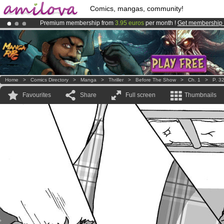
Comics, mangas, community!
Premium membership from
3.95 euros
per month !
Get membership
Amilova
Kickstarter is now LIVE
!.
Already 100000
members
and 1000
comics & mangas!
.
Home
>
Comics Directory
>
Manga
>
Thriller
>
Before The Show
>
Ch. 1
>
P. 3
Favourites
Share
Full screen
Thumbnails