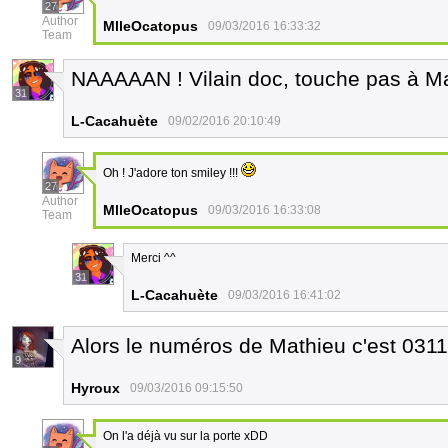
27
Author
MlleOcatopus
09/03/2016 16:33:32
Team
NAAAAAN ! Vilain doc, touche pas à Mat
31
L-Cacahuète
09/02/2016 20:10:49
Oh ! J'adore ton smiley !!!
27
Author
MlleOcatopus
09/03/2016 16:33:08
Team
Merci ^^
31
L-Cacahuète
09/03/2016 16:41:02
Alors le numéros de Mathieu c'est 0311
9
Hyroux
09/03/2016 09:15:50
On l'a déjà vu sur la porte xDD