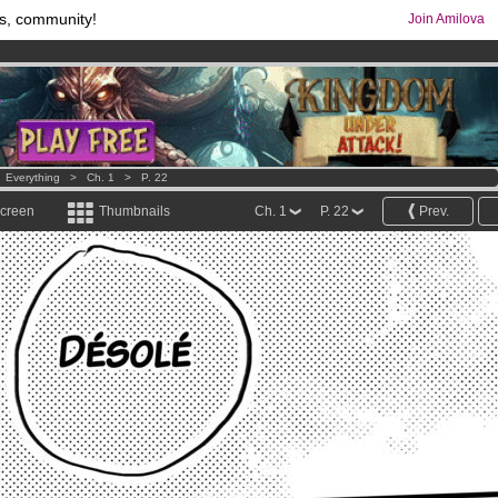
s, community!
Join Amilova
os
per month !
Get membership now
comics & mangas!
.
>
Everything
>
Ch. 1
>
P. 22
screen
Thumbnails
Ch. 1
P. 22
Prev.