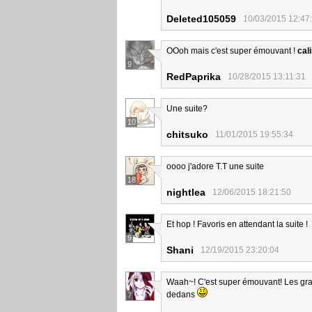
Deleted105059
10/03/2015 12:47
OOoh mais c'est super émouvant !
cal
9
RedPaprika
10/28/2015 13:11:31
Une suite?
10
chitsuko
11/01/2015 19:55:34
oooo j'adore T.T une suite
18
nightlea
12/06/2015 18:21:50
Et hop ! Favoris en attendant la suite !
9
Shani
12/19/2015 23:20:04
Waah~! C'est super émouvant! Les graph
dedans
7