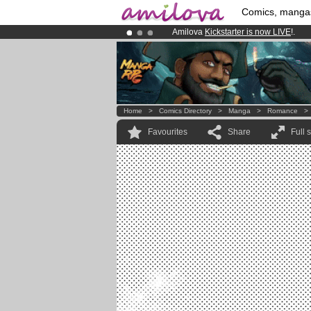
Comics, manga
Amilova
Kickstarter is now LIVE
!.
Premium membership from
3.95 eur
Already 100000
members
and 1000
Home
>
Comics Directory
>
Manga
>
Romance
Favourites
Share
Full 