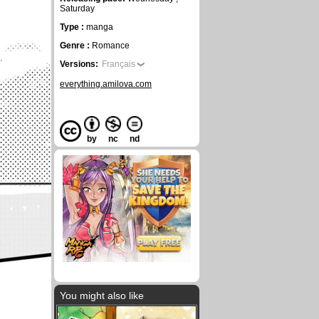
Saturday
Type :
manga
Genre :
Romance
Versions:
Français
everything.amilova.com
by
nc
nd
You might also like