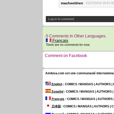
macheeldren
01/27/2016 19:01:5
Log-in to comment
0 Comments In Other Languages.
Français
There are no comments for now.
Comment on Facebook
Amilova.com est une communauté internationale 
English
: COMICS / MANGAS | AUTHORS 
Español
: COMICS / MANGAS | AUTHORS 
Français
: COMICS / MANGAS | AUTHORS
日本語
: COMICS / MANGAS | AUTHORS |