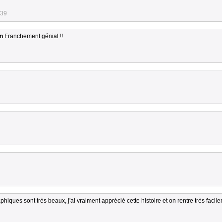
:39
in
Franchement génial !!
iques sont très beaux, j'ai vraiment apprécié cette histoire et on rentre très facil