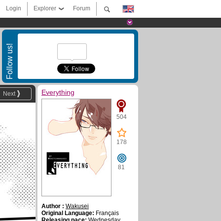
Login
Explorer
Forum
Follow us!
Everything
Next
504
178
81
Author :
Wakusei
Original Language:
Français
Releasing pace:
Wednesday ,