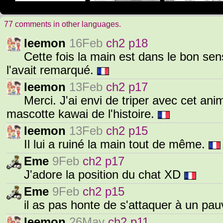
77 comments in other languages.
leemon
16Feb
ch2 p18
Cette fois la main est dans le bon sen
l'avait remarqué.
leemon
13Feb
ch2 p17
Merci. J'ai envi de triper avec cet ani
mascotte kawai de l'histoire.
leemon
13Feb
ch2 p15
Il lui a ruiné la main tout de même.
Eme
9Feb
ch2 p17
J'adore la position du chat XD
Eme
9Feb
ch2 p15
il as pas honte de s'attaquer à un pa
leemon
26May
ch2 p11