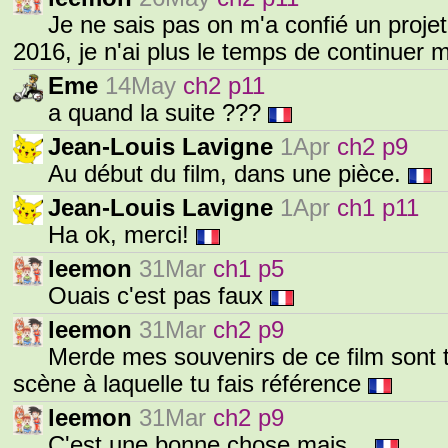
Je ne sais pas on m'a confié un projet 
2016, je n'ai plus le temps de continu
Eme
14May
ch2 p11
a quand la suite ???
Jean-Louis Lavigne
1Apr
ch2 p9
Au début du film, dans une pièce.
Jean-Louis Lavigne
1Apr
ch1 p11
Ha ok, merci!
leemon
31Mar
ch1 p5
Ouais c'est pas faux
leemon
31Mar
ch2 p9
Merde mes souvenirs de ce film sont t
scène à laquelle tu fais référence
leemon
31Mar
ch2 p9
C'est une bonne chose mais...