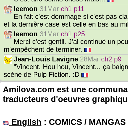
leemon
31Mar
ch1 p11
En fait c'est dommage si c'est pas cla
et la dernière case est celle en bas au mi
leemon
31Mar
ch1 p25
Merci c'est gentil. J'ai continué un pe
m'empêchent de terminer.
Jean-Louis Lavigne
28Mar
ch2 p9
"Vincent, Hou hou, Vincent... ça baign
scène de Pulp Fiction. :D
Amilova.com est une communauté
traducteurs d'oeuvres graphiqu
English
: COMICS / MANGAS