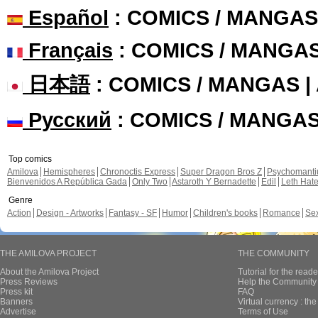
Español
: COMICS / MANGAS
Français
: COMICS / MANGA
日本語
: COMICS / MANGAS 
Русский
: COMICS / MANGA
Top comics
Amilova
Hemispheres
Chronoctis Express
Super Dragon Bros Z
Psychomant
Bienvenidos A República Gada
Only Two
Astaroth Y Bernadette
Edil
Leth Hat
Genre
Action
Design - Artworks
Fantasy - SF
Humor
Children's books
Romance
Se
THE AMILOVA PROJECT
THE COMMUNITY
About the Amilova Project
Tutorial for the reade
Press Reviews
Help the Community 
Press kit
FAQ
Banners
Virtual currency : th
Advertise
Terms of Use