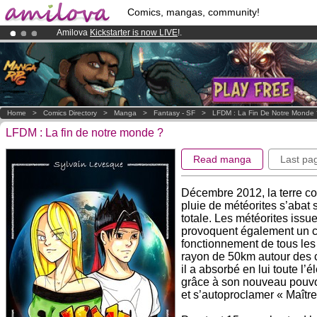
Comics, mangas, community!
Amilova
Kickstarter is now LIVE
!.
Already 100000
members
and 1000
comics & mangas!
.
Premium membership from
3.95 euros
per month !
Get membership
Home
>
Comics Directory
>
Manga
>
Fantasy - SF
>
LFDM : La Fin De Notre Monde 
LFDM : La fin de notre monde ?
Read manga
Last pa
Décembre 2012, la terre co
pluie de météorites s’abat 
totale. Les météorites iss
provoquent également un ch
fonctionnement de tous les 
rayon de 50km autour des c
il a absorbé en lui toute l’
grâce à son nouveau pouvo
et s’autoproclamer « Maît