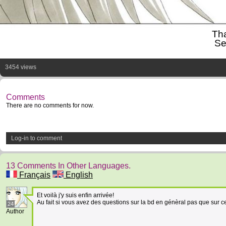
Tha
Se
3454 views
Comments
There are no comments for now.
Log-in to comment
13 Comments In Other Languages.
Français
English
Et voilà j'y suis enfin arrivée!
Au fait si vous avez des questions sur la bd en génèral pas que sur ce 
24
Author