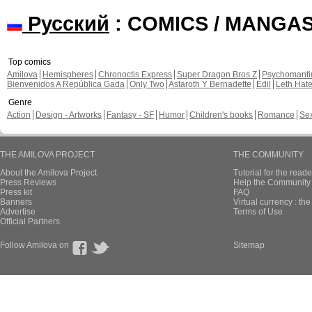
Русский
: COMICS / MANGA
Top comics
Amilova
Hemispheres
Chronoctis Express
Super Dragon Bros Z
Psychomant
Bienvenidos A República Gada
Only Two
Astaroth Y Bernadette
Edil
Leth Hat
Genre
Action
Design - Artworks
Fantasy - SF
Humor
Children's books
Romance
Se
THE AMILOVA PROJECT
THE COMMUNITY
About the Amilova Project
Tutorial for the reade
Press Reviews
Help the Community 
Press kit
FAQ
Banners
Virtual currency : th
Advertise
Terms of Use
Official Partners
Follow Amilova on
Sitemap