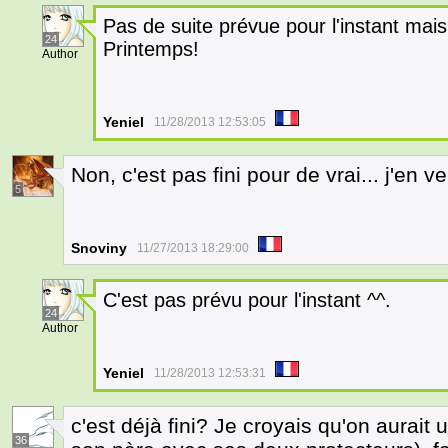
Pas de suite prévue pour l'instant mais
24
Printemps!
Author
Yeniel
11/28/2013 12:53:05
Non, c'est pas fini pour de vrai... j'en
5
Snoviny
11/27/2013 18:29:00
C'est pas prévu pour l'instant ^^.
24
Author
Yeniel
11/28/2013 12:53:31
c'est déjà fini? Je croyais qu'on aurait u
36