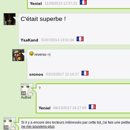
Yeniel
11/28/2013 12:57:23
C'était superbe !
7
YsaKand
01/07/2014 13:01:04
reverso =)
4
cronos
03/10/2017 22:16:27
?
24
Author
Yeniel
08/13/2017 16:27:49
Si il y a encore des lecteurs intéressés par cette bd, j'ai fais une petite
ne-me-souviens-plus
24