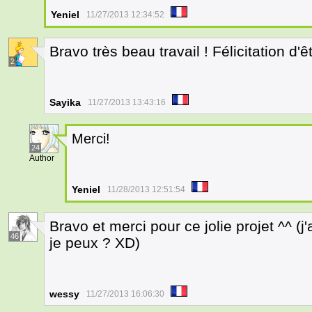
Yeniel
11/27/2013 12:34:52
Bravo très beau travail ! Félicitation d'ê
2
Sayika
11/27/2013 13:43:16
Merci!
24
Author
Yeniel
11/28/2013 12:51:54
Bravo et merci pour ce jolie projet ^^ (j
46
je peux ? XD)
wessy
11/27/2013 16:06:30