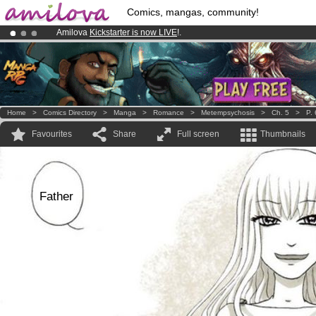
Comics, mangas, community!
Amilova
Kickstarter is now LIVE
!.
Already 100000
members
and 1000
comics & mangas!
.
Premium membership from
3.95 euros
per month !
Get membership
Home
>
Comics Directory
>
Manga
>
Romance
>
Metempsychosis
>
Ch. 5
>
P.
Favourites
Share
Full screen
Thumbnails
Father