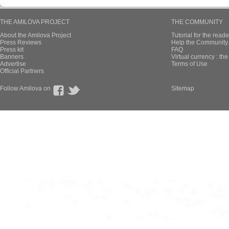
THE AMILOVA PROJECT
THE COMMUNITY
About the Amilova Project
Tutorial for the reade
Press Reviews
Help the Community 
Press kit
FAQ
Banners
Virtual currency : th
Advertise
Terms of Use
Official Partners
Follow Amilova on
Sitemap