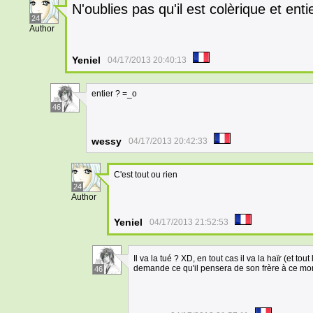
N'oublies pas qu'il est colèrique et entie
24
Author
Yeniel
04/17/2013 20:40:13
entier ? =_o
46
wessy
04/17/2013 20:42:33
C'est tout ou rien
24
Author
Yeniel
04/17/2013 21:52:53
Il va la tué ? XD, en tout cas il va la haïr (et t
demande ce qu'il pensera de son frère à ce mo
46