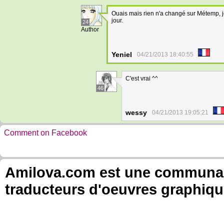
Ouais mais rien n'a changé sur Métemp, j
jour.
24
Author
Yeniel
04/21/2013 18:40:55
C'est vrai ^^
46
wessy
04/21/2013 19:05:21
Comment on Facebook
Amilova.com est une communauté
traducteurs d'oeuvres graphiqu