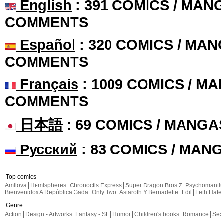
English
: 391 COMICS / MANG
COMMENTS
Español
: 320 COMICS / MAN
COMMENTS
Français
: 1009 COMICS / MA
COMMENTS
日本語
: 69 COMICS / MANGA
Русский
: 83 COMICS / MAN
Top comics
Amilova
Hemispheres
Chronoctis Express
Super Dragon Bros Z
Psychomant
Bienvenidos A República Gada
Only Two
Astaroth Y Bernadette
Edil
Leth Hat
Genre
Action
Design - Artworks
Fantasy - SF
Humor
Children's books
Romance
Se