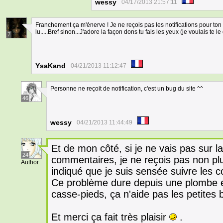
wessy
04/17/2013 21:57:11
Franchement ça m'énerve ! Je ne reçois pas les notifications pour ton 
lu.....Bref sinon...J'adore la façon dons tu fais les yeux (je voulais te 
7
YsaKand
04/21/2013 11:12:47
Personne ne reçoit de notification, c'est un bug du site ^^
46
wessy
04/21/2013 11:44:49
Et de mon côté, si je ne vais pas sur l
24
commentaires, je ne reçois pas non plus
Author
indiqué que je suis sensée suivre les 
Ce problème dure depuis une plombe et
casse-pieds, ça n'aide pas les petites 
Et merci ça fait très plaisir
.