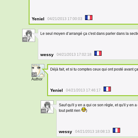
Yeniel
04/21/2013 17:00:03
Le seul moyen d’arrangé ça c'est dans parler dans la secti
46
wessy
04/21/2013 17:02:18
Déjà fait, et si tu comptes ceux qui ont posté avant 
24
Author
Yeniel
04/21/2013 17:46:17
Sauf qu'il y en a qui ce son règle, et qu'il y en a 
tout petit rien
)
46
wessy
04/21/2013 18:08:13