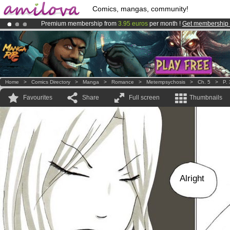
Comics, mangas, community!
Premium membership from
3.95 euros
per month !
Get membership
Already 100000
members
and 1000
comics & mangas!
.
Amilova
Kickstarter is now LIVE
!.
Home
>
Comics Directory
>
Manga
>
Romance
>
Metempsychosis
>
Ch. 5
>
P.
Favourites
Share
Full screen
Thumbnails
Alright