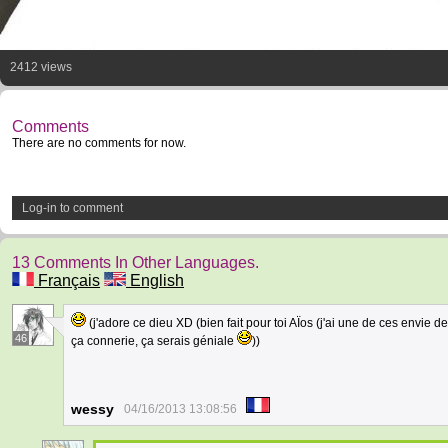
2412 views
Comments
There are no comments for now.
Log-in to comment
13 Comments In Other Languages.
Français
English
(j'adore ce dieu XD (bien fait pour toi AÏos (j'ai une de ces envie 
46
ça connerie, ça serais géniale
))
wessy
04/16/2013 13:08:56