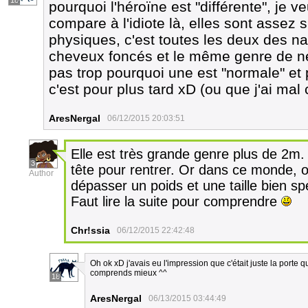
18
pourquoi l'héroïne est "différente", je 
compare à l'idiote là, elles sont assez 
physiques, c'est toutes les deux des 
cheveux foncés et le même genre de nez
pas trop pourquoi une est "normale" et 
c'est pour plus tard xD (ou que j'ai mal
AresNergal
06/12/2015 20:03:51
Elle est très grande genre plus de 2m.
3
tête pour rentrer. Or dans ce monde, o
Author
dépasser un poids et une taille bien sp
Faut lire la suite pour comprendre
Chr!ssia
06/12/2015 22:42:48
Oh ok xD j'avais eu l'impression que c'était juste la porte qu
comprends mieux ^^
18
AresNergal
06/13/2015 03:44:49