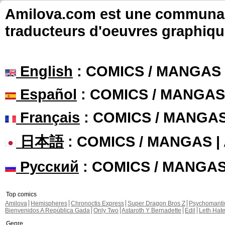
Amilova.com est une communauté
traducteurs d'oeuvres graphiqu
English
: COMICS / MANGAS
Español
: COMICS / MANGAS
Français
: COMICS / MANGA
日本語
: COMICS / MANGAS 
Русский
: COMICS / MANGA
Top comics
Amilova
Hemispheres
Chronoctis Express
Super Dragon Bros Z
Psychomant
Bienvenidos A República Gada
Only Two
Astaroth Y Bernadette
Edil
Leth Hat
Genre