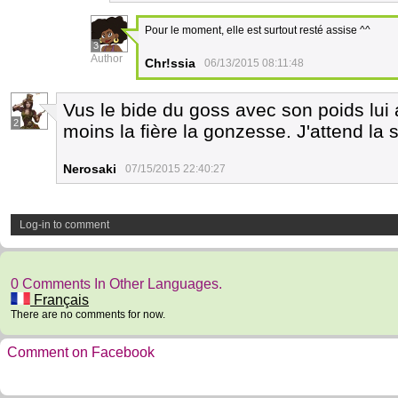
Pour le moment, elle est surtout resté assise ^^
3
Author
Chr!ssia
06/13/2015 08:11:48
Vus le bide du goss avec son poids lui a
2
moins la fière la gonzesse. J'attend la 
Nerosaki
07/15/2015 22:40:27
Log-in to comment
0 Comments In Other Languages.
Français
There are no comments for now.
Comment on Facebook