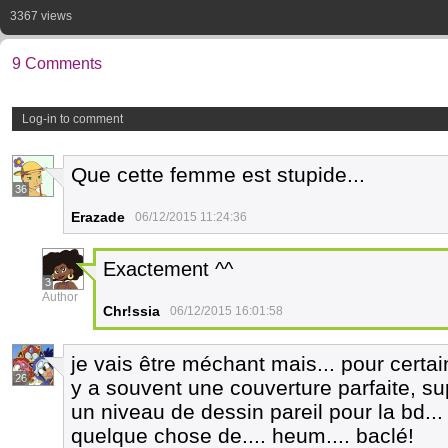
3367 views
9 Comments
Log-in to comment
Que cette femme est stupide...
36
Erazade
06/12/2015 11:24:36
Exactement ^^
3
Author
Chr!ssia
06/12/2015 16:01:58
je vais être méchant mais... pour certai
26
y a souvent une couverture parfaite, su
un niveau de dessin pareil pour la bd..
quelque chose de.... heum.... baclé!