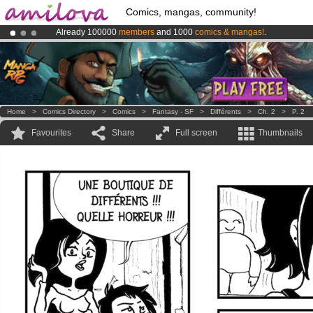
Comics, mangas, community!
Already 100000
members
and 1000
comics & mangas!
.
Amilova
Kickstarter is now LIVE
!.
Premium membership from
3.95 euros
per month !
Get membership
Home
>
Comics Directory
>
Comics
>
Fantasy - SF
>
Différents
>
Ch. 2
>
P. 2
Favourites
Share
Full screen
Thumbnails