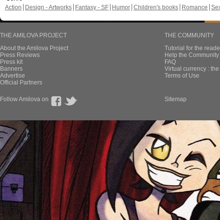
Action
Design - Artworks
Fantasy - SF
Humor
Children's books
Romance
Se
THE AMILOVA PROJECT
THE COMMUNITY
About the Amilova Project
Tutorial for the reade
Press Reviews
Help the Community 
Press kit
FAQ
Banners
Virtual currency : th
Advertise
Terms of Use
Official Partners
Follow Amilova on
Sitemap