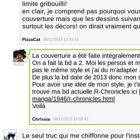
limite gribouilli!
en clair, je comprend pas pourquoi vous
couverture mais que les dessins suivan
surtout les décors! on dirait vraiment qu
PizzaCat
06/12/2015 12:53:12
La couverture a été faite intégralement
3
On a fait la bd a 2. Moi les persos et
Author
pas le même style et j'ai du m'adapter 
De plus la bd date de 2013 donc mon s
Pour avoir une idée de mon style, je t'i
trouve ma bd actuelle R-Chronicles ici
manga/1946/r-chronicles.html
Voilà
Chr!ssia
06/12/2015 16:00:42
Le seul truc qui me chiffonne pour l'inst