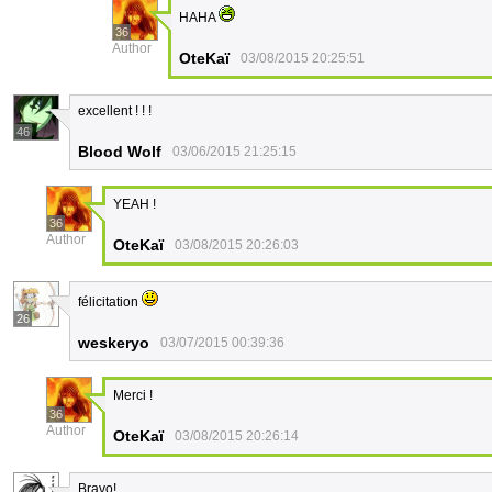
HAHA
36
Author
OteKaï
03/08/2015 20:25:51
excellent ! ! !
46
Blood Wolf
03/06/2015 21:25:15
YEAH !
36
Author
OteKaï
03/08/2015 20:26:03
félicitation
26
weskeryo
03/07/2015 00:39:36
Merci !
36
Author
OteKaï
03/08/2015 20:26:14
Bravo!