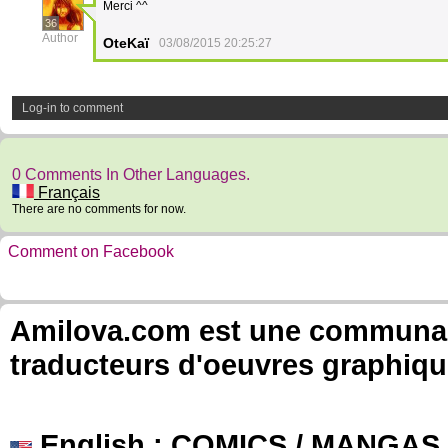
Merci ^^
36
Author
OteKaï
03/08/2015 20:25:27
Log-in to comment
0 Comments In Other Languages.
Français
There are no comments for now.
Comment on Facebook
Amilova.com est une communauté
traducteurs d'oeuvres graphiqu
English
: COMICS / MANGAS