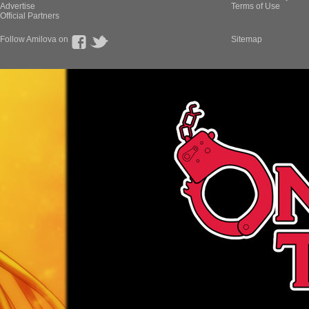
Advertise
Terms of Use
Official Partners
Follow Amilova on
Sitemap