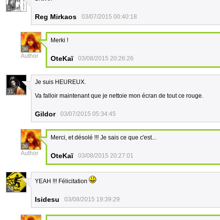
1
Reg Mirkaos
03/07/2015 00:40:18
Merki !
36
Author
OteKaï
03/08/2015 20:26:26
Je suis HEUREUX.
31
Va falloir maintenant que je nettoie mon écran de tout ce rouge.
Gildor
03/07/2015 05:34:45
Merci, et désolé !!! Je sais ce que c'est...
36
Author
OteKaï
03/08/2015 20:27:01
YEAH !!! Félicitation
24
Isidesu
03/08/2015 19:39:29