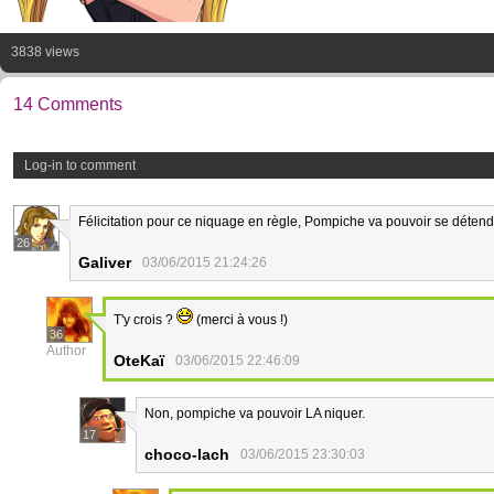
3838 views
14 Comments
Log-in to comment
Félicitation pour ce niquage en règle, Pompiche va pouvoir se déten
26
Galiver
03/06/2015 21:24:26
T'y crois ?
(merci à vous !)
36
Author
OteKaï
03/06/2015 22:46:09
Non, pompiche va pouvoir LA niquer.
17
choco-lach
03/06/2015 23:30:03