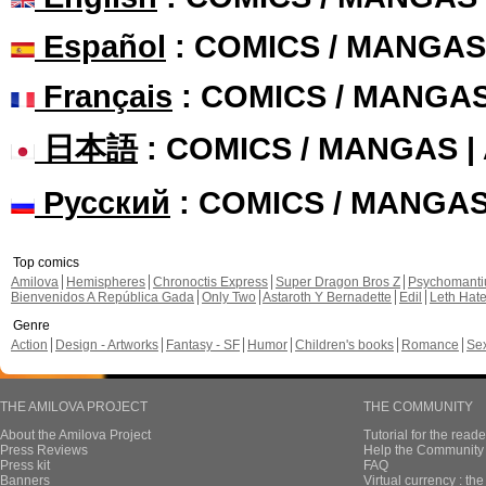
Español
: COMICS / MANGAS
Français
: COMICS / MANGA
日本語
: COMICS / MANGAS 
Русский
: COMICS / MANGA
Top comics
Amilova
Hemispheres
Chronoctis Express
Super Dragon Bros Z
Psychomant
Bienvenidos A República Gada
Only Two
Astaroth Y Bernadette
Edil
Leth Hat
Genre
Action
Design - Artworks
Fantasy - SF
Humor
Children's books
Romance
Se
THE AMILOVA PROJECT
THE COMMUNITY
About the Amilova Project
Tutorial for the reade
Press Reviews
Help the Community 
Press kit
FAQ
Banners
Virtual currency : th