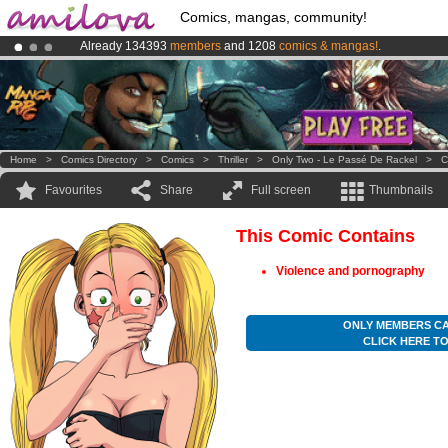
Comics, mangas, community!
Already 134393
members
and 1208
comics & mangas!
.
Amilova
Kickstarter is now LIVE
!.
Premium membership from
3.95 euros
per month !
Get membership
Home
>
Comics Directory
>
Comics
>
Thriller
>
Only Two - Le Passé De Rackel
>
C
Favourites
Share
Full screen
Thumbnails
This Comic Contains
Violence and pornography
ONLY MEMBERS CA
CLICK HERE T