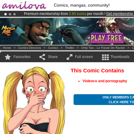
Comics, mangas, community!
Premium membership from
3.95 euros
per month !
Get membership
Already 100000
members
and 1000
comics & mangas!
.
Amilova
Kickstarter is now LIVE
!.
Home
>
Comics Directory
>
Comics
>
Thriller
>
Only Two - Le Passé De Rackel
>
C
Favourites
Share
Full screen
Thumbnails
This Comic Contains
Violence and pornography
ONLY MEMBERS CA
CLICK HERE T