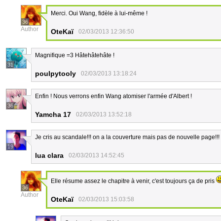
Merci. Oui Wang, fidèle à lui-même !
36
Author
OteKaï
02/03/2013 12:36:50
Magnifique =3 Hâtehâtehâte !
31
poulpytooly
02/03/2013 13:18:24
Enfin ! Nous verrons enfin Wang atomiser l'armée d'Albert !
36
Yamcha 17
02/03/2013 13:52:18
Je cris au scandale!!! on a la couverture mais pas de nouvelle page!!! g
19
lua clara
02/03/2013 14:52:45
Elle résume assez le chapitre à venir, c'est toujours ça de pris
36
Author
OteKaï
02/03/2013 15:03:58