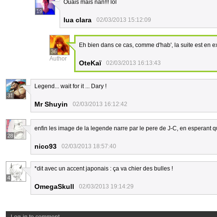
Ouais mais nan!!! lol
19
lua clara
02/03/2013 15:12:09
Eh bien dans ce cas, comme d'hab', la suite est en exc
36
Author
OteKaï
02/03/2013 16:13:43
Legend... wait for it ... Dary !
31
Mr Shuyin
02/03/2013 16:12:42
enfin les image de la legende narre par le pere de J-C, en esperant que
28
nico93
02/03/2013 18:57:40
*dit avec un accent japonais : ça va chier des bulles !
4
OmegaSkull
02/03/2013 19:14:29