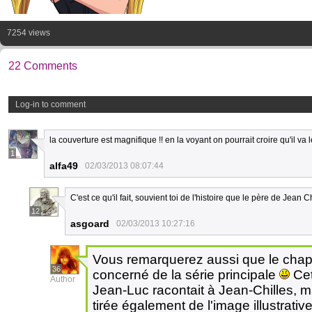
7254 views
22 Comments
Log-in to comment
la couverture est magnifique !! en la voyant on pourrait croire qu'il va
1
alfa49
02/03/2013 08:07:44
C'est ce qu'il fait, souvient toi de l'histoire que le père de Jean C
12
asgoard
02/03/2013 10:27:16
Vous remarquerez aussi que le chapit
36
concerné de la série principale
Cet
Author
Jean-Luc racontait à Jean-Chilles, ma
tirée également de l'image illustrativ