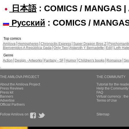
日本語
: COMICS / MANGAS 
Русский
: COMICS / MANGA
Top comics
Amilova
Hemispheres
Chronoctis Express
Super Dragon Bros Z
Psychomant
Bienvenidos A República Gada
Only Two
Astaroth Y Bernadette
Edil
Leth Hat
Genre
Action
Design - Artworks
Fantasy - SF
Humor
Children's books
Romance
Se
THE AMILOVA PROJECT
THE COMMUNITY
About the Amilova Project
Tutorial for the reade
Press Reviews
Help the Community 
Press kit
FAQ
Banners
Virtual currency : th
Advertise
Terms of Use
Official Partners
Follow Amilova on
Sitemap