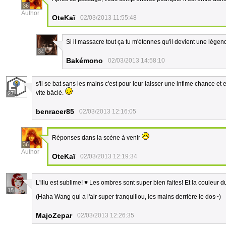
36
Author
OteKaï
02/03/2013 11:55:48
Si il massacre tout ça tu m'étonnes qu'il devient une légend
34
Bakémono
02/03/2013 14:58:10
s'il se bat sans les mains c'est pour leur laisser une infime chance e
vite bâclé.
27
benracer85
02/03/2013 12:16:05
Réponses dans la scène à venir
36
Author
OteKaï
02/03/2013 12:19:34
L'illu est sublime! ♥ Les ombres sont super bien faites! Et la couleur 
18
(Haha Wang qui a l'air super tranquillou, les mains derriére le dos~)
MajoZepar
02/03/2013 12:26:35