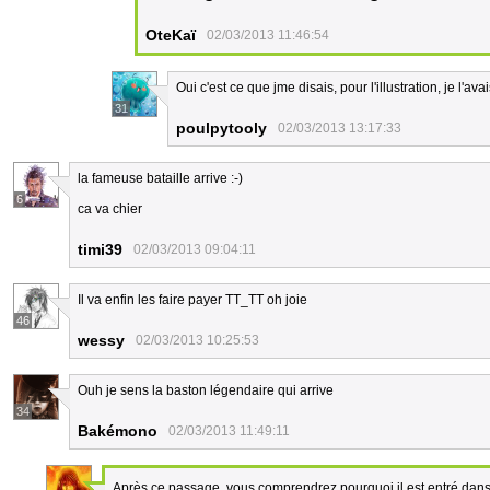
OteKaï
02/03/2013 11:46:54
Oui c'est ce que jme disais, pour l'illustration, je l'ava
31
poulpytooly
02/03/2013 13:17:33
la fameuse bataille arrive :-)
6
ca va chier
timi39
02/03/2013 09:04:11
Il va enfin les faire payer TT_TT oh joie
46
wessy
02/03/2013 10:25:53
Ouh je sens la baston légendaire qui arrive
34
Bakémono
02/03/2013 11:49:11
Après ce passage, vous comprendrez pourquoi il est entré dan