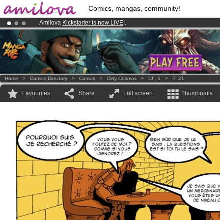
Comics, mangas, community!
Amilova
Kickstarter is now LIVE
!.
Premium membership from
3.95 euros
per month !
Get membership
Already 100000
members
and 1000
comics & mangas!
.
Home
>
Comics Directory
>
Comics
>
Dirty Cosmos
>
Ch. 1
>
P. 21
Favourites
Share
Full screen
Thumbnails