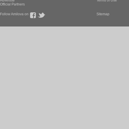
Advertise
Terms of Use
Official Partners
Follow Amilova on
Sitemap