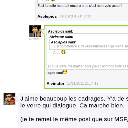
Cool
Et si la suite me plait encore plus c'est mon vote assuré
Asclepios
11/11/2011 21:53:32
Asclepios
said:
13
Alvinator
said:
Author
Asclepios
said:
Ca commence à devenir intéressant,je met à sui
Cool
Et si la suite me plait encore plus c'est mon vote as
super cool
Alvinator
11/11/2011 21:54:12
J'aime beaucoup les cadrages. Y'a de 
24
le verre qui dialogue. Ca marche bien.
(je te remet le même post que sur MSF