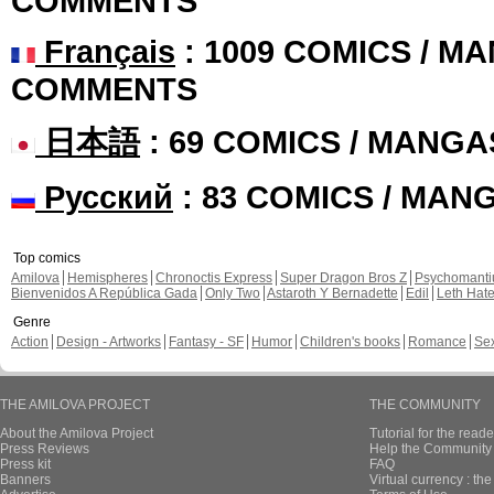
COMMENTS
Français
: 1009 COMICS / MA
COMMENTS
日本語
: 69 COMICS / MANGA
Русский
: 83 COMICS / MAN
Top comics
Amilova
Hemispheres
Chronoctis Express
Super Dragon Bros Z
Psychomant
Bienvenidos A República Gada
Only Two
Astaroth Y Bernadette
Edil
Leth Hat
Genre
Action
Design - Artworks
Fantasy - SF
Humor
Children's books
Romance
Se
THE AMILOVA PROJECT
THE COMMUNITY
About the Amilova Project
Tutorial for the reade
Press Reviews
Help the Community 
Press kit
FAQ
Banners
Virtual currency : th