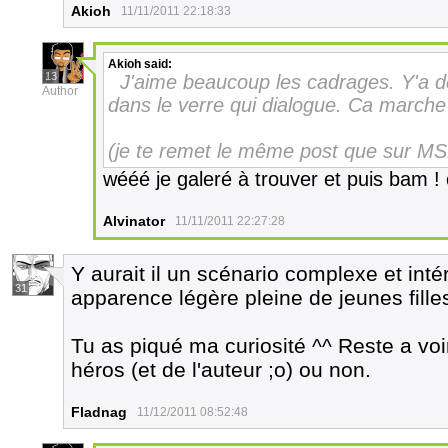
Akioh
11/11/2011 22:18:33
Akioh
said:
13
J'aime beaucoup les cadrages. Y'a d
Author
dans le verre qui dialogue. Ca marche
(je te remet le même post que sur MS
wééé je galeré à trouver et puis bam !
Alvinator
11/11/2011 22:27:28
Y aurait il un scénario complexe et inté
31
apparence légère pleine de jeunes filles
Tu as piqué ma curiosité ^^ Reste a voir
héros (et de l'auteur ;o) ou non.
Fladnag
11/12/2011 08:52:48