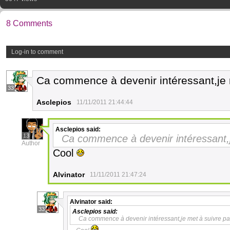
8 Comments
Log-in to comment
Ca commence à devenir intéressant,je 
33
Asclepios
11/11/2011 21:44:44
Asclepios
said:
13
Ca commence à devenir intéressant,j
Author
Cool
Alvinator
11/11/2011 21:47:24
Alvinator
said:
33
Asclepios
said:
Ca commence à devenir intéressant,je met à suivre pa