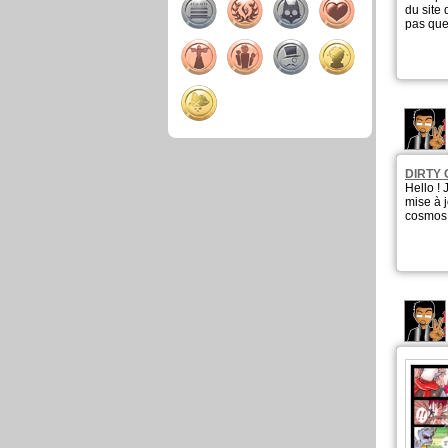
du site 
pas que
DIRTY
Hello ! 
mise à j
cosmos 