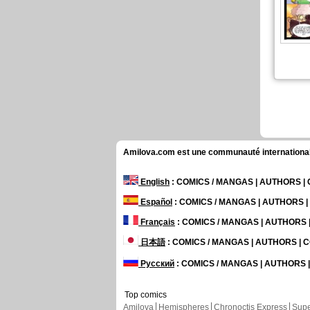
Amilova.com est une communauté internationale 
English
: COMICS / MANGAS | AUTHORS 
Español
: COMICS / MANGAS | AUTHORS 
Français
: COMICS / MANGAS | AUTHORS
日本語
: COMICS / MANGAS | AUTHORS |
Русский
: COMICS / MANGAS | AUTHORS
Top comics
Amilova
Hemispheres
Chronoctis Express
Supe