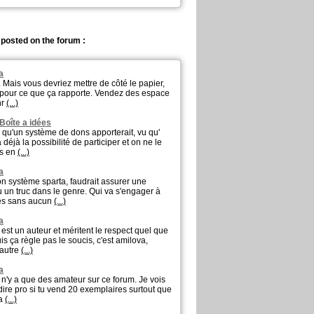
 posted on the forum :
a
u. Mais vous devriez mettre de côté le papier,
r pour ce que ça rapporte. Vendez des espace
nr
(...)
 Boîte a idées
e qu'un système de dons apporterait, vu qu'
éjà la possibilité de participer et on ne le
as en
(...)
a
n système sparta, faudrait assurer une
u un truc dans le genre. Qui va s'engager à
mes sans aucun
(...)
a
 est un auteur et méritent le respect quel que
is ça règle pas le soucis, c'est amilova,
 autre
(...)
a
l n'y a que des amateur sur ce forum. Je vois
 dire pro si tu vend 20 exemplaires surtout que
ça
(...)