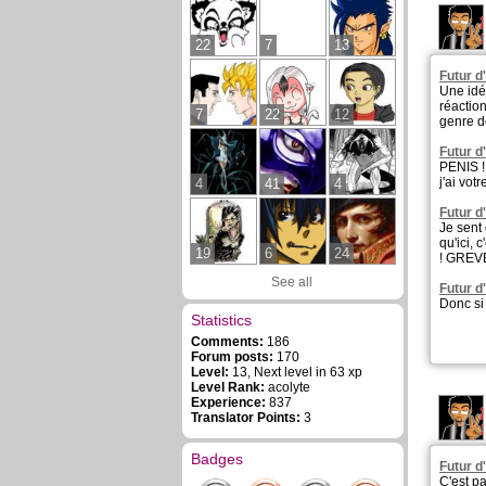
22
7
13
Futur d
Une idé
réactio
7
22
12
genre d
Futur d
PENIS 
j'ai vot
4
41
4
Futur d
Je sent
qu'ici, 
19
6
24
! GRE
See all
Futur d
Donc si 
Statistics
Comments:
186
Forum posts:
170
Level:
13, Next level in 63 xp
Level Rank:
acolyte
Experience:
837
Translator Points:
3
Badges
Futur d
C'est pa