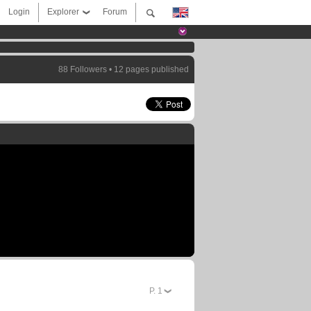
Login
Explorer
Forum
88 Followers • 12 pages published
P.
1