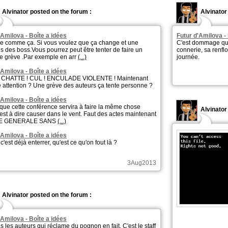
Alvinator posted on the forum :
Alvinator
'Amilova - Boîte a idées
Futur d'Amilova -
e comme ça. Si vous voulez que ça change et une
C'est dommage qu'o
ns des boss.Vous pourrez peut être tenter de faire un
connerie, sa renfl
e grève .Par exemple en arr
(...)
journée.
'Amilova - Boîte a idées
! CHATTE ! CUL ! ENCULADE VIOLENTE ! Maintenant
re attention ? Une grève des auteurs ça tente personne ?
'Amilova - Boîte a idées
 que cette conférence servira à faire la même chose
Alvinato
c'est à dire causer dans le vent. Faut des actes maintenant
VE GENERALE SANS
(...)
'Amilova - Boîte a idées
c'est déjà enterrer, qu'est ce qu'on fout là ?
3Aug2013
Alvinator posted on the forum :
'Amilova - Boîte a idées
s les auteurs qui réclame du pognon en fait. C'est le staff