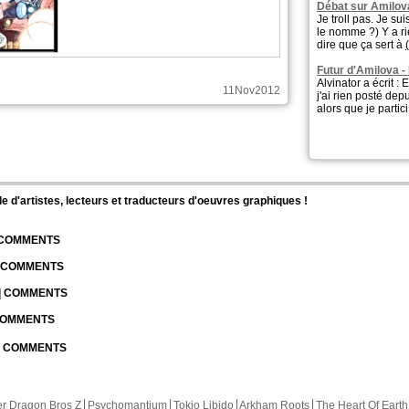
Débat sur Amilov
Je troll pas. Je su
le nomme ?) Y a ri
dire que ça sert à
(
Futur d'Amilova -
Alvinator a écrit :
11Nov2012
j'ai rien posté dep
alors que je partic
d'artistes, lecteurs et traducteurs d'oeuvres graphiques !
| COMMENTS
| COMMENTS
 | COMMENTS
 COMMENTS
 | COMMENTS
r Dragon Bros Z
Psychomantium
Tokio Libido
Arkham Roots
The Heart Of Earth