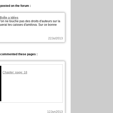
 posted on the forum :
 Boîte a idées
n ne touche pas des droits d'auteurs sur la
ouerai les caisses d'amilova. Sur ce bonne
22Jul2013
r commented these pages :
Chapter: page: 18
12Jun2013