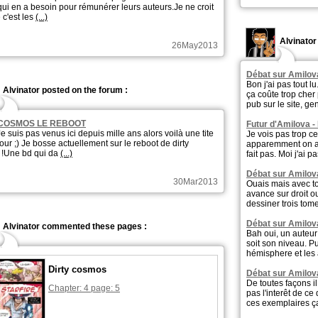
qui en a besoin pour rémunérer leurs auteurs.Je ne croit
 c'est les
(...)
Alvinator
26May2013
Débat sur Amilov
Bon j'ai pas tout l
Alvinator posted on the forum :
ça coûte trop che
pub sur le site, ge
 COSMOS LE REBOOT
Futur d'Amilova -
Je suis pas venus ici depuis mille ans alors voilà une tite
Je vois pas trop c
our ;) Je bosse actuellement sur le reboot de dirty
apparemment on a d
!Une bd qui da
(...)
fait pas. Moi j'ai p
Débat sur Amilov
30Mar2013
Ouais mais avec to
avance sur droit o
dessiner trois to
Débat sur Amilov
Alvinator commented these pages :
Bah oui, un auteur
soit son niveau. Pu
hémisphere et les
Dirty cosmos
Débat sur Amilov
De toutes façons i
Chapter: 4 page: 5
pas l'interêt de ce
ces exemplaires 