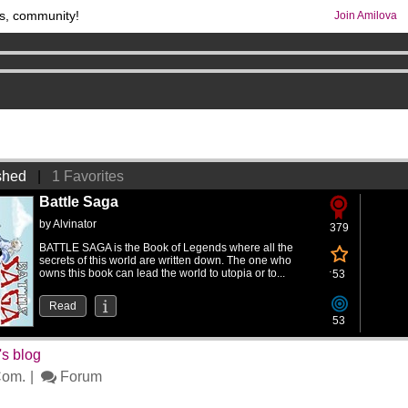
s, community!
Join Amilova
os
per month !
Get membership now
comics & mangas!
.
0
shed
|
1 Favorites
Battle Saga
by
Alvinator
379
BATTLE SAGA is the Book of Legends where all the
secrets of this world are written down. The one who
owns this book can lead the world to utopia or to...
53
Read
53
's blog
om.
Forum