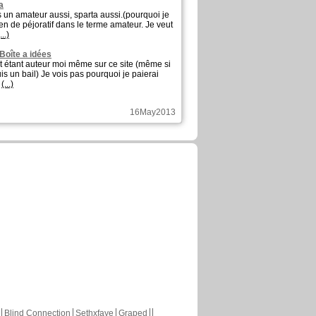
a
is un amateur aussi, sparta aussi.(pourquoi je
en de péjoratif dans le terme amateur. Je veut
...)
 Boîte a idées
 Et étant auteur moi même sur ce site (même si
uis un bail) Je vois pas pourquoi je paierai
i
(...)
16May2013
Blind Connection
Sethxfaye
Graped