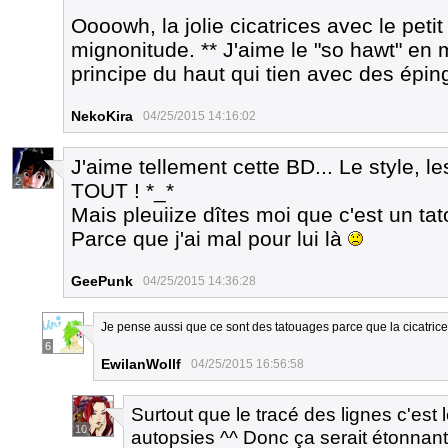
Oooowh, la jolie cicatrices avec le petit
mignonitude. ** J'aime le "so hawt" en mo
principe du haut qui tien avec des éping
NekoKira
04/25/2015 14:16:02
J'aime tellement cette BD... Le style, l
2
TOUT ! *_*
Mais pleuiize dîtes moi que c'est un tat
Parce que j'ai mal pour lui là
GeePunk
04/25/2015 14:36:28
Je pense aussi que ce sont des tatouages parce que la cicatric
6
EwilanWollf
04/25/2015 16:56:58
Surtout que le tracé des lignes c'est 
10
autopsies ^^ Donc ça serait étonnant