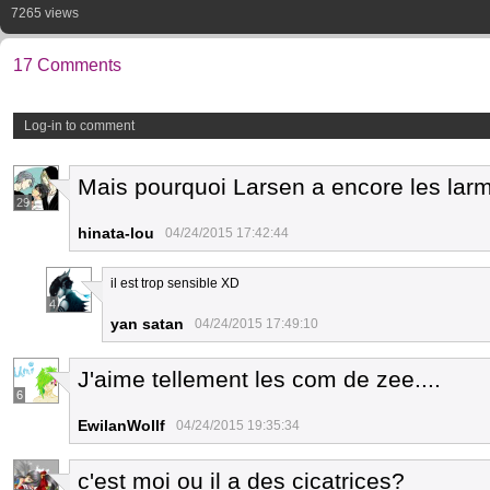
7265 views
17 Comments
Log-in to comment
Mais pourquoi Larsen a encore les lar
29
hinata-lou
04/24/2015 17:42:44
il est trop sensible XD
4
yan satan
04/24/2015 17:49:10
J'aime tellement les com de zee....
6
EwilanWollf
04/24/2015 19:35:34
c'est moi ou il a des cicatrices?