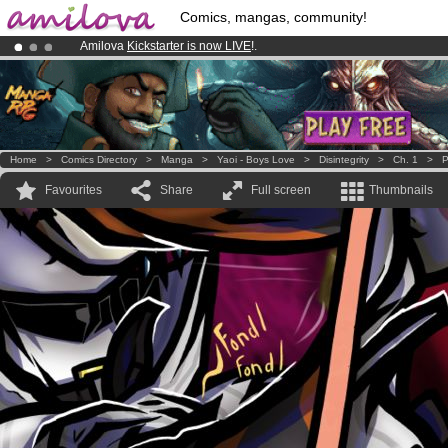
Comics, mangas, community!
Amilova
Kickstarter is now LIVE
!.
Premium membership from
3.95 euros
per month !
Get membership
Already 134393
members
and 1208
comics & mangas!
.
Home
>
Comics Directory
>
Manga
>
Yaoi - Boys Love
>
Disintegrity
>
Ch. 1
>
P
Favourites
Share
Full screen
Thumbnails