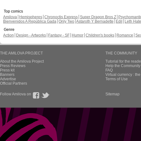
Top comics
Amilova
Hemispheres
Chronoctis Express
Super Dragon Bros Z
Psychomant
Bienvenidos A República Gada
Only Two
Astaroth Y Bernadette
Edil
Leth Hat
Genre
Action
Design - Artworks
Fantasy - SF
Humor
Children's books
Romance
Se
THE AMILOVA PROJECT
THE COMMUNITY
About the Amilova Project
Tutorial for the reade
Press Reviews
Help the Community 
Press kit
FAQ
Banners
Virtual currency : th
Advertise
Terms of Use
Official Partners
Follow Amilova on
Sitemap