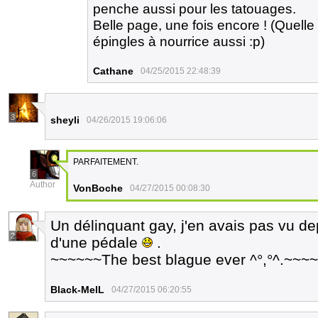
penche aussi pour les tatouages.
Belle page, une fois encore ! (Quell
épingles à nourrice aussi :p)
Cathane
04/25/2015 22:48:39
3
sheyli
04/26/2015 19:06:06
PARFAITEMENT.
6
Author
VonBoche
04/27/2015 00:08:30
Un délinquant gay, j'en avais pas vu dep
2
d'une pédale
.
~~~~~~The best blague ever ^°,°^.~~~
Black-MelL
04/27/2015 06:20:55