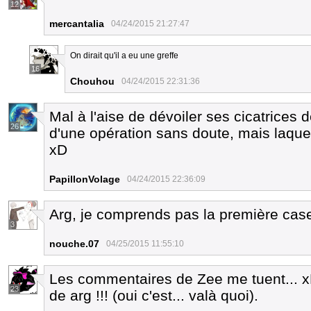
12
mercantalia
04/24/2015 21:27:47
On dirait qu'il a eu une greffe
16
Chouhou
04/24/2015 22:31:36
Mal à l'aise de dévoiler ses cicatrices
26
d'une opération sans doute, mais laquel
xD
PapillonVolage
04/24/2015 22:36:09
Arg, je comprends pas la première case
3
nouche.07
04/25/2015 11:55:10
Les commentaires de Zee me tuent... x
23
de arg !!! (oui c'est... valà quoi).