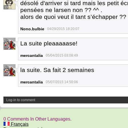
désolé d'arriver si tard mais les petit é
13
pensées ne larsen non ?? ^^ .
alors de quoi veut il tant s’échapper ??
Nono.bulbie
04/29/2015 18:20:07
La suite pleaaaaase!
12
mercantalia
05/04/2015 03:08:49
la suite. Sa fait 2 semaines
12
mercantalia
05/07/2015 14:50:06
Log-in to comment
0 Comments In Other Languages.
Français