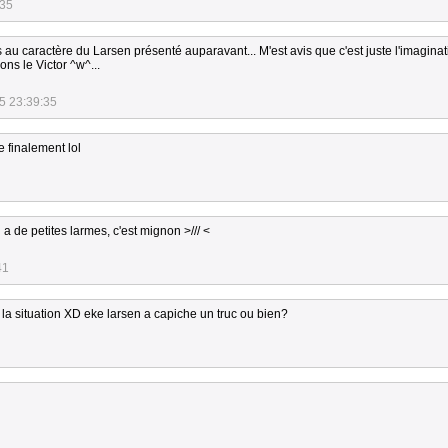
:35
 au caractère du Larsen présenté auparavant... M'est avis que c'est juste l'imaginat
ons le Victor ^w^...
5 23:39:35
e finalement lol
 a de petites larmes, c'est mignon >/// <
41
situation XD eke larsen a capiche un truc ou bien?