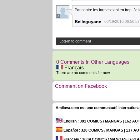
Par contre les larmes sont en trop. Je 
3
Belleguyane
06/19/2016 06:56:53
Log-in to comment
0 Comments In Other Languages.
Français
There are no comments for now.
Comment on Facebook
Amilova.com est une communauté internationale 
English
: 391 COMICS / MANGAS | 162 A
Español
: 320 COMICS / MANGAS | 137 A
Français
: 1009 COMICS / MANGAS | 764