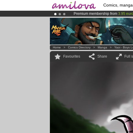
Comics, manga
Premium membership from
3.95 eur
Amilova
Kickstarter is now LIVE
!.
Already 100000
members
and 1000
Home
>
Comics Directory
>
Manga
>
Yaoi - Boys 
Favourites
Share
Full 