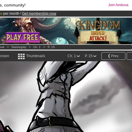
s, community!
Join Amilova
os
per month !
Get membership now
comics & mangas!
.
Love
>
Disintegrity
>
Ch. 1
>
P. 15
screen
Thumbnails
Ch. 1
P. 15
Prev.