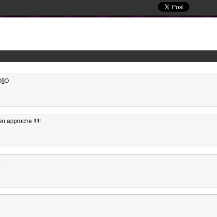
O[]O
n approche !!!!!
r