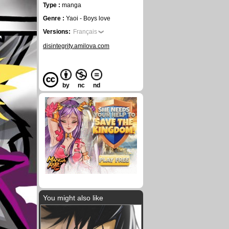
Type :
manga
Genre :
Yaoi - Boys love
Versions:
Français
disintegrity.amilova.com
by
nc
nd
You might also like