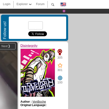
Login
Explorer
Forum
Follow us!
Disintegrity
Next
305
301
100
Author :
VonBoche
Original Language: