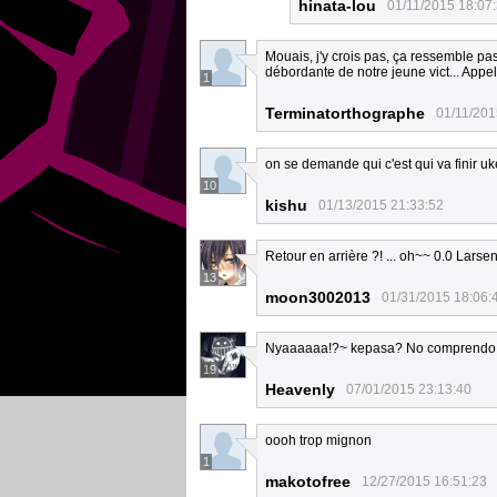
hinata-lou
01/11/2015 18:07
Mouais, j'y crois pas, ça ressemble pas
débordante de notre jeune vict... Appel
1
Terminatorthographe
01/11/201
on se demande qui c'est qui va finir uk
10
kishu
01/13/2015 21:33:52
Retour en arrière ?! ... oh~~ 0.0 Larsen
13
moon3002013
01/31/2015 18:06:
Nyaaaaaa!?~ kepasa? No comprendo la 
19
Heavenly
07/01/2015 23:13:40
oooh trop mignon
1
makotofree
12/27/2015 16:51:23