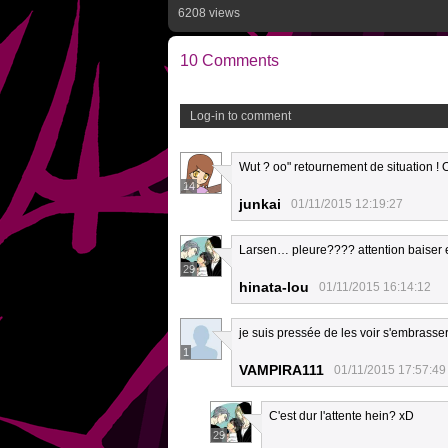
6208 views
10 Comments
Log-in to comment
Wut ? oo" retournement de situation ! 
14
junkai
01/11/2015 12:19:27
Larsen… pleure???? attention baiser e
29
hinata-lou
01/11/2015 16:14:12
je suis pressée de les voir s'embrasse
1
VAMPIRA111
01/11/2015 17:57:49
C'est dur l'attente hein? xD
29