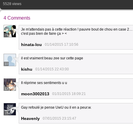
5528 views
4 Comments
Je m'attendais pas à cette réaction ! pauvre bout de chou en case 2… ses
c'est pas bien de faire ça > <
29
hinata-lou
01/14/2015 17:10:56
il est vraiment beau zee sur cette page
10
kishu
01/14/2015 22:43:00
Il réprime ses sentiments u u
13
moon3002013
01/31/2015 18:09:21
Gay refoulé je pense UwU ou il en a peur.w.
19
Heavenly
07/01/2015 23:15:47