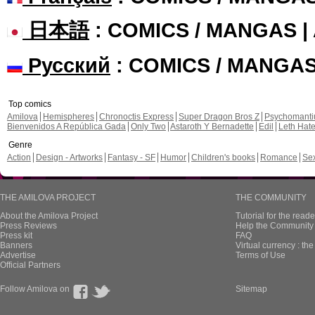
日本語
: COMICS / MANGAS 
Русский
: COMICS / MANGA
Top comics
Amilova
Hemispheres
Chronoctis Express
Super Dragon Bros Z
Psychomant
Bienvenidos A República Gada
Only Two
Astaroth Y Bernadette
Edil
Leth Hat
Genre
Action
Design - Artworks
Fantasy - SF
Humor
Children's books
Romance
Se
THE AMILOVA PROJECT
THE COMMUNITY
About the Amilova Project
Tutorial for the reade
Press Reviews
Help the Community 
Press kit
FAQ
Banners
Virtual currency : th
Advertise
Terms of Use
Official Partners
Follow Amilova on
Sitemap