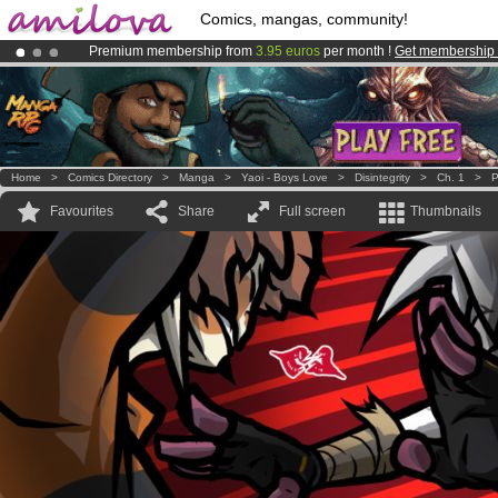
Comics, mangas, community!
Premium membership from
3.95 euros
per month !
Get membership
Already 100000
members
and 1000
comics & mangas!
.
Amilova
Kickstarter is now LIVE
!.
Home
>
Comics Directory
>
Manga
>
Yaoi - Boys Love
>
Disintegrity
>
Ch. 1
>
P
Favourites
Share
Full screen
Thumbnails