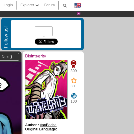
Login
Explorer
Forum
Follow us!
Disintegrity
Next
309
301
100
Author :
VonBoche
Original Language: