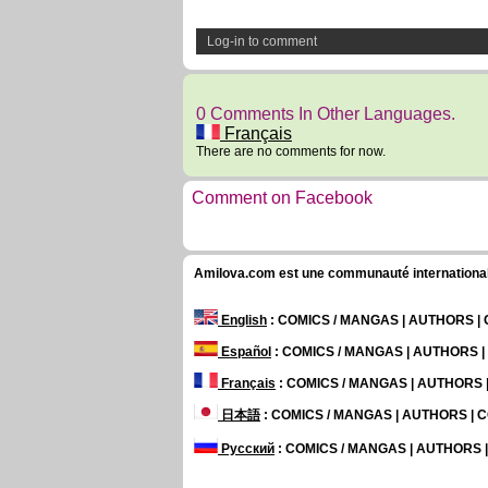
Log-in to comment
0 Comments In Other Languages.
Français
There are no comments for now.
Comment on Facebook
Amilova.com est une communauté internationale 
English
: COMICS / MANGAS | AUTHORS 
Español
: COMICS / MANGAS | AUTHORS 
Français
: COMICS / MANGAS | AUTHORS
日本語
: COMICS / MANGAS | AUTHORS |
Русский
: COMICS / MANGAS | AUTHORS