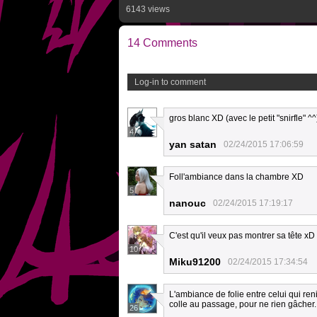
6143 views
14 Comments
Log-in to comment
gros blanc XD (avec le petit "snirfle" ^^
4
yan satan
02/24/2015 17:06:59
Foll'ambiance dans la chambre XD
5
nanouc
02/24/2015 17:19:17
C'est qu'il veux pas montrer sa tête xD o
10
Miku91200
02/24/2015 17:34:54
L'ambiance de folie entre celui qui reni
colle au passage, pour ne rien gâcher.
26