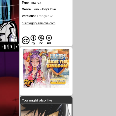
Type :
manga
Genre :
Yaoi - Boys love
Versions:
Français
disintegrity.amilova.com
by
nc
nd
You might also like