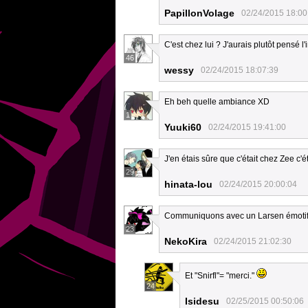
PapillonVolage
02/24/2015 18:00
C'est chez lui ? J'aurais plutôt pensé l
46
wessy
02/24/2015 18:07:39
Eh beh quelle ambiance XD
1
Yuuki60
02/24/2015 19:41:00
J'en étais sûre que c'était chez Zee c'é
29
hinata-lou
02/24/2015 20:00:04
Communiquons avec un Larsen émotif : 
23
NekoKira
02/24/2015 21:02:30
Et "Snirfl"= "merci."
24
Isidesu
02/25/2015 00:50:06