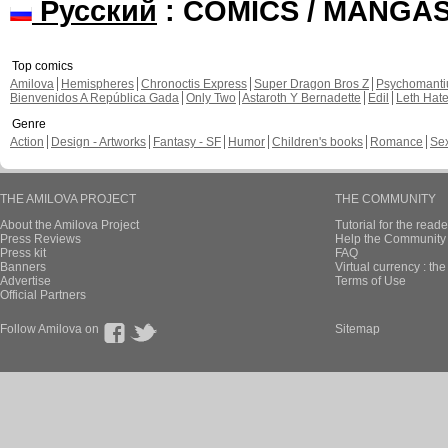
Русский
: COMICS / MANGA
Top comics
Amilova
Hemispheres
Chronoctis Express
Super Dragon Bros Z
Psychomant
Bienvenidos A República Gada
Only Two
Astaroth Y Bernadette
Edil
Leth Hat
Genre
Action
Design - Artworks
Fantasy - SF
Humor
Children's books
Romance
Se
THE AMILOVA PROJECT
THE COMMUNITY
About the Amilova Project
Tutorial for the reade
Press Reviews
Help the Community 
Press kit
FAQ
Banners
Virtual currency : th
Advertise
Terms of Use
Official Partners
Follow Amilova on
Sitemap