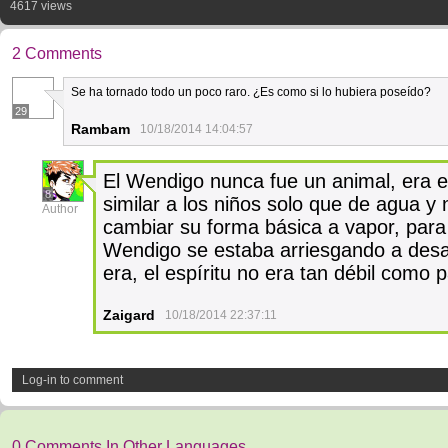
4617 views
2 Comments
Se ha tornado todo un poco raro. ¿Es como si lo hubiera poseído?
29
Rambam
10/18/2014 14:04:57
El Wendigo nunca fue un animal, era el
8
similar a los niños solo que de agua y 
Author
cambiar su forma básica a vapor, para 
Wendigo se estaba arriesgando a desa
era, el espíritu no era tan débil como pa
Zaigard
10/18/2014 22:37:11
Log-in to comment
0 Comments In Other Languages.