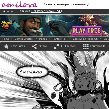
Comics, mangas, community!
Amilova
Kickstarter is now LIVE
!.
Already 100000
members
and 1000
comics & mangas!
.
Premium membership from
3.95 euros
per month !
Get membership
Home
>
Comics Directory
>
Manga
>
Fantasy - SF
>
Ecos En La Arena OS
>
Ch. 
Favourites
Share
Full screen
Thumbnails