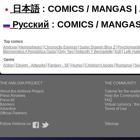
日本語
: COMICS / MANGAS 
Русский
: COMICS / MANGA
Top comics
Amilova
Hemispheres
Chronoctis Express
Super Dragon Bros Z
Psychomant
Bienvenidos A República Gada
Only Two
Astaroth Y Bernadette
Edil
Leth Hat
Genre
Action
Design - Artworks
Fantasy - SF
Humor
Children's books
Romance
Se
THE AMILOVA PROJECT
THE COMMUNITY
About the Amilova Project
Tutorial for the reade
Press Reviews
Help the Community 
Press kit
FAQ
Banners
Virtual currency : th
Advertise
Terms of Use
Official Partners
Follow Amilova on
Sitemap