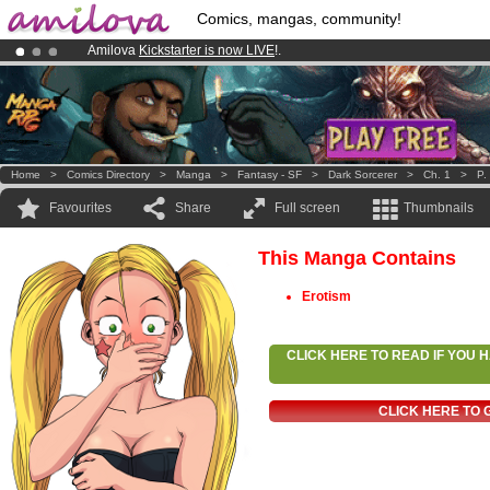
Comics, mangas, community!
Amilova
Kickstarter is now LIVE
!.
Premium membership from
3.95 euros
per month !
Get membership
Already 100000
members
and 1000
comics & mangas!
.
Home
>
Comics Directory
>
Manga
>
Fantasy - SF
>
Dark Sorcerer
>
Ch. 1
>
P.
Favourites
Share
Full screen
Thumbnails
This Manga Contains
Erotism
CLICK HERE TO READ IF YOU
CLICK HERE TO