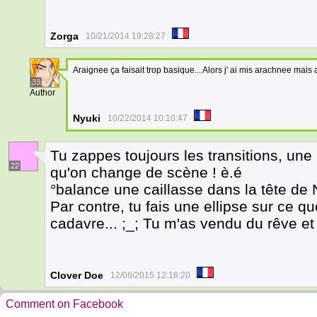
Zorga
10/21/2014 19:28:27
Araignee ça faisait trop basique... Alors j' ai mis arachnee mais
33
Author
Nyuki
10/22/2014 10:10:47
Tu zappes toujours les transitions, une
22
qu'on change de scène ! è.é
°balance une caillasse dans la tête de 
Par contre, tu fais une ellipse sur ce que
cadavre... ;_; Tu m'as vendu du rêve et 
Clover Doe
12/08/2015 12:18:20
Comment on Facebook