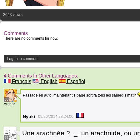
2043 views
Comments
There are no comments for now.
Log-in to comment
4 Comments In Other Languages.
Français
English
Español
Passage en auto, maintenant 1 page sortira tous les samedis matin.
33
Author
Nyuki
09/26/2014 23:24:00
Une arachnée ? ._. un arachnide, ou u
38