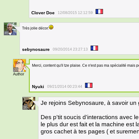
Clover Doe
12/08/2015 12:12:59
Très jolie décor.
45
sebynosaure
09/20/2014 23:27:13
Merci, content qu'il tze plaise. Ce n'est pas ma spécialité mais pou
33
Author
Nyuki
09/21/2014 00:23:44
Je rejoins Sebynosaure, à savoir un 
26
Des p'tit soucis d’interactions avec 
le plus dur est fait et la machine est
gros cachet à tes pages ( et suremen