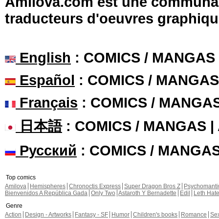
Amilova.com est une communauté
traducteurs d'oeuvres graphiqu
English
: COMICS / MANGAS
Español
: COMICS / MANGAS
Français
: COMICS / MANGA
日本語
: COMICS / MANGAS 
Русский
: COMICS / MANGA
Top comics
Amilova
Hemispheres
Chronoctis Express
Super Dragon Bros Z
Psychomant
Bienvenidos A República Gada
Only Two
Astaroth Y Bernadette
Edil
Leth Hat
Genre
Action
Design - Artworks
Fantasy - SF
Humor
Children's books
Romance
Se