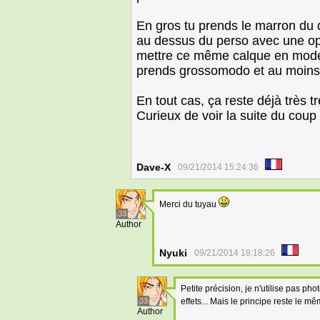
En gros tu prends le marron du d
au dessus du perso avec une op
mettre ce même calque en mode 
prends grossomodo et au moins t
En tout cas, ça reste déjà très tr
Curieux de voir la suite du coup 
Dave-X
09/21/2014 15:24:36
Merci du tuyau
33
Author
Nyuki
09/21/2014 18:18:26
Petite précision, je n'utilise pas p
33
effets... Mais le principe reste le m
Author