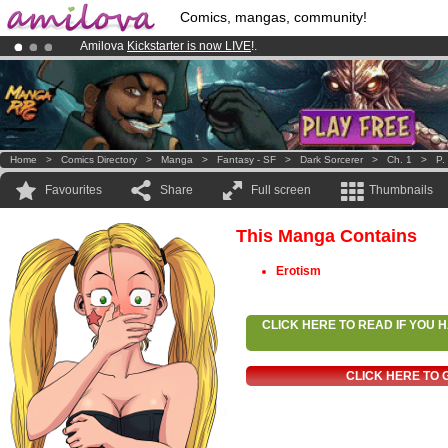
Comics, mangas, community!
Amilova
Kickstarter is now LIVE
!.
Premium membership from
3.95 euros
per month !
Get membership
Already 134393
members
and 1208
comics & mangas!
.
Home
>
Comics Directory
>
Manga
>
Fantasy - SF
>
Dark Sorcerer
>
Ch. 1
>
P.
Favourites
Share
Full screen
Thumbnails
This Manga Contains
Erotism
CLICK HERE TO READ IF YOU
CLICK HERE TO