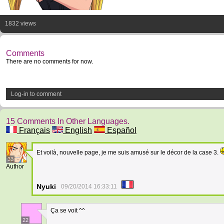
1832 views
Comments
There are no comments for now.
Log-in to comment
15 Comments In Other Languages.
Français
English
Español
Et voilà, nouvelle page, je me suis amusé sur le décor de la case 3.
33
Author
Nyuki
09/20/2014 16:33:11
Ça se voit ^^
22