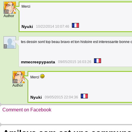
Merci
33
Author
Nyuki
10/22/2014 10:07:46
tes dessin sont top beau bravo et ton histoire est interessante bonne
2
mmecreepypasta
09/05/2015 16:03:26
Merci
33
Author
Nyuki
09/05/2015 22:04:36
Comment on Facebook