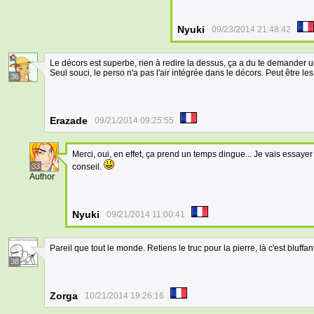
Nyuki
09/23/2014 21:48:42
Le décors est superbe, rien à redire la dessus, ça a du te demander u
Seul souci, le perso n'a pas l'air intégrée dans le décors. Peut être l
36
Erazade
09/21/2014 09:25:55
Merci, oui, en effet, ça prend un temps dingue... Je vais essaye
33
conseil.
Author
Nyuki
09/21/2014 11:00:41
Pareil que tout le monde. Retiens le truc pour la pierre, là c'est bluffan
38
Zorga
10/21/2014 19:26:16