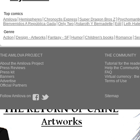
Top comics
Amilova
Hemispheres
Chronoctis Express
Super Dragon Bros Z
Psychomant
Bienvenidos A República Gada
Only Two
Astaroth Y Bernadette
Edil
Leth Hat
Genre
Action
Design - Artworks
Fantasy - SF
Humor
Children's books
Romance
Se
THE AMILOVA PROJECT
THE COMMUNITY
About the Amilova Project
Tutorial for the reade
Press Reviews
Help the Community 
Press kit
FAQ
Banners
Virtual currency : th
Advertise
Terms of Use
Official Partners
Follow Amilova on
Sitemap