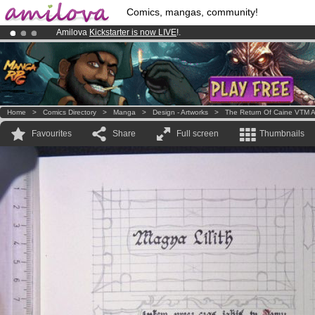
Comics, mangas, community!
Amilova
Kickstarter is now LIVE
!.
Already 134393
members
and 1208
comics & mangas!
.
Premium membership from
3.95 euros
per month !
Get membership
Home
>
Comics Directory
>
Manga
>
Design - Artworks
>
The Return Of Caine VTM A
Favourites
Share
Full screen
Thumbnails