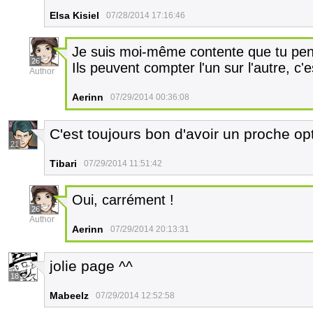
Elsa Kisiel
07/28/2014 17:16:46
Je suis moi-même contente que tu pen
26
Ils peuvent compter l'un sur l'autre, c'e
Author
Aerinn
07/29/2014 00:36:08
C'est toujours bon d'avoir un proche opt
21
Tibari
07/29/2014 11:51:42
Oui, carrément !
26
Author
Aerinn
07/29/2014 20:13:31
jolie page ^^
18
Mabeelz
07/29/2014 12:52:58