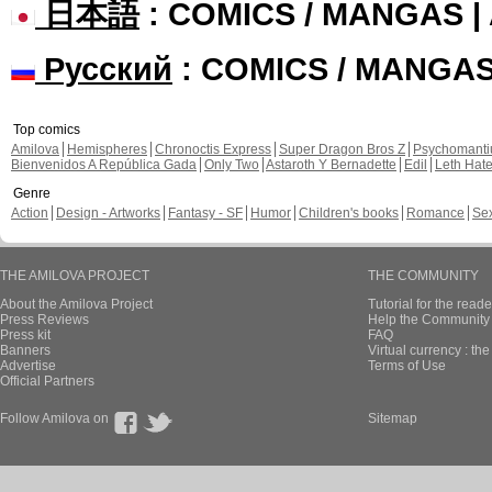
日本語
: COMICS / MANGAS 
Русский
: COMICS / MANGA
Top comics
Amilova
Hemispheres
Chronoctis Express
Super Dragon Bros Z
Psychomant
Bienvenidos A República Gada
Only Two
Astaroth Y Bernadette
Edil
Leth Hat
Genre
Action
Design - Artworks
Fantasy - SF
Humor
Children's books
Romance
Se
THE AMILOVA PROJECT
THE COMMUNITY
About the Amilova Project
Tutorial for the reade
Press Reviews
Help the Community 
Press kit
FAQ
Banners
Virtual currency : th
Advertise
Terms of Use
Official Partners
Follow Amilova on
Sitemap