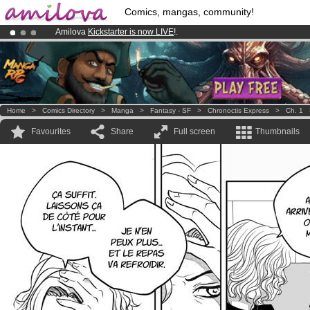
Comics, mangas, community!
Amilova
Kickstarter is now LIVE
!.
Already 100000
members
and 1000
comics & mangas!
.
Premium membership from
3.95 euros
per month !
Get membership
Home
>
Comics Directory
>
Manga
>
Fantasy - SF
>
Chronoctis Express
>
Ch. 1
Favourites
Share
Full screen
Thumbnails