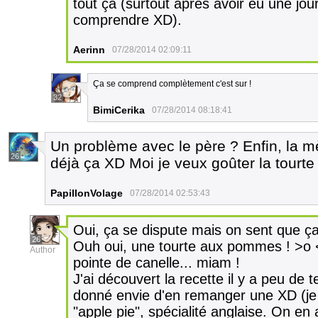
tout ça (surtout après avoir eu une j
comprendre XD).
Aerinn
07/28/2014 02:09:11
Ça se comprend complètement c'est sur !
32
BimiCerika
07/28/2014 08:18:41
Un problème avec le père ? Enfin, la mè
26
déjà ça XD Moi je veux goûter la tourt
PapillonVolage
07/28/2014 02:53:43
Oui, ça se dispute mais on sent que ça 
26
Ouh oui, une tourte aux pommes ! >o <
Author
pointe de canelle... miam !
J'ai découvert la recette il y a peu de
donné envie d'en remanger une XD (je v
"apple pie", spécialité anglaise. On en 