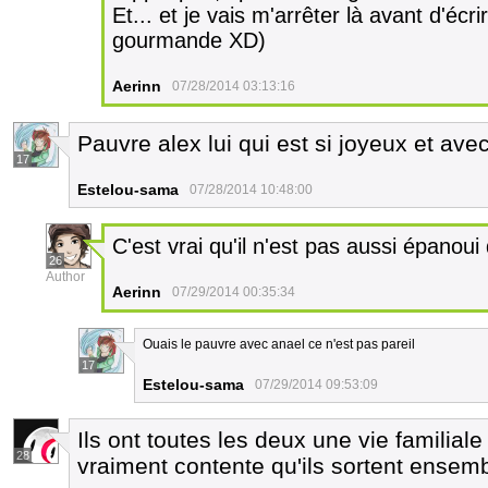
Et... et je vais m'arrêter là avant d'écri
gourmande XD)
Aerinn
07/28/2014 03:13:16
Pauvre alex lui qui est si joyeux et ave
17
Estelou-sama
07/28/2014 10:48:00
C'est vrai qu'il n'est pas aussi épanoui qu
26
Author
Aerinn
07/29/2014 00:35:34
Ouais le pauvre avec anael ce n'est pas pareil
17
Estelou-sama
07/29/2014 09:53:09
Ils ont toutes les deux une vie familial
28
vraiment contente qu'ils sortent ensembl