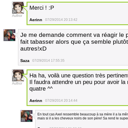
Merci ! :P
26
Author
Aerinn
07/29/2014 20:13:42
Je me demande comment va réagir le pè
31
fait tabasser alors que ça semble plutô
autres!xD
Saza
07/29/2014 17:55:35
Ha ha, voilà une question très pertinen
26
Il faudra attendre un peu pour avoir la
Author
quatre ^^
Aerinn
07/29/2014 20:14:44
En tout cas Axel ressemble beaucoup à sa mère il a la mê
mais si il a les cheveux noirs de son père! Sa rend le supe
31