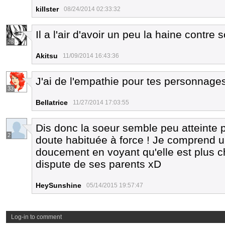
killster
08/24/2014 02:33:32
Il a l'air d'avoir un peu la haine contre 
28
Akitsu
11/09/2014 16:43:36
J'ai de l'empathie pour tes personnage
33
Bellatrice
11/27/2014 17:03:55
Dis donc la soeur semble peu atteinte 
2
doute habituée à force ! Je comprend un
doucement en voyant qu'elle est plus c
dispute de ses parents xD
HeySunshine
05/14/2015 19:57:47
Log-in to comment