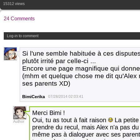
15312 views
24 Comments
Log-in to comment
Si l'une semble habituée à ces disputes
32
plutôt irrité par celle-ci ...
Encore une page magnifique qui donne e
(mhm et quelque chose me dit qu'Alex n
ses parents XD)
BimiCerika
07/28/2014 02:03:41
Merci Bimi !
26
Oui, tu as tout à fait raison
La petite 
Author
prendre du recul, mais Alex n'a pas du 
même pas à dialoguer avec ses parents