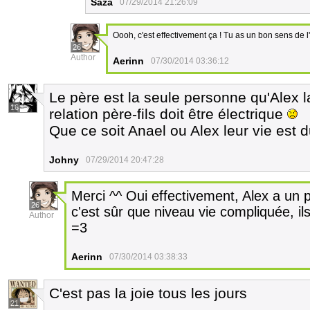
Saza
07/29/2014 21:26:09
Oooh, c'est effectivement ça ! Tu as un bon sens de l
26
Author
Aerinn
07/30/2014 03:36:12
Le père est la seule personne qu'Alex 
16
relation père-fils doit être électrique
Que ce soit Anael ou Alex leur vie est 
Johny
07/29/2014 20:47:28
Merci ^^ Oui effectivement, Alex a un 
26
c'est sûr que niveau vie compliquée, il
Author
=3
Aerinn
07/30/2014 03:38:33
C'est pas la joie tous les jours
21