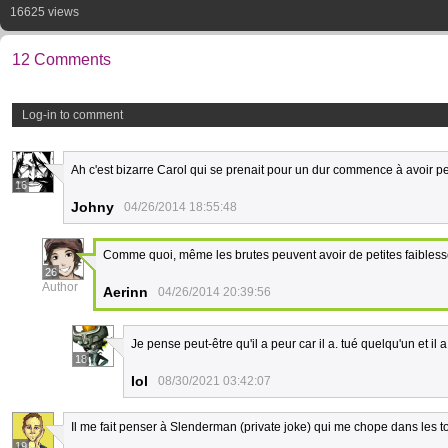
16625 views
12 Comments
Log-in to comment
Ah c'est bizarre Carol qui se prenait pour un dur commence à avoir p
16
Johny
04/26/2014 18:55:48
Comme quoi, même les brutes peuvent avoir de petites faibles
26
Author
Aerinn
04/26/2014 20:39:56
Je pense peut-être qu'il a peur car il a. tué quelqu'un et i
18
Iol
08/30/2021 03:42:07
Il me fait penser à Slenderman (private joke) qui me chope dans les toi
19