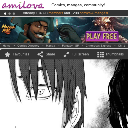
Comics, mangas, community!
Already 134393
members
and 1208
comics & mangas!
.
Premium membership from
3.95 euros
per month !
Get membership
Amilova
Kickstarter is now LIVE
!.
Home
>
Comics Directory
>
Manga
>
Fantasy - SF
>
Chronoctis Express
>
Ch. 1
Favourites
Share
Full screen
Thumbnails