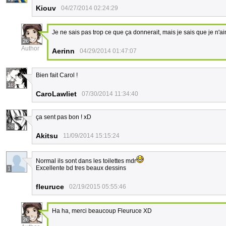
Kiouv
04/27/2014 02:24:29
Je ne sais pas trop ce que ça donnerait, mais je sais que je n'a
26
Author
Aerinn
04/29/2014 01:47:07
Bien fait Carol !
16
CaroLawliet
07/30/2014 11:34:40
ça sent pas bon ! xD
28
Akitsu
11/09/2014 15:15:24
Normal ils sont dans les toilettes mdr
Excellente bd tres beaux dessins
1
fleuruce
02/19/2015 05:55:46
Ha ha, merci beaucoup Fleuruce XD
26