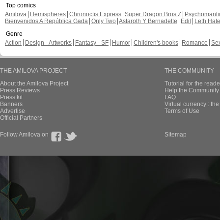
Top comics
Amilova
Hemispheres
Chronoctis Express
Super Dragon Bros Z
Psychomant
Bienvenidos A República Gada
Only Two
Astaroth Y Bernadette
Edil
Leth Hat
Genre
Action
Design - Artworks
Fantasy - SF
Humor
Children's books
Romance
Se
THE AMILOVA PROJECT
THE COMMUNITY
About the Amilova Project
Tutorial for the reade
Press Reviews
Help the Community 
Press kit
FAQ
Banners
Virtual currency : th
Advertise
Terms of Use
Official Partners
Follow Amilova on
Sitemap