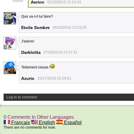
Author
Aerinn
02/19/2015 12:10:43
Que va-t-il lui faire?
27
Etoile Sombre
06/10/2016 13:33:28
J'adore!
9
Darklolita
07/19/2016 15:37:31
Tellement classe !
13
Azurio
10/17/2018 15:29:51
Log-in to comment
0 Comments In Other Languages.
Français
English
Español
There are no comments for now.