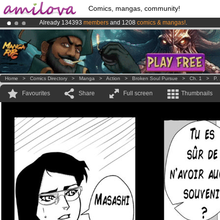
Comics, mangas, community!
Already 134393
members
and 1208
comics & mangas!
.
Premium membership from
3.95 euros
per month !
Get membership
Amilova
Kickstarter is now LIVE
!.
Home
>
Comics Directory
>
Manga
>
Action
>
Broken Soul Pursue
>
Ch. 1
>
P.
Favourites
Share
Full screen
Thumbnails