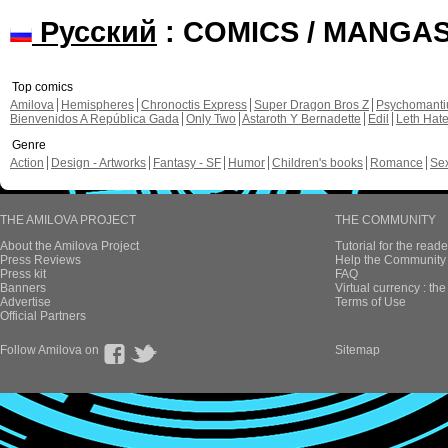
Русский
: COMICS / MANGA
Top comics
Amilova
Hemispheres
Chronoctis Express
Super Dragon Bros Z
Psychomant
Bienvenidos A República Gada
Only Two
Astaroth Y Bernadette
Edil
Leth Hat
Genre
Action
Design - Artworks
Fantasy - SF
Humor
Children's books
Romance
Se
THE AMILOVA PROJECT
THE COMMUNITY
About the Amilova Project
Tutorial for the reade
Press Reviews
Help the Community 
Press kit
FAQ
Banners
Virtual currency : th
Advertise
Terms of Use
Official Partners
Follow Amilova on
Sitemap