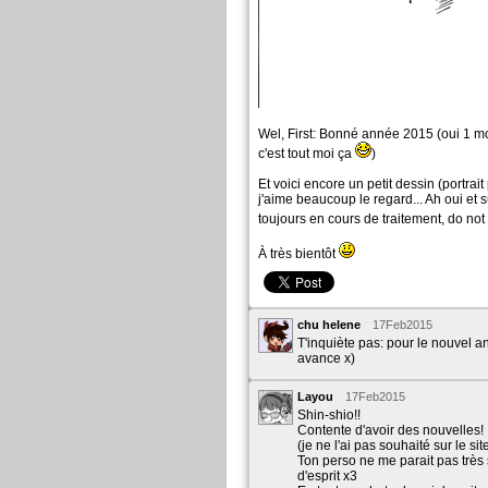
Wel, First: Bonné année 2015 (oui 1 moi
c'est tout moi ça
)
Et voici encore un petit dessin (portra
j'aime beaucoup le regard... Ah oui et s
toujours en cours de traitement, do no
À très bientôt
chu helene
17Feb2015
T'inquiète pas: pour le nouvel a
avance x)
Layou
17Feb2015
Shin-shio!!
Contente d'avoir des nouvelles!
(je ne l'ai pas souhaité sur le sit
Ton perso ne me parait pas très 
d'esprit x3