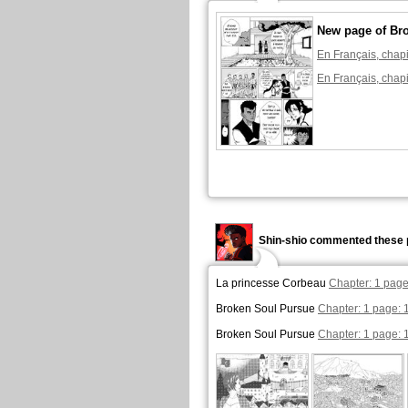
New page of Br
En Français, chapi
En Français, chapi
Shin-shio commented these 
La princesse Corbeau
Chapter: 1 page
Broken Soul Pursue
Chapter: 1 page: 
Broken Soul Pursue
Chapter: 1 page: 