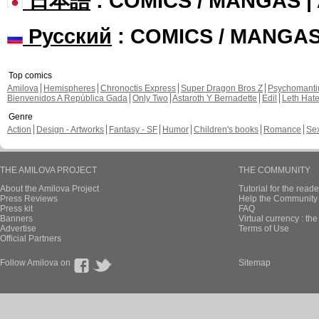
日本語
: COMICS / MANGAS 
Русский
: COMICS / MANGA
Top comics
Amilova
Hemispheres
Chronoctis Express
Super Dragon Bros Z
Psychomant
Bienvenidos A República Gada
Only Two
Astaroth Y Bernadette
Edil
Leth Hat
Genre
Action
Design - Artworks
Fantasy - SF
Humor
Children's books
Romance
Se
THE AMILOVA PROJECT
THE COMMUNITY
About the Amilova Project
Tutorial for the reade
Press Reviews
Help the Community 
Press kit
FAQ
Banners
Virtual currency : th
Advertise
Terms of Use
Official Partners
Follow Amilova on
Sitemap