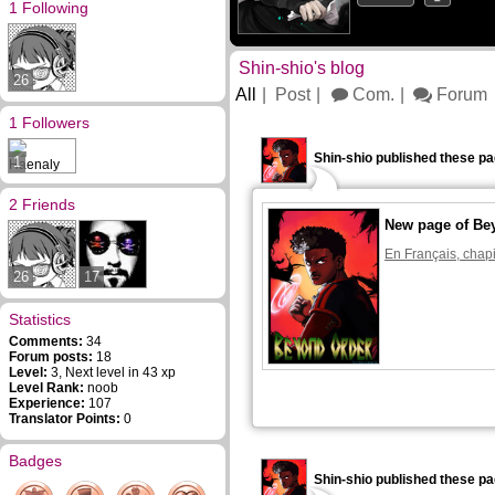
1 Following
Shin-shio's blog
26
All
Post
Com.
Forum
1 Followers
Shin-shio published these pa
1
2 Friends
New page of Be
En Français, chapi
26
17
Statistics
Comments:
34
Forum posts:
18
Level:
3, Next level in 43 xp
Level Rank:
noob
Experience:
107
Translator Points:
0
Badges
Shin-shio published these pa