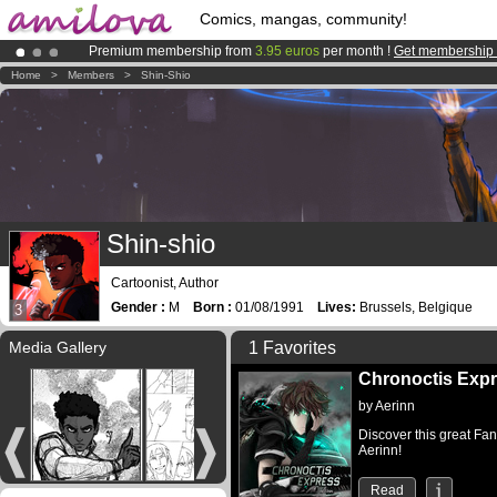
Comics, mangas, community!
Premium membership from
3.95 euros
per month !
Get membership
Already 100000
members
and 1000
comics & mangas!
.
Home
>
Members
>
Shin-Shio
Amilova
Kickstarter is now LIVE
!.
Shin-shio
Cartoonist, Author
Gender :
M
Born :
01/08/1991
Lives:
Brussels, Belgique
3
Media Gallery
1 Favorites
Chronoctis Exp
by
Aerinn
Discover this great Fan
Aerinn!
Read