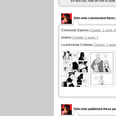
En tout cas, hate de voir la suit
Shin-shio commented these 
Chronoctis Express
Chapter: 1 page: 
Irisiens
Chapter: 2 page: 7
La princesse Corbeau
Chapter: 1 page
Shin-shio published these pa