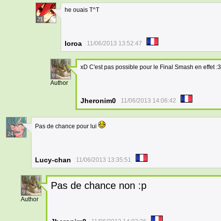
he ouais T^T
21
loroa
11/06/2013 13:52:47
xD C'est pas possible pour le Final Smash en effet :
9
Author
Jheronim0
11/06/2013 14:06:42
Pas de chance pour lui
24
Lucy-chan
11/06/2013 13:35:51
Pas de chance non :p
9
Author