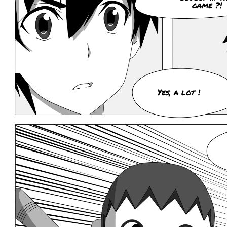
game ?!
Yes, a lot !