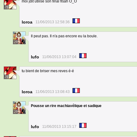
moi jdit utilise son final flsah O_O
21
loroa
11/06/2013 12:58:36
Il peut pas. Il n'a pas encore eu la boule.
29
lufo
11/06/2013 13:07:04
tu bient de briser mes reves é-é
21
loroa
11/06/2013 13:08:43
Pousse un rire machiavélique et sadique
29
lufo
11/06/2013 13:15:17