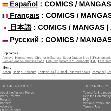
Español
: COMICS / MANGAS
Français
: COMICS / MANGA
日本語
: COMICS / MANGAS 
Русский
: COMICS / MANGA
Top comics
Amilova
Hemispheres
Chronoctis Express
Super Dragon Bros Z
Psychomant
Bienvenidos A República Gada
Only Two
Astaroth Y Bernadette
Edil
Leth Hat
Genre
Action
Design - Artworks
Fantasy - SF
Humor
Children's books
Romance
Se
THE AMILOVA PROJECT
THE COMMUNITY
About the Amilova Project
Tutorial for the reade
Press Reviews
Help the Community 
Press kit
FAQ
Banners
Virtual currency : th
Advertise
Terms of Use
Official Partners