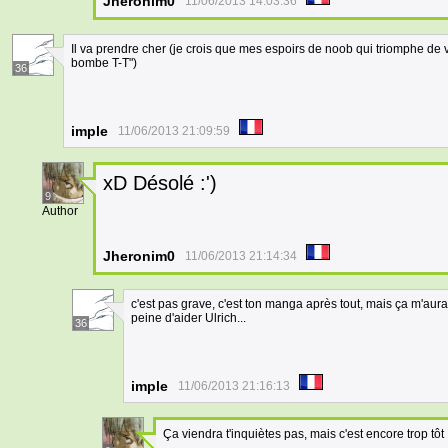
Jheronim0
11/06/2013 14:03:36
Il va prendre cher (je crois que mes espoirs de noob qui triomphe de vé
bombe T-T")
36
imple
11/06/2013 21:09:59
xD Désolé :')
9
Author
Jheronim0
11/06/2013 21:14:34
c'est pas grave, c'est ton manga après tout, mais ça m'aurai 
peine d'aider Ulrich...
36
imple
11/06/2013 21:16:13
Ça viendra t'inquiètes pas, mais c'est encore trop tôt 