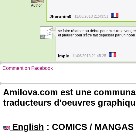
9
Author
Jheronim0
11/06/2013 21:43:51
se faire rétamer au début pour mieux se venger?
et pleurer pour s'être fait dépasser par un noob
36
imple
11/06/2013 21:45:25
Comment on Facebook
Amilova.com est une communauté
traducteurs d'oeuvres graphiqu
English
: COMICS / MANGAS