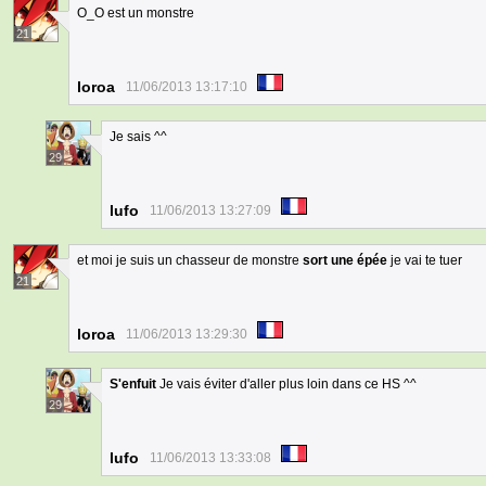
O_O est un monstre
21
loroa
11/06/2013 13:17:10
Je sais ^^
29
lufo
11/06/2013 13:27:09
et moi je suis un chasseur de monstre
sort une épée
je vai te tuer
21
loroa
11/06/2013 13:29:30
S'enfuit
Je vais éviter d'aller plus loin dans ce HS ^^
29
lufo
11/06/2013 13:33:08