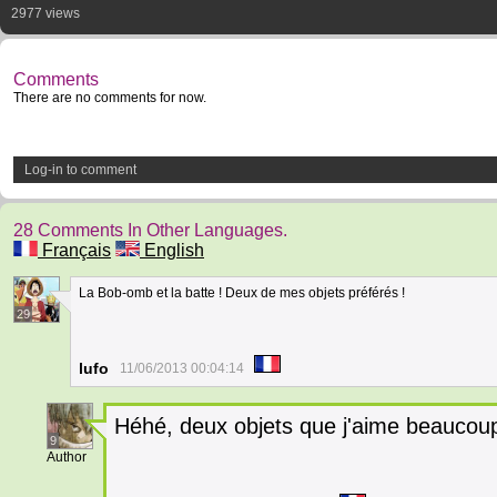
2977 views
Comments
There are no comments for now.
Log-in to comment
28 Comments In Other Languages.
Français
English
La Bob-omb et la batte ! Deux de mes objets préférés !
29
lufo
11/06/2013 00:04:14
Héhé, deux objets que j'aime beaucoup
9
Author