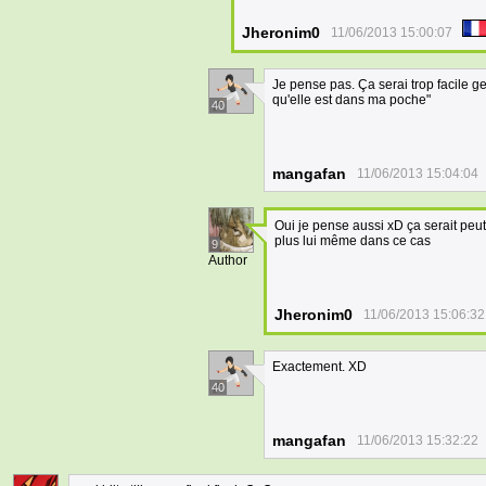
Jheronim0
11/06/2013 15:00:07
Je pense pas. Ça serai trop facile gen
qu'elle est dans ma poche"
40
mangafan
11/06/2013 15:04:04
Oui je pense aussi xD ça serait peut
plus lui même dans ce cas
9
Author
Jheronim0
11/06/2013 15:06:32
Exactement. XD
40
mangafan
11/06/2013 15:32:22