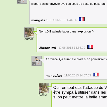
40
Il peut pas la renvoyer avec un coup de batte de base-ba
mangafan
11/06/2013 14:44:16
Non xD il va juste taper dans l'explosion :')
9
Author
Jheronim0
11/06/2013 14:56:19
Ah mince. Ça aurait été drôle si on pouvait re
40
mangafan
11/06/2013 14:57:53
Oui, en tout cas l'attaque du 
9
être sympa à utiliser dans le
Author
si on peut mettre la balle sma