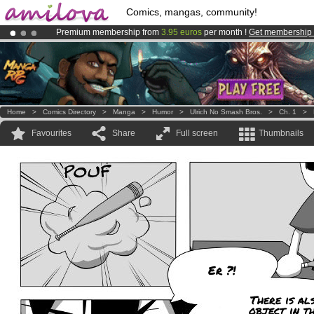
Comics, mangas, community!
Premium membership from
3.95 euros
per month !
Get membership
Amilova
Kickstarter is now LIVE
!.
Already 134393
members
and 1208
comics & mangas!
.
Home
>
Comics Directory
>
Manga
>
Humor
>
Ulrich No Smash Bros.
>
Ch. 1
>
Favourites
Share
Full screen
Thumbnails
Er ?!
There is al
object in th