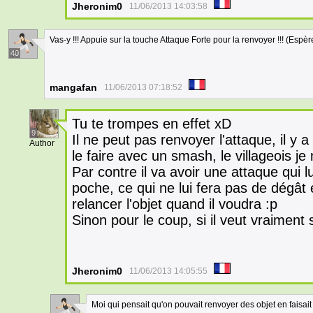
Jheronim0
11/06/2013 14:03:58
Vas-y !!! Appuie sur la touche Attaque Forte pour la renvoyer !!! (Esp
40
mangafan
11/06/2013 07:18:52
Tu te trompes en effet xD
9
Il ne peut pas renvoyer l'attaque, il 
Author
le faire avec un smash, le villageois je
Par contre il va avoir une attaque qui 
poche, ce qui ne lui fera pas de dégât 
relancer l'objet quand il voudra :p
Sinon pour le coup, si il veut vraiment sor
Jheronim0
11/06/2013 14:05:55
Moi qui pensait qu'on pouvait renvoyer des objet en faisai