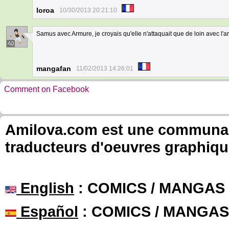
loroa
10/30/2013 20:21:10
Samus avec Armure, je croyais qu'elle n'attaquait que de loin avec l'a
40
mangafan
11/02/2013 14:26:01
Comment on Facebook
Amilova.com est une communauté
traducteurs d'oeuvres graphiqu
English
: COMICS / MANGAS
Español
: COMICS / MANGAS