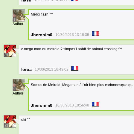
flash
10/30/2013 10:53:22
Merci flash ^^
9
Author
Jheronim0
10/30/2013 13:16:39
c mega man ou metroid ? simpas l habit de animal crossing ^^
21
loroa
10/30/2013 18:49:02
Samus de Metroid, Megaman à l'air bien plus cartoonesque que
9
Author
Jheronim0
10/30/2013 18:56:40
oki ^^
21