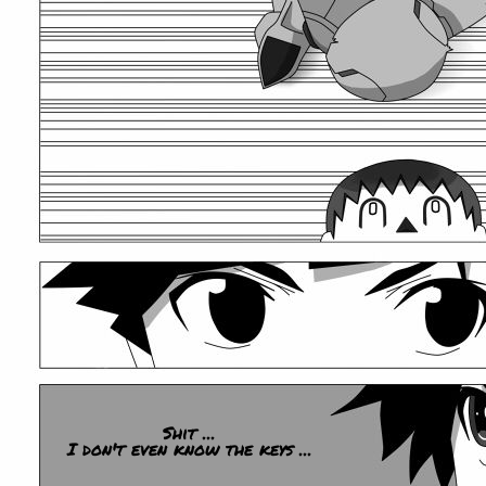
Shit ...
I don't even know the keys ...