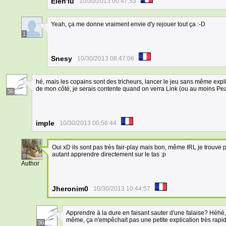
Elen'lu
10/30/2013 00:47:53
Yeah, ça me donne vraiment envie d'y rejouer tout ça :-D
1
Snesy
10/30/2013 08:47:06
hé, mais les copains sont des tricheurs, lancer le jeu sans même exp
de mon côté, je serais contente quand on verra Link (ou au moins Peac
36
imple
10/30/2013 00:56:44
Oui xD ils sont pas très fair-play mais bon, même IRL je trouve p
autant apprendre directement sur le tas :p
9
Author
Jheronim0
10/30/2013 10:44:57
Apprendre à la dure en faisant sauter d'une falaise? Héh
même, ça n'empêchait pas une petite explication très rapid
36