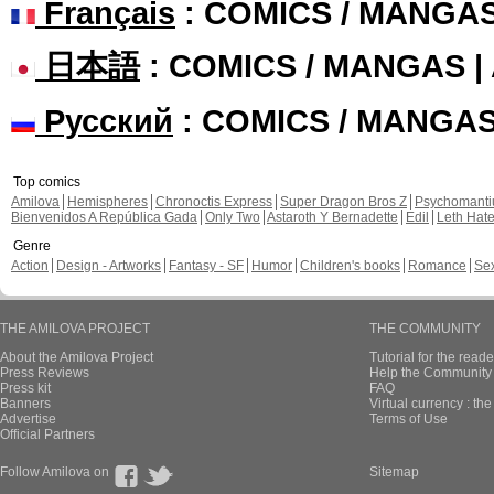
Français
: COMICS / MANGA
日本語
: COMICS / MANGAS 
Русский
: COMICS / MANGA
Top comics
Amilova
Hemispheres
Chronoctis Express
Super Dragon Bros Z
Psychomant
Bienvenidos A República Gada
Only Two
Astaroth Y Bernadette
Edil
Leth Hat
Genre
Action
Design - Artworks
Fantasy - SF
Humor
Children's books
Romance
Se
THE AMILOVA PROJECT
THE COMMUNITY
About the Amilova Project
Tutorial for the reade
Press Reviews
Help the Community 
Press kit
FAQ
Banners
Virtual currency : th
Advertise
Terms of Use
Official Partners
Follow Amilova on
Sitemap