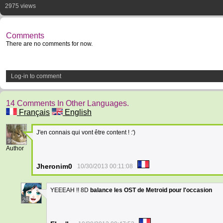
2975 views
Comments
There are no comments for now.
Log-in to comment
14 Comments In Other Languages.
Français
English
J'en connais qui vont être content ! :')
9
Author
Jheronim0
10/30/2013 00:11:08
YEEEAH !! 8D
balance les OST de Metroid pour l'occasion
26