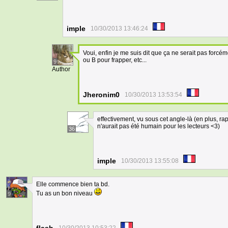
imple
10/30/2013 13:46:24
Voui, enfin je me suis dit que ça ne serait pas forcéme
ou B pour frapper, etc...
9
Author
Jheronim0
10/30/2013 13:53:54
effectivement, vu sous cet angle-là (en plus, r
n'aurait pas été humain pour les lecteurs <3)
36
imple
10/30/2013 13:55:08
Elle commence bien ta bd.
Tu as un bon niveau
9