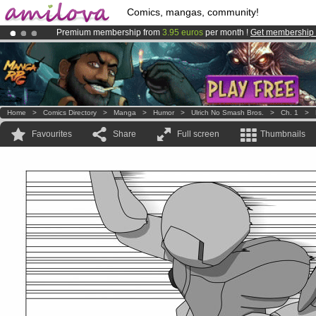
Comics, mangas, community!
Premium membership from
3.95 euros
per month !
Get membership
Amilova
Kickstarter is now LIVE
!.
Already 134393
members
and 1208
comics & mangas!
.
Home
>
Comics Directory
>
Manga
>
Humor
>
Ulrich No Smash Bros.
>
Ch. 1
>
Favourites
Share
Full screen
Thumbnails