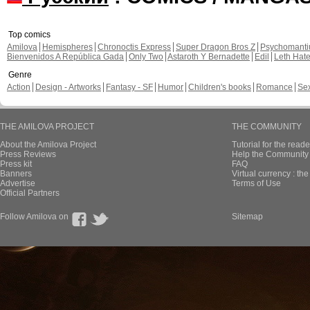
Top comics
Amilova
Hemispheres
Chronoctis Express
Super Dragon Bros Z
Psychomant
Bienvenidos A República Gada
Only Two
Astaroth Y Bernadette
Edil
Leth Hat
Genre
Action
Design - Artworks
Fantasy - SF
Humor
Children's books
Romance
Se
THE AMILOVA PROJECT
THE COMMUNITY
About the Amilova Project
Tutorial for the reade
Press Reviews
Help the Community 
Press kit
FAQ
Banners
Virtual currency : th
Advertise
Terms of Use
Official Partners
Follow Amilova on
Sitemap