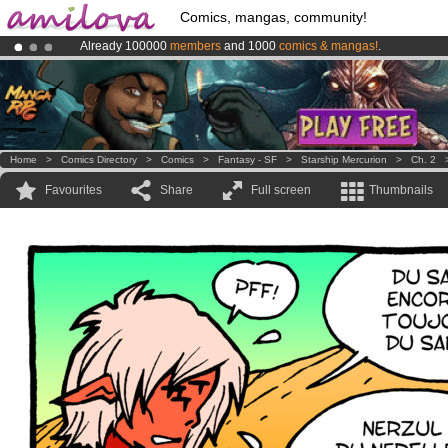
Comics, mangas, community!
Already 100000
members
and 1000
comics & mangas!
.
Amilova
Kickstarter is now LIVE
!.
Premium membership from
3.95 euros
per month !
Get membership
Home
>
Comics Directory
>
Comics
>
Fantasy - SF
>
Starship Mercurion
>
Ch. 2
Favourites
Share
Full screen
Thumbnails