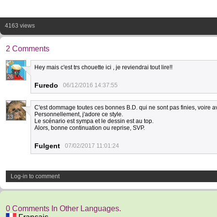
4163 views
2 Comments
Hey mais c'est trs chouette ici , je reviendrai tout lire!!
26
Furedo
06/12/2016 14:37:55
C'est dommage toutes ces bonnes B.D. qui ne sont pas finies, voire av
Personnellement, j'adore ce style.
13
Le scénario est sympa et le dessin est au top.
Alors, bonne continuation ou reprise, SVP.
Fulgent
07/02/2017 11:01:24
Log-in to comment
0 Comments In Other Languages.