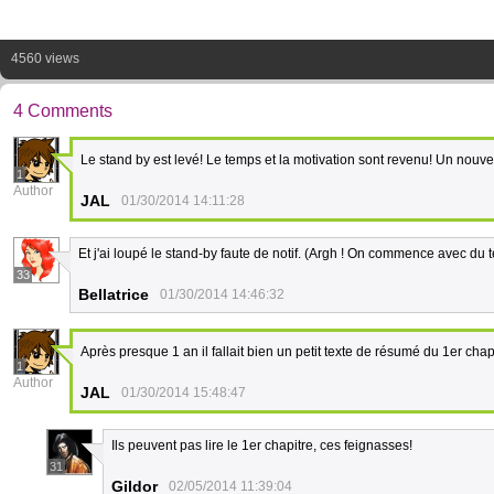
4560 views
4 Comments
Le stand by est levé! Le temps et la motivation sont revenu! Un nouv
1
Author
JAL
01/30/2014 14:11:28
Et j'ai loupé le stand-by faute de notif. (Argh ! On commence avec du t
33
Bellatrice
01/30/2014 14:46:32
Après presque 1 an il fallait bien un petit texte de résumé du 1er ch
1
Author
JAL
01/30/2014 15:48:47
Ils peuvent pas lire le 1er chapitre, ces feignasses!
31
Gildor
02/05/2014 11:39:04