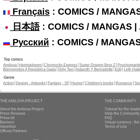
Français
: COMICS / MANGA
日本語
: COMICS / MANGAS 
Русский
: COMICS / MANGA
Top comics
Amilova
Hemispheres
Chronoctis Express
Super Dragon Bros Z
Psychomant
Bienvenidos A República Gada
Only Two
Astaroth Y Bernadette
Edil
Leth Hat
Genre
Action
Design - Artworks
Fantasy - SF
Humor
Children's books
Romance
Se
THE AMILOVA PROJECT
THE COMMUNITY
About the Amilova Project
Tutorial for the reade
Press Reviews
Help the Community 
Press kit
FAQ
Banners
Virtual currency : th
Advertise
Terms of Use
Official Partners