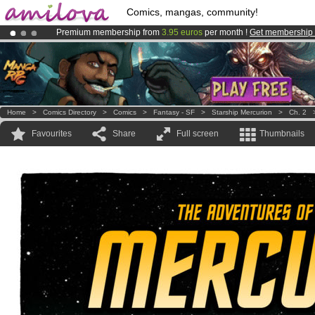
Comics, mangas, community!
Premium membership from
3.95 euros
per month !
Get membership
Amilova
Kickstarter is now LIVE
!.
Already 100000
members
and 1000
comics & mangas!
.
Home
>
Comics Directory
>
Comics
>
Fantasy - SF
>
Starship Mercurion
>
Ch. 2
Favourites
Share
Full screen
Thumbnails