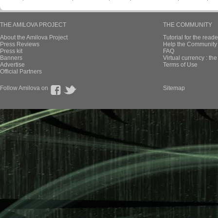
THE AMILOVA PROJECT
THE COMMUNITY
About the Amilova Project
Tutorial for the reade
Press Reviews
Help the Community 
Press kit
FAQ
Banners
Virtual currency : th
Advertise
Terms of Use
Official Partners
Follow Amilova on
Sitemap