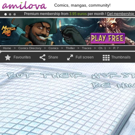
Comics, mangas, community!
Premium membership from
3.95 euros
per month !
Get membership
Amilova
Kickstarter is now LIVE
!.
Already 100000
members
and 1000
comics & mangas!
.
Home
>
Comics Directory
>
Comics
>
Thriller
>
Traces
>
Ch. 1
>
P. 7
Favourites
Share
Full screen
Thumbnails