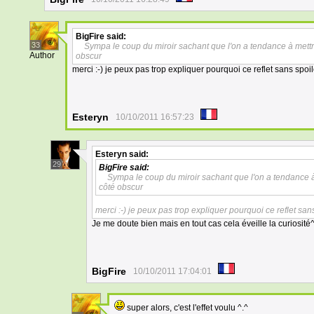
BigFire
said:
33
Sympa le coup du miroir sachant que l'on a tendance à mettr
Author
obscur
merci :-) je peux pas trop expliquer pourquoi ce reflet sans spoile
Esteryn
10/10/2011 16:57:23
Esteryn
said:
29
BigFire
said:
Sympa le coup du miroir sachant que l'on a tendance à
côté obscur
merci :-) je peux pas trop expliquer pourquoi ce reflet sans
Je me doute bien mais en tout cas cela éveille la curiosité
BigFire
10/10/2011 17:04:01
super alors, c'est l'effet voulu ^.^