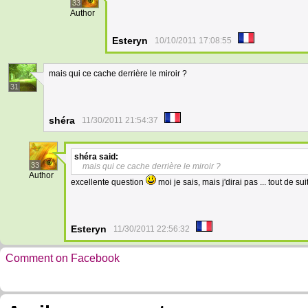
33
Author
Esteryn
10/10/2011 17:08:55
mais qui ce cache derrière le miroir ?
31
shéra
11/30/2011 21:54:37
shéra
said:
33
mais qui ce cache derrière le miroir ?
Author
excellente question
moi je sais, mais j'dirai pas ... tout de sui
Esteryn
11/30/2011 22:56:32
Comment on Facebook