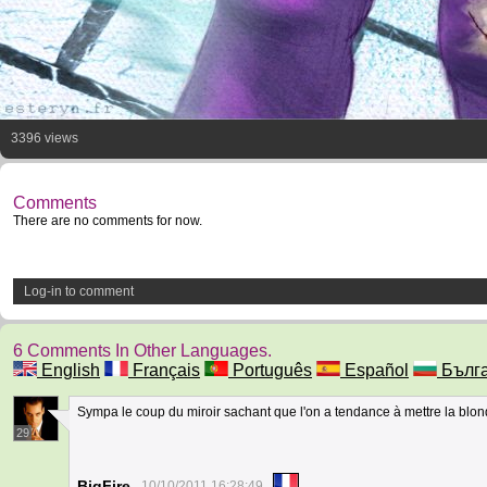
3396 views
Comments
There are no comments for now.
Log-in to comment
6 Comments In Other Languages.
English
Français
Português
Español
Бълга
Sympa le coup du miroir sachant que l'on a tendance à mettre la blon
29
BigFire
10/10/2011 16:28:49