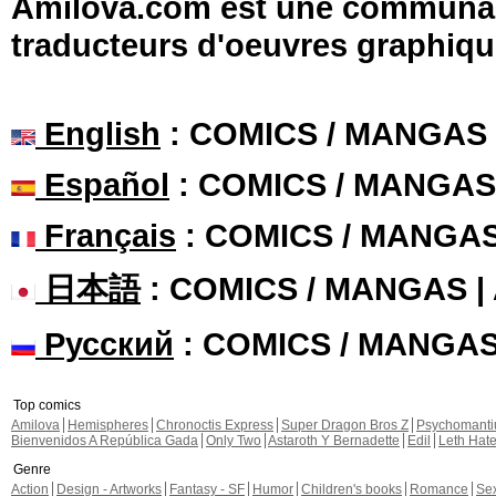
Amilova.com est une communauté
traducteurs d'oeuvres graphiqu
English
: COMICS / MANGAS
Español
: COMICS / MANGAS
Français
: COMICS / MANGA
日本語
: COMICS / MANGAS 
Русский
: COMICS / MANGA
Top comics
Amilova
Hemispheres
Chronoctis Express
Super Dragon Bros Z
Psychomant
Bienvenidos A República Gada
Only Two
Astaroth Y Bernadette
Edil
Leth Hat
Genre
Action
Design - Artworks
Fantasy - SF
Humor
Children's books
Romance
Se