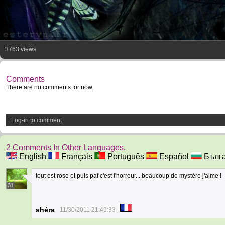
3763 views
Comments
There are no comments for now.
Log-in to comment
2 Comments In Other Languages.
English
Français
Português
Español
Бълга
tout est rose et puis paf c'est l'horreur... beaucoup de mystère j'aime !
31
shéra
11/30/2011 21:49:33