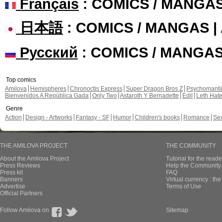
Français
: COMICS / MANGA
日本語
: COMICS / MANGAS 
Русский
: COMICS / MANGA
Top comics
Amilova
Hemispheres
Chronoctis Express
Super Dragon Bros Z
Psychomant
Bienvenidos A República Gada
Only Two
Astaroth Y Bernadette
Edil
Leth Hat
Genre
Action
Design - Artworks
Fantasy - SF
Humor
Children's books
Romance
Se
THE AMILOVA PROJECT
THE COMMUNITY
About the Amilova Project
Tutorial for the reade
Press Reviews
Help the Community 
Press kit
FAQ
Banners
Virtual currency : th
Advertise
Terms of Use
Official Partners
Follow Amilova on
Sitemap