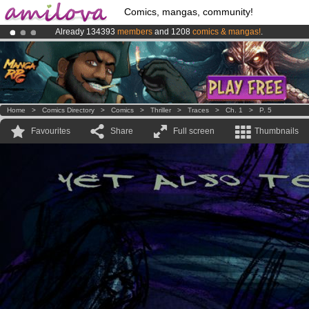
Comics, mangas, community!
Already 134393
members
and 1208
comics & mangas!
.
Premium membership from
3.95 euros
per month !
Get membership
Amilova
Kickstarter is now LIVE
!.
Home
>
Comics Directory
>
Comics
>
Thriller
>
Traces
>
Ch. 1
>
P. 5
Favourites
Share
Full screen
Thumbnails