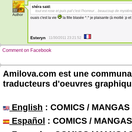
shéra
said:
33
tout est rose et puis paf c'est l'horreur... beaucoup de mystère
Author
ouais c'est la vie
la fille blasée ^.^ je plaisante (à moitié :p 
Esteryn
11/30/2011 23:21:52
Comment on Facebook
Amilova.com est une communauté
traducteurs d'oeuvres graphiqu
English
: COMICS / MANGAS
Español
: COMICS / MANGAS