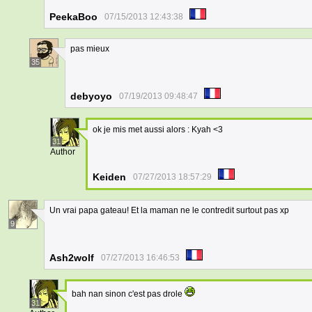
PeekaBoo
07/15/2013 12:43:38
pas mieux
35
debyoyo
07/19/2013 09:48:47
ok je mis met aussi alors : Kyah <3
31
Author
Keiden
07/27/2013 18:57:29
Un vrai papa gateau! Et la maman ne le contredit surtout pas xp
9
Ash2wolf
07/27/2013 16:46:53
bah nan sinon c'est pas drole
31