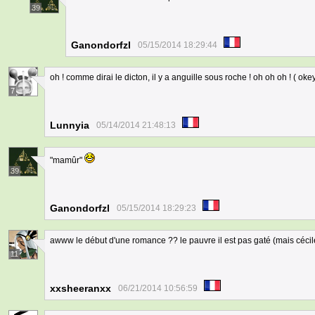
39
Ganondorfzl
05/15/2014 18:29:44
oh ! comme dirai le dicton, il y a anguille sous roche ! oh oh oh ! ( okey 
7
Lunnyia
05/14/2014 21:48:13
"mamûr"
39
Ganondorfzl
05/15/2014 18:29:23
awww le début d'une romance ?? le pauvre il est pas gaté (mais cécile 
11
xxsheeranxx
06/21/2014 10:56:59