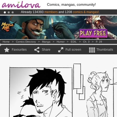
Comics, mangas, community!
Already 134393
members
and 1208
comics & mangas!
.
Amilova
Kickstarter is now LIVE
!.
Premium membership from
3.95 euros
per month !
Get membership
Home
>
Comics Directory
>
Manga
>
Humor
>
EDIL
>
Ch. 3
>
P. 28
Favourites
Share
Full screen
Thumbnails