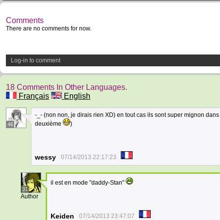
Comments
There are no comments for now.
Log-in to comment
18 Comments In Other Languages.
Français
English
-_- (non non, je dirais rien XD) en tout cas ils sont super mignon dans
deuxième
)
46
wessy
07/14/2013 22:17:23
il est en mode "daddy-Stan"
31
Author
Keiden
07/14/2013 23:47:07