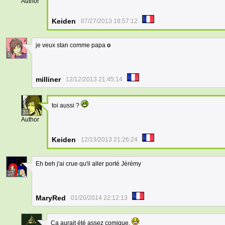
Author
Keiden
07/27/2013 18:57:12
je veux stan comme papa
o
5
milliner
12/12/2013 21:45:14
toi aussi ?
31
Author
Keiden
12/13/2013 21:26:24
Eh beh j'ai crue qu'il aller porté Jérémy
37
MaryRed
01/20/2014 22:12:13
Ca aurait été assez comique.