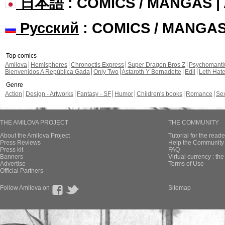
日本語
: COMICS / MANGAS 
Русский
: COMICS / MANGA
Top comics
Amilova
Hemispheres
Chronoctis Express
Super Dragon Bros Z
Psychomant
Bienvenidos A República Gada
Only Two
Astaroth Y Bernadette
Edil
Leth Hat
Genre
Action
Design - Artworks
Fantasy - SF
Humor
Children's books
Romance
Se
THE AMILOVA PROJECT
THE COMMUNITY
About the Amilova Project
Tutorial for the reade
Press Reviews
Help the Community 
Press kit
FAQ
Banners
Virtual currency : th
Advertise
Terms of Use
Official Partners
Follow Amilova on
Sitemap