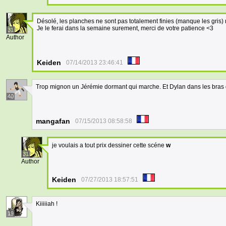
Désolé, les planches ne sont pas totalement finies (manque les gris) 
Je le ferai dans la semaine surement, merci de votre patience <3
31
Author
Keiden
07/14/2013 23:46:41
Trop mignon un Jérémie dormant qui marche. Et Dylan dans les bras de 
40
mangafan
07/15/2013 08:58:58
je voulais a tout prix dessiner cette scéne
w
31
Author
Keiden
07/27/2013 18:57:51
Kiiiiiah !
19