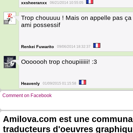
xxsheeranxx
06/21/2014 10:55:05
Trop chouuuu ! Mais on appelle pas ça 
30
ami possessif
Renkei Fuwarito
09/06/2014 18:32:37
Ooooooh trop choupiiiiii! :3
19
Heavenly
01/09/2015 01:15:58
Comment on Facebook
Amilova.com est une communauté
traducteurs d'oeuvres graphiqu