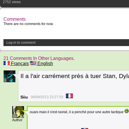
2752 views
Comments
There are no comments for now.
Log-in to comment
21 Comments In Other Languages.
Français
English
Il a l'air carrément près à tuer Stan, Dy
1
Siiu
06/09/2013 23:27:55
ouais mais il s'est ravisé, il a penché pour une autre tactique
31
Author