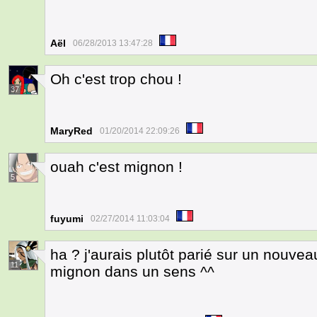
Aël
06/28/2013 13:47:28
Oh c'est trop chou !
37
MaryRed
01/20/2014 22:09:26
ouah c'est mignon !
5
fuyumi
02/27/2014 11:03:04
ha ? j'aurais plutôt parié sur un nouve
11
mignon dans un sens ^^