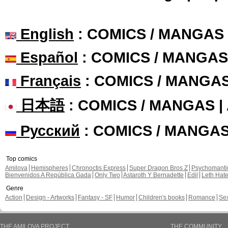
English
: COMICS / MANGAS
Español
: COMICS / MANGAS
Français
: COMICS / MANGA
日本語
: COMICS / MANGAS 
Русский
: COMICS / MANGA
Top comics
Amilova
Hemispheres
Chronoctis Express
Super Dragon Bros Z
Psychomant
Bienvenidos A República Gada
Only Two
Astaroth Y Bernadette
Edil
Leth Hat
Genre
Action
Design - Artworks
Fantasy - SF
Humor
Children's books
Romance
Se
THE AMILOVA PROJECT
THE COMMUNITY