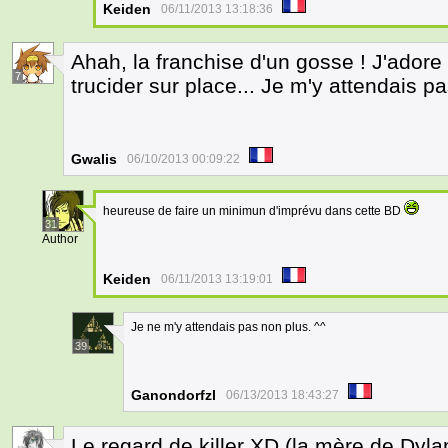
Keiden
06/11/2013 13:18:36
Ahah, la franchise d'un gosse ! J'adore ! 
7
trucider sur place... Je m'y attendais pas
Gwalis
06/10/2013 00:09:22
heureuse de faire un minimun d'imprévu dans cette BD
31
Author
Keiden
06/11/2013 13:19:01
Je ne m'y attendais pas non plus. ^^
39
Ganondorfzl
06/13/2013 18:43:27
Le regard de killer XD (la mère de Dylan