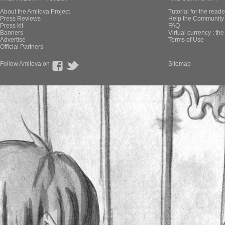
About the Amilova Project
Tutorial for the reade
Press Reviews
Help the Community 
Press kit
FAQ
Banners
Virtual currency : th
Advertise
Terms of Use
Official Partners
Follow Amilova on
Sitemap