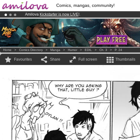
Comics, mangas, community!
Amilova
Kickstarter is now LIVE
!.
Premium membership from
3.95 euros
per month !
Get membership
Already 100000
members
and 1000
comics & mangas!
.
Home
>
Comics Directory
>
Manga
>
Humor
>
EDIL
>
Ch. 3
>
P. 24
Favourites
Share
Full screen
Thumbnails