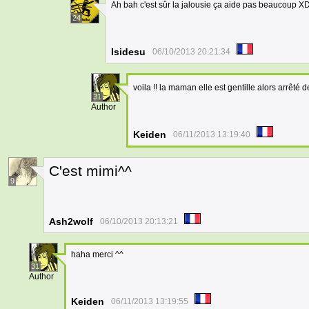
Ah bah c'est sûr la jalousie ça aide pas beaucoup X
24
Isidesu
06/10/2013 20:21:34
voila !! la maman elle est gentille alors arrêté d
31
Author
Keiden
06/11/2013 13:19:40
C'est mimi^^
9
Ash2wolf
06/10/2013 20:13:21
haha merci ^^
31
Author
Keiden
06/11/2013 13:19:55