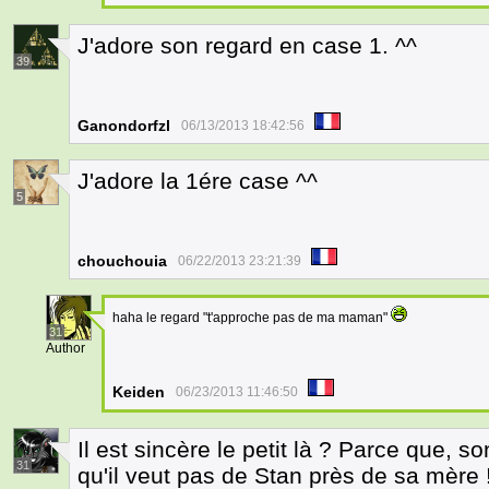
J'adore son regard en case 1. ^^
39
Ganondorfzl
06/13/2013 18:42:56
J'adore la 1ére case ^^
5
chouchouia
06/22/2013 23:21:39
haha le regard "t'approche pas de ma maman"
31
Author
Keiden
06/23/2013 11:46:50
Il est sincère le petit là ? Parce que, s
31
qu'il veut pas de Stan près de sa mère ! 