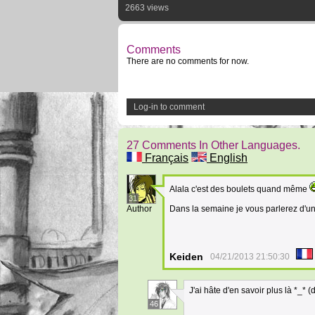
2663 views
Comments
There are no comments for now.
Log-in to comment
27 Comments In Other Languages.
Français
English
Alala c'est des boulets quand même
31
Author
Dans la semaine je vous parlerez d'un
Keiden
04/21/2013 21:50:30
J'ai hâte d'en savoir plus là *_* (d
46