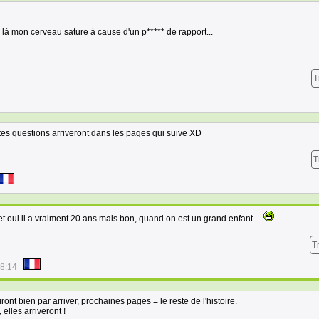
 là mon cerveau sature à cause d'un p***** de rapport...
T
es questions arriveront dans les pages qui suive XD
T
t oui il a vraiment 20 ans mais bon, quand on est un grand enfant ...
T
48:14
ont bien par arriver, prochaines pages = le reste de l'histoire.
elles arriveront !