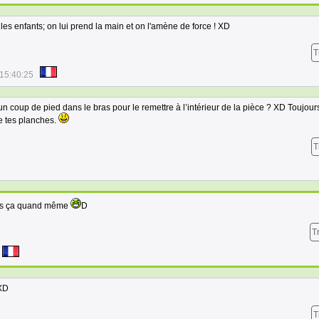
les enfants; on lui prend la main et on l'amène de force ! XD
T
15:40:25
un coup de pied dans le bras pour le remettre à l’intérieur de la pièce ? XD Toujour
re tes planches.
T
 pas ça quand même
D
T
 XD
T