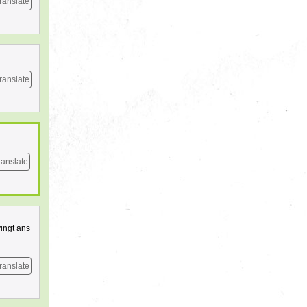
ranslate
ranslate
ranslate
vingt ans
ranslate