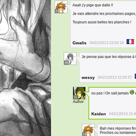
Aaah j'y pige que dalle !!
7
Je vais attendre les prochaines pages,
Toujours aussi belles tes planches !
Gwalis
04/21/2013 22:03:16
Je pense pas que les réponse à t
46
wessy
04/21/2013 22:05:57
ou pas ! On sait jamais
e
31
Author
Keiden
04/21/2013 22:
Bah mes réponses finir
Proches ou lointaines, 
7