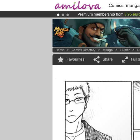
Comics, manga
Premium membership from
3.95 eur
Already 100000
members
and 1000
Amilova
Kickstarter is now LIVE
!.
Home
>
Comics Directory
>
Manga
>
Humor
>
E
Favourites
Share
Full 