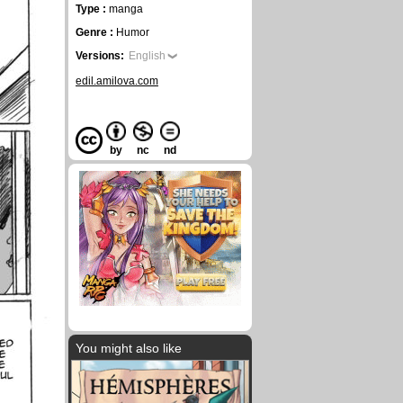
Type :
manga
Genre :
Humor
Versions:
English
edil.amilova.com
by
nc
nd
You might also like