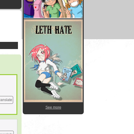
ranslate
See more