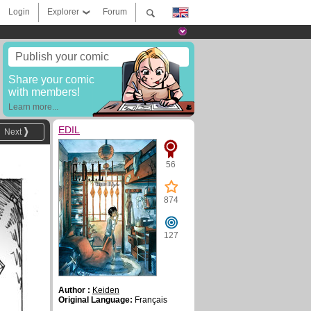
Login
Explorer
Forum
Publish your comic
Share your comic
with members!
Learn more...
EDIL
Next
56
874
127
Author :
Keiden
Original Language:
Français