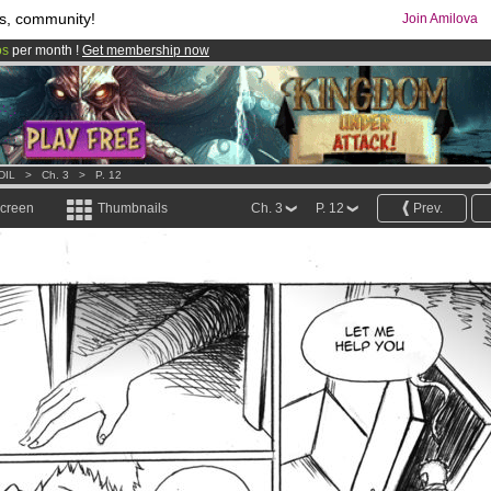
s, community!
Join Amilova
os
per month !
Get membership now
comics & mangas!
.
DIL
>
Ch. 3
>
P. 12
screen
Thumbnails
Ch. 3
P. 12
Prev.