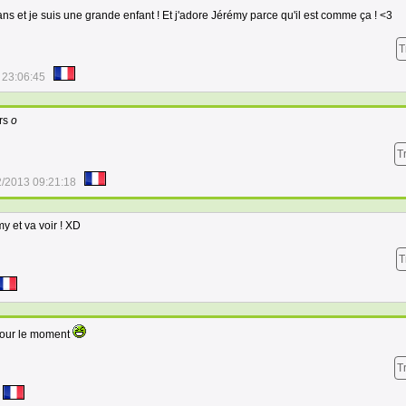
ans et je suis une grande enfant ! Et j'adore Jérémy parce qu'il est comme ça ! <3
T
 23:06:45
ors
o
T
2/2013 09:21:18
 et va voir ! XD
T
 pour le moment
T