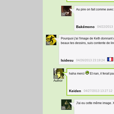
Au pire on fait comme avec 
34
Bakémono
04/22/2013 
Pourquoi j'ai l'image de Keth donnant 
beaux tes dessins, suis contente de li
24
Isidesu
04/26/2013 23:19:24
haha merci
Et nan, il ferait
31
Author
Keiden
04/27/2013 13:27:12
J'ai eu cette même image.
39