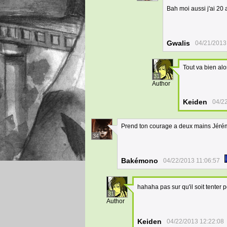
Bah moi aussi j'ai 20 
Gwalis
04/21/2013
Tout va bien al
31
Author
Keiden
04/2
Prend ton courage a deux mains Jérémy
34
Bakémono
04/22/2013 11:06:57
hahaha pas sur qu'il soit tenter
31
Author
Keiden
04/22/2013 12:22:08