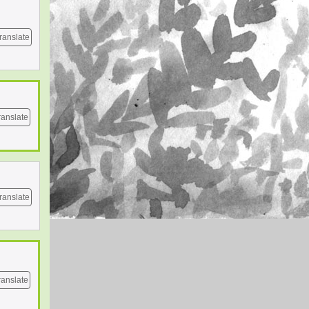
ranslate
ranslate
ranslate
ranslate