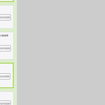
ranslate
s aussi
ranslate
ranslate
ranslate