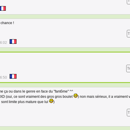
T
 chance !
T
26:02
T
36:50
e ça ou dans le genre en face du "fantôme" ^^
 XD (oui, ce sont vraiment des gros gros boulet
) non mais sérieux, il a vraiment 
sont limite plus mature que lui
)
T