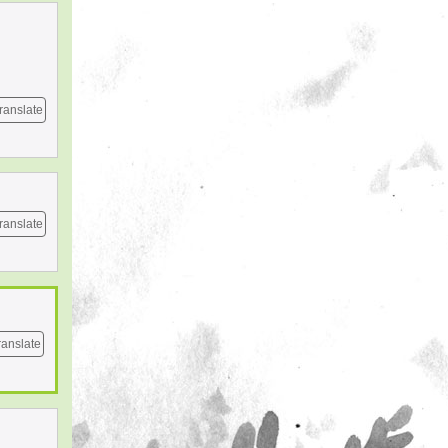
ranslate
ranslate
ranslate