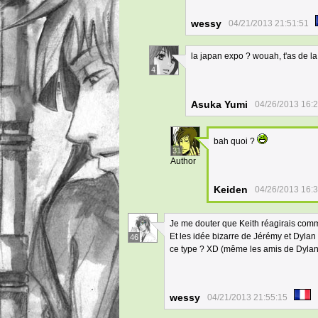
wessy
04/21/2013 21:51:51
la japan expo ? wouah, t'as de la
4
Asuka Yumi
04/26/2013 16:
bah quoi ?
31
Author
Keiden
04/26/2013 16:
Je me douter que Keith réagirais comm
Et les idée bizarre de Jérémy et Dylan
46
ce type ? XD (même les amis de Dylan 
wessy
04/21/2013 21:55:15