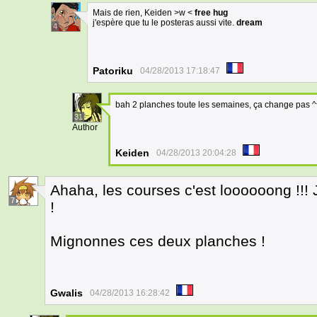
Mais de rien, Keiden >w <
free hug
j'espère que tu le posteras aussi vite.
dream
4
Patoriku
04/28/2013 17:18:47
bah 2 planches toute les semaines, ça change pas ^
31
Author
Keiden
04/28/2013 20:04:28
Ahaha, les courses c'est loooooong !!! 
7
!
Mignonnes ces deux planches !
Gwalis
04/28/2013 16:28:42