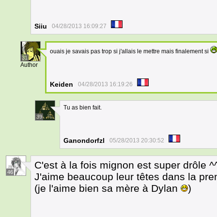
Siiu
04/28/2013 16:09:27
ouais je savais pas trop si j'allais le mettre mais finalement si
31
Author
Keiden
04/28/2013 16:19:26
Tu as bien fait.
39
Ganondorfzl
05/28/2013 20:30:52
C'est à la fois mignon est super drôle ^
46
J'aime beaucoup leur têtes dans la pre
(je l'aime bien sa mère à Dylan
)