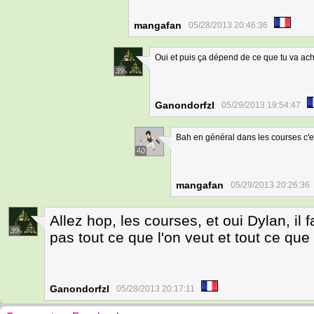
mangafan
05/28/2013 20:46:36
Oui et puis ça dépend de ce que tu va ach
39
Ganondorfzl
05/29/2013 19:54:47
Bah en général dans les courses c'es
40
mangafan
05/29/2013 20:26:36
Allez hop, les courses, et oui Dylan, il 
39
pas tout ce que l'on veut et tout ce que 
Ganondorfzl
05/28/2013 20:17:11