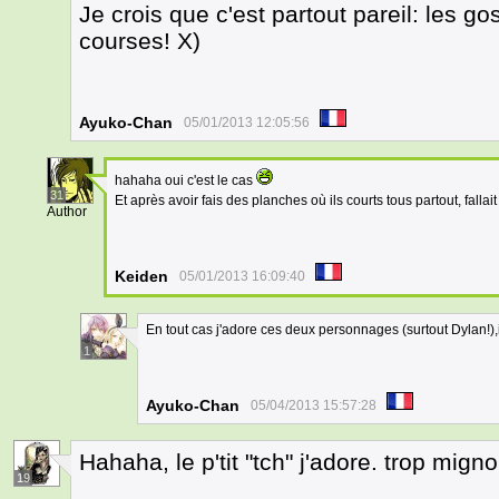
Je crois que c'est partout pareil: les g
courses! X)
Ayuko-Chan
05/01/2013 12:05:56
hahaha oui c'est le cas
31
Et après avoir fais des planches où ils courts tous partout, fallait
Author
Keiden
05/01/2013 16:09:40
En tout cas j'adore ces deux personnages (surtout Dylan!),i
1
Ayuko-Chan
05/04/2013 15:57:28
Hahaha, le p'tit "tch" j'adore. trop migno
19