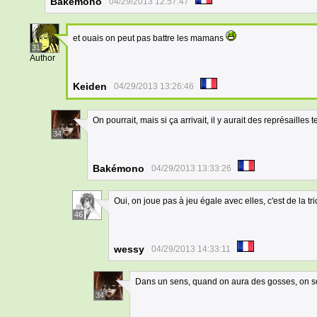
Bakémono
04/29/2013 12:57:47
et ouais on peut pas battre les mamans
31
Author
Keiden
04/29/2013 13:26:46
On pourrait, mais si ça arrivait, il y aurait des représailles t
34
Bakémono
04/29/2013 13:33:26
Oui, on joue pas à jeu égale avec elles, c'est de la t
46
wessy
04/29/2013 14:33:11
Dans un sens, quand on aura des gosses, on s
34