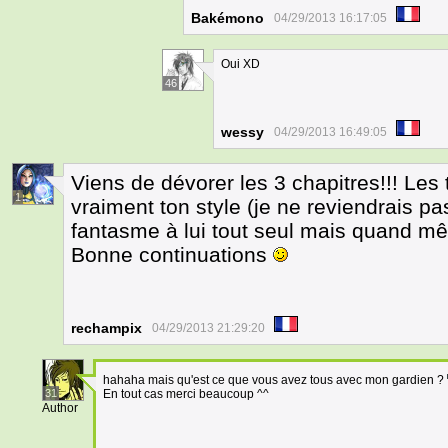
Bakémono
04/29/2013 16:17:05
Oui XD
46
wessy
04/29/2013 16:49:05
Viens de dévorer les 3 chapitres!!! Les t
1
vraiment ton style (je ne reviendrais pa
fantasme à lui tout seul mais quand mê
Bonne continuations
rechampix
04/29/2013 21:29:20
hahaha mais qu'est ce que vous avez tous avec mon gardien ?
31
En tout cas merci beaucoup ^^
Author