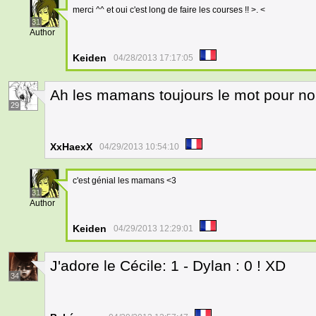
merci ^^ et oui c'est long de faire les courses !! >. <
31
Author
Keiden
04/28/2013 17:17:05
Ah les mamans toujours le mot pour no
29
XxHaexX
04/29/2013 10:54:10
c'est génial les mamans <3
31
Author
Keiden
04/29/2013 12:29:01
J'adore le Cécile: 1 - Dylan : 0 ! XD
34