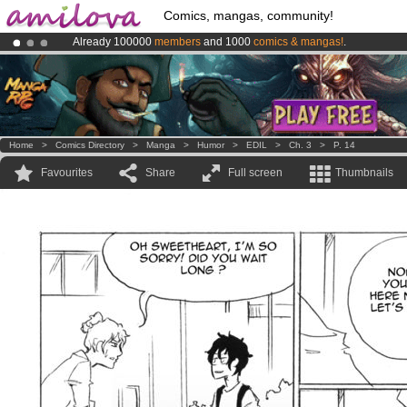
Comics, mangas, community!
Already 100000
members
and 1000
comics & mangas!
.
Premium membership from
3.95 euros
per month !
Get membership
Amilova
Kickstarter is now LIVE
!.
Home
>
Comics Directory
>
Manga
>
Humor
>
EDIL
>
Ch. 3
>
P. 14
Favourites
Share
Full screen
Thumbnails