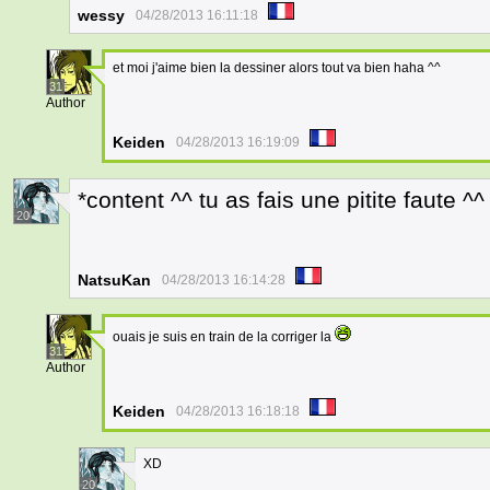
wessy
04/28/2013 16:11:18
et moi j'aime bien la dessiner alors tout va bien haha ^^
31
Author
Keiden
04/28/2013 16:19:09
*content ^^ tu as fais une pitite faute ^^
20
NatsuKan
04/28/2013 16:14:28
ouais je suis en train de la corriger la
31
Author
Keiden
04/28/2013 16:18:18
XD
20