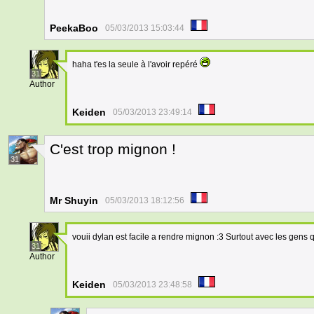
PeekaBoo
05/03/2013 15:03:44
haha t'es la seule à l'avoir repéré
31
Author
Keiden
05/03/2013 23:49:14
C'est trop mignon !
31
Mr Shuyin
05/03/2013 18:12:56
vouii dylan est facile a rendre mignon :3 Surtout avec les gens 
31
Author
Keiden
05/03/2013 23:48:58