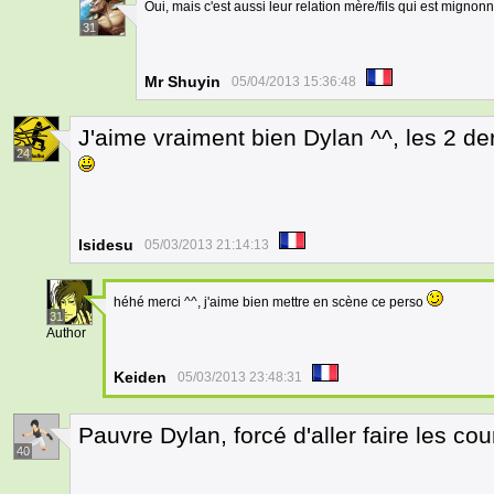
Oui, mais c'est aussi leur relation mère/fils qui est mignonn
31
Mr Shuyin
05/04/2013 15:36:48
J'aime vraiment bien Dylan ^^, les 2 d
24
Isidesu
05/03/2013 21:14:13
héhé merci ^^, j'aime bien mettre en scène ce perso
31
Author
Keiden
05/03/2013 23:48:31
Pauvre Dylan, forcé d'aller faire les c
40