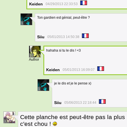
Keiden
04/29/2013 22:33:53
Ton gardien est génial, peut-être ?
1
Siiu
05/01/2013 14:50:38
hahaha si tu le dis ! <3
31
Author
Keiden
05/01/2013 16:09:07
je le dis et je le pense x)
1
Siiu
05/06/2013 22:18:44
Cette planche est peut-être pas la pl
1
c'est chou !