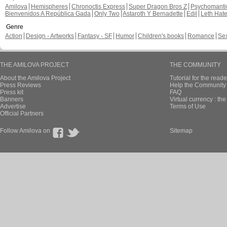
Amilova
Hemispheres
Chronoctis Express
Super Dragon Bros Z
Psychomant
Bienvenidos A República Gada
Only Two
Astaroth Y Bernadette
Edil
Leth Hat
Genre
Action
Design - Artworks
Fantasy - SF
Humor
Children's books
Romance
Se
THE AMILOVA PROJECT
THE COMMUNITY
About the Amilova Project
Tutorial for the reade
Press Reviews
Help the Community 
Press kit
FAQ
Banners
Virtual currency : th
Advertise
Terms of Use
Official Partners
Follow Amilova on
Sitemap