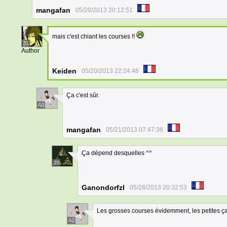
mangafan
05/20/2013 20:12:51
mais c'est chiant les courses !!
31
Author
Keiden
05/20/2013 22:24:48
Ça c'est sûr.
40
mangafan
05/21/2013 07:47:36
Ça dépend desquelles ^^
39
Ganondorfzl
05/28/2013 20:32:53
Les grosses courses évidemment, les petites ç
40