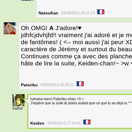
NatsuKan
04/28/2013 16:21:13
Oh OMG!
A
J'adore!♥
4
jdhfcjdvhjfd!! vraiment j'ai adoré et je m
de fantômes! ( <-- moi aussi j'ai peur 
caractère de Jérémy et surtout du bea
Continues comme ça avec des planches 
hâte de lire la suite, Keiden-chan!~ >w 
Patoriku
04/28/2013 16:25:21
hahaha merci Patoriku-chan >3 <
J'espère que la suite te plaira autant que ce que tu as déjà lu ^^
31
Author
Keiden
04/28/2013 17:16:43