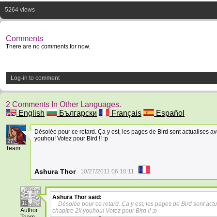
5264 views
Comments
There are no comments for now.
Log-in to comment
2 Comments In Other Languages.
English
Български
Français
Español
Désolée pour ce retard. Ça y est, les pages de Bird sont actualises av
youhou! Votez pour Bird !! :p
27
Team
Ashura Thor
10/27/2011 06:10:11
Ashura Thor
said:
11
Désolée pour ce retard. Ça y est, les pages de Bird sont act
Author
chapitre 2!! youhou! Votez pour Bird !! :p