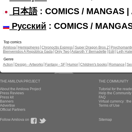
日本語
: COMICS / MANGAS 
Русский
: COMICS / MANGA
Top comics
Amilova
Hemispheres
Chronoctis Express
Super Dragon Bros Z
Psychomant
Bienvenidos A República Gada
Only Two
Astaroth Y Bernadette
Edil
Leth Hat
Genre
Action
Design - Artworks
Fantasy - SF
Humor
Children's books
Romance
Se
THE AMILOVA PROJECT
THE COMMUNITY
About the Amilova Project
Tutorial for the reade
Press Reviews
Help the Community 
Press kit
FAQ
Banners
Virtual currency : th
Advertise
Terms of Use
Official Partners
Follow Amilova on
Sitemap