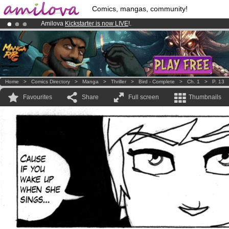
Comics, mangas, community!
Amilova
Kickstarter is now LIVE
!.
Premium membership from
3.95 euros
per month !
Get membership
Already 100000
members
and 1000
comics & mangas!
.
Home
>
Comics Directory
>
Manga
>
Thriller
>
Bird - Complete
>
Ch. 1
>
P. 13
Favourites
Share
Full screen
Thumbnails