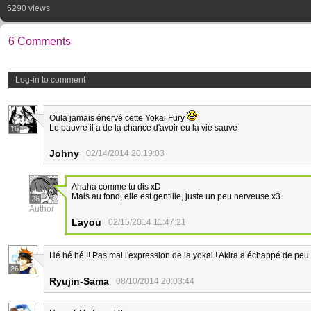
6290 views
6 Comments
Log-in to comment
Oula jamais énervé cette Yokai Fury
Le pauvre il a de la chance d'avoir eu la vie sauve
16
Johny
02/14/2014 20:19:03
Ahaha comme tu dis xD
Mais au fond, elle est gentille, juste un peu nerveuse x3
26
Author
Layou
02/15/2014 11:47:21
Hé hé hé !! Pas mal l'expression de la yokai ! Akira a échappé de peu 
26
Ryujin-Sama
08/10/2014 20:03:44