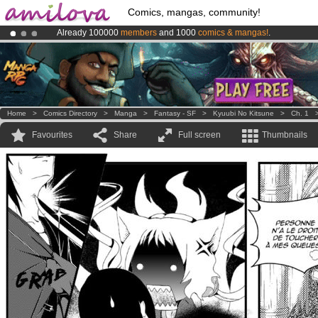
Comics, mangas, community!
Already 100000
members
and 1000
comics & mangas!
.
Amilova
Kickstarter is now LIVE
!.
Premium membership from
3.95 euros
per month !
Get membership
Home
>
Comics Directory
>
Manga
>
Fantasy - SF
>
Kyuubi No Kitsune
>
Ch. 1
Favourites
Share
Full screen
Thumbnails