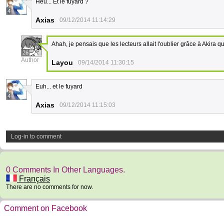
Heu... Et le fuyard ?
4
Axias
09/12/2014 11:14:29
Ahah, je pensais que les lecteurs allait l'oublier grâce à Akira q
26
Author
Layou
09/14/2014 11:30:15
Euh... et le fuyard
4
Axias
09/12/2014 11:15:03
Log-in to comment
0 Comments In Other Languages.
Français
There are no comments for now.
Comment on Facebook