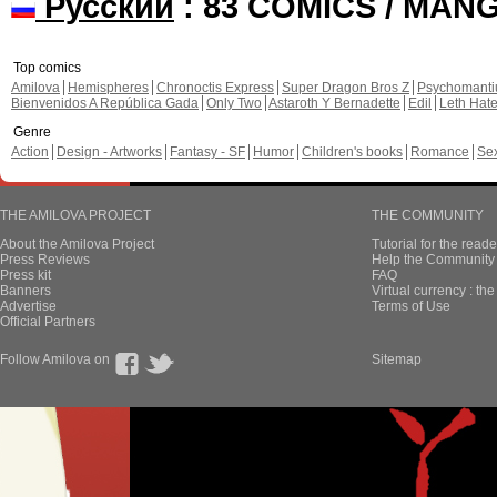
Русский
: 83 COMICS / MAN
Top comics
Amilova
Hemispheres
Chronoctis Express
Super Dragon Bros Z
Psychomant
Bienvenidos A República Gada
Only Two
Astaroth Y Bernadette
Edil
Leth Hat
Genre
Action
Design - Artworks
Fantasy - SF
Humor
Children's books
Romance
Se
THE AMILOVA PROJECT
THE COMMUNITY
About the Amilova Project
Tutorial for the reade
Press Reviews
Help the Community 
Press kit
FAQ
Banners
Virtual currency : th
Advertise
Terms of Use
Official Partners
Follow Amilova on
Sitemap