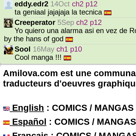
eddy.edr2
14Oct
ch2 p12
ta geniaal jajajaja la tecnica
Creeperator
5Sep
ch2 p12
Yo quiero una alarma asi en vez de Ro
by the hans of god
Sool
16May
ch1 p10
Cool manga !!!
Amilova.com est une communauté
traducteurs d'oeuvres graphiqu
English
: COMICS / MANGAS
Español
: COMICS / MANGAS
Français
: COMICS / MANGA