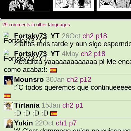
29 comments in other languages.
Fortsky73_YT
26Oct
ch2 p18
2 años mas tarde y aun sigo espernd
Fortsky73_YT
4May
ch2 p18
Actualiza yaaaaaaaaaaaaa pl Me encan
como acaba:!:
Mounsro
30Jan
ch2 p12
:´C todos queremos que continueeeees 
Tirtania
15Jan
ch2 p1
:D :D :D :D
Yukin
22Oct
ch1 p7