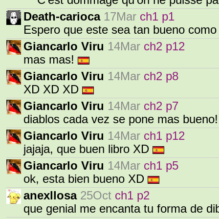
'^' C'est dommage qu'on ne puisse pas 
Death-carioca
17Mar
ch1 p1
Espero que este sea tan bueno como t
Giancarlo Viru
14Mar
ch2 p12
mas mas!
Giancarlo Viru
14Mar
ch2 p8
XD XD XD
Giancarlo Viru
14Mar
ch2 p7
diablos cada vez se pone mas bueno!
Giancarlo Viru
14Mar
ch1 p12
jajaja, que buen libro XD
Giancarlo Viru
14Mar
ch1 p5
ok, esta bien bueno XD
anexllosa
25Oct
ch1 p2
que genial me encanta tu forma de dib