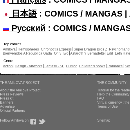
日本語
: COMICS / MANGAS 
Русский
: COMICS / MANGA
Top comics
Amilova
Hemispheres
Chronoctis Express
Super Dragon Bros Z
Psychomant
Bienvenidos A República Gada
Only Two
Astaroth Y Bernadette
Edil
Leth Hat
Genre
Action
Design - Artworks
Fantasy - SF
Humor
Children's books
Romance
Se
THE AMILOVA PROJECT
THE COMMUNITY
About the Amilova Project
Tutorial for the reade
Press Reviews
Help the Community 
Press kit
FAQ
Banners
Virtual currency : th
Advertise
Terms of Use
Official Partners
Follow Amilova on
Sitemap