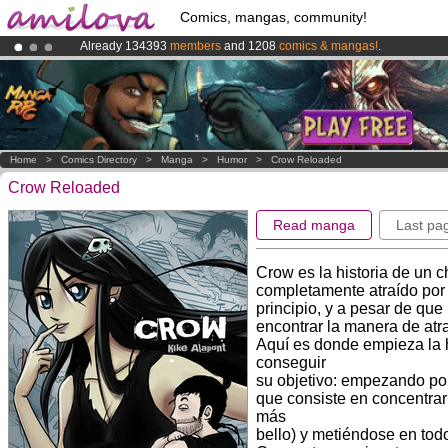
Comics, mangas, community!
Already 134393
members
and 1208
comics & mangas!
.
Premium membership from
3.95 euros
per month !
Get membership
Amilova
Kickstarter is now LIVE
!.
Home
>
Comics Directory
>
Manga
>
Humor
>
Crow Reloaded
Crow Reloaded
Read manga
Last pa
Crow es la historia de un c
completamente atraído por
principio, y a pesar de que 
encontrar la manera de atra
Aquí es donde empieza la hi
conseguir
su objetivo: empezando por
que consiste en concentrar 
más
bello) y metiéndose en todo