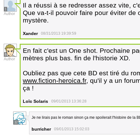
Il a réussi à se redresser assez vite, c'
1
Que va-t-il pouvoir faire pour éviter de 
Author
mystère.
Xander
08/31/2013 19:39:59
En fait c'est un One shot. Prochaine p
8
mètres plus bas. fin de l'historie XD.
Author
Oubliez pas que cete BD est tiré du rom
www.fiction-heroica.fr
, qu'il y a un foru
ça !
Loïc Solaris
09/01/2013 13:36:28
Je ne lirais pas le roman sinon ça me spoilerait l'histoire de la 
32
burricher
09/01/2013 15:02:03