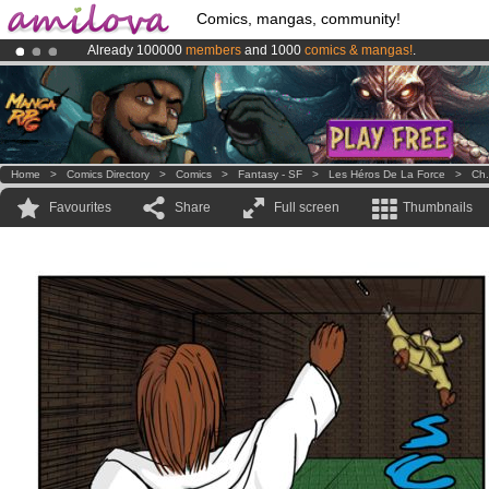
Comics, mangas, community!
Already 100000
members
and 1000
comics & mangas!
.
Amilova
Kickstarter is now LIVE
!.
Premium membership from
3.95 euros
per month !
Get membership
Home
>
Comics Directory
>
Comics
>
Fantasy - SF
>
Les Héros De La Force
>
Ch.
Favourites
Share
Full screen
Thumbnails