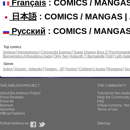
Français
: COMICS / MANGA
日本語
: COMICS / MANGAS 
Русский
: COMICS / MANGA
Top comics
Amilova
Hemispheres
Chronoctis Express
Super Dragon Bros Z
Psychomant
Bienvenidos A República Gada
Only Two
Astaroth Y Bernadette
Edil
Leth Hat
Genre
Action
Design - Artworks
Fantasy - SF
Humor
Children's books
Romance
Se
THE AMILOVA PROJECT
THE COMMUNITY
About the Amilova Project
Tutorial for the reade
Press Reviews
Help the Community 
Press kit
FAQ
Banners
Virtual currency : th
Advertise
Terms of Use
Official Partners
Follow Amilova on
Sitemap