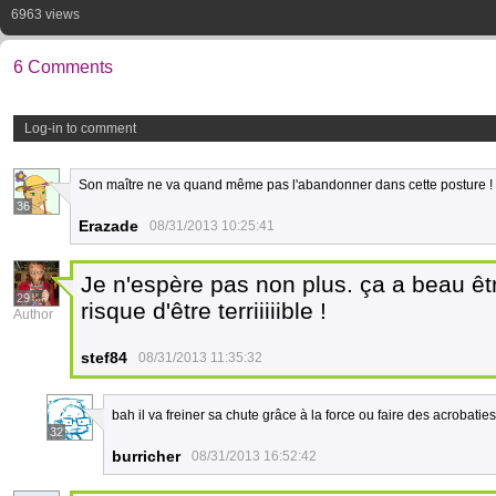
6963 views
6 Comments
Log-in to comment
Son maître ne va quand même pas l'abandonner dans cette posture !
36
Erazade
08/31/2013 10:25:41
Je n'espère pas non plus. ça a beau êt
29
risque d'être terriiiiible !
Author
stef84
08/31/2013 11:35:32
bah il va freiner sa chute grâce à la force ou faire des acrobat
32
burricher
08/31/2013 16:52:42